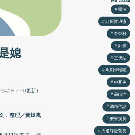
毒油
毒油
紅斑性狼瘡
紅斑性狼瘡
奇亞籽
奇亞籽
針眼
針眼
是媳
三伏貼
三伏貼
魚刺卡喉嚨
魚刺卡喉嚨
中耳炎
中耳炎
2/4/18 22:0更新）
高山症
高山症
酒精代謝
酒精代謝
文．整理／黃煜嵐
安寧病房
安寧病房
周邊靜脈營養
周邊靜脈營養