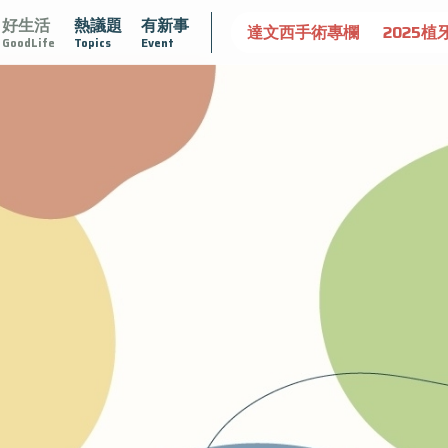
好生活
熱議題
有新事
認識攝護腺肥大
守護骨骼健康
達文西手術專欄
2025植
GoodLife
Topics
Event