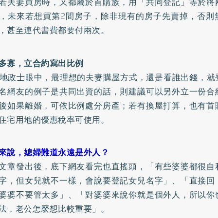
若夫妻買房時，又都屬於首購族，用「共同登記」等於將
，未來若想買第2間房子，除非現有的房子先賣掉，否則
，甚至連代書費都要付兩次。
多寡，立合約寫出比例
政士眼中，最理想的夫妻購屋方式，還是看誰出錢，就
名網友的例子是共同出資的話，則建議可以另外立一份合
後如果離婚，可依比例處分房產；若有換屋打算，也有首
住宅用地的優惠稅率可使用。
來說，媳婦難道永遠是外人？
文章發出後，底下網友看完也直搖頭，「有些婆婆都很自
字，但女兒就不一樣，會說要登記女兒名字」、「直接回
婆婆不要管太多」、「對婆婆來說你就是個外人，所以你
法，老公怎麼想比較重要」。