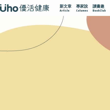
新文章
專家說
讀書趣
沾黏
守護腺在
疫情保衛戰
再生醫學
愛的未來視
Article
Columns
BookClub