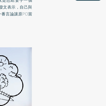
就是想給妻子一個
》發文表示，自己與
番言論讓原PO當