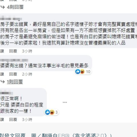
對發文回覆，圖／翻攝自FB@《靠北婆婆2.0》）