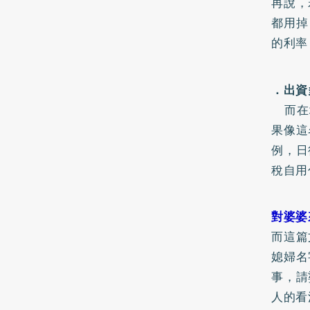
再說，
都用掉
的利率
．出資
而在地
果像這
例，日
稅自用
對婆婆
而這篇
媳婦名
事，請
人的看