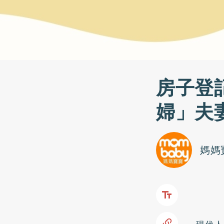
房子登
婦」夫
媽媽