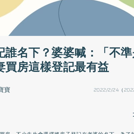
記誰名下？婆婆喊：「不準
妻買房這樣登記最有益
寶寶
2022/2/24（202