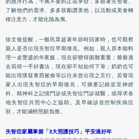
的脫序行為，千萬不要糾正或爭辯，多順著失智者、
了解他們的需求、多多鼓勵讚美他，以活動或美食轉
移注意力，才能化險為夷。
徐文俊提醒，一般民眾趁著年節時回家時，也可觀察
親人是否出現失智症早期徵兆。例如，親人原本能料
理一桌豐盛的年夜飯，現在卻變得困難重重；爺爺過
去寫得一手好書法，現在卻不知如何下筆；奶奶也可
能出現懷疑東西被偷等以往未曾出現之言行。若發現
家人出現失智症的早期徵兆，可摘要記錄並至神經
科、精神科之記憶門診或失智症門診就醫，或尋求各
地失智症共照中心之協助。及早確診並控制疾病症
狀，才能減輕照顧負擔。
失智症家屬掌握「3大照護技巧」平安過好年