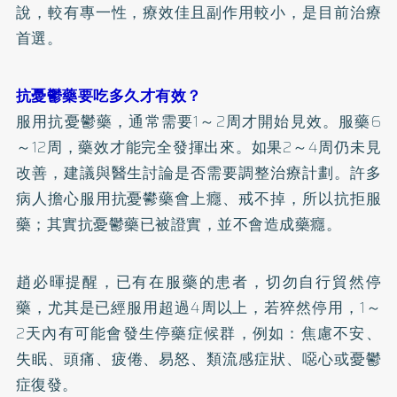
說，較有專一性，療效佳且副作用較小，是目前治療
首選。
抗憂鬱藥要吃多久才有效？
服用抗憂鬱藥，通常需要1～2周才開始見效。服藥6
～12周，藥效才能完全發揮出來。如果2～4周仍未見
改善，建議與醫生討論是否需要調整治療計劃。許多
病人擔心服用抗憂鬰藥會上癮、戒不掉，所以抗拒服
藥；其實抗憂鬱藥已被證實，並不會造成藥癮。
趙必暉提醒，已有在服藥的患者，切勿自行貿然停
藥，尤其是已經服用超過4周以上，若猝然停用，1～
2天內有可能會發生停藥症候群，例如：焦慮不安、
失眠
、頭痛、疲倦、易怒、類流感症狀、噁心或憂鬱
症復發。