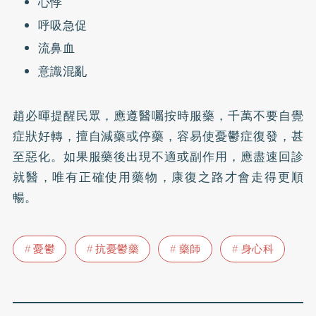
心悸
呼吸急促
流鼻血
意識混亂
趙必暉提醒民眾，應遵醫囑按時服藥，千萬不要自覺
症狀好轉，擅自減藥或停藥，容易使憂鬱症復發，甚
至惡化。如果服藥後出現不適或副作用，應盡速回診
就醫，唯有正確使用藥物，康復之路才會走得更順
暢。
憂鬱
抗憂鬱藥
藥師
身心科