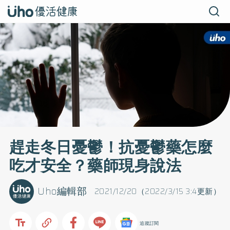
趕走冬日憂鬱！抗憂鬱藥怎麼
吃才安全？藥師現身說法
Uho編輯部
2021/12/20（2022/3/15 3:4更新）
追蹤訂閱