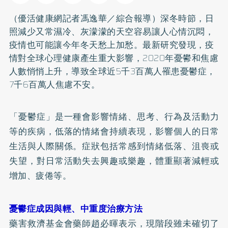
（優活健康網記者馮逸華／綜合報導）深冬時節，日
照減少又常濕冷、灰濛濛的天空容易讓人心情沉悶，
疫情也可能讓今年冬天愁上加愁。最新研究發現，疫
情對全球心理健康產生重大影響，2020年憂鬰和焦慮
人數悄悄上升，導致全球近5千3百萬人罹患
憂鬱症
，
7千6百萬人焦慮不安。
「憂鬱症」是一種會影響情緒、思考、行為及活動力
等的疾病，低落的情緒會持續表現，影響個人的日常
生活與人際關係。症狀包括常感到情緒低落、沮喪或
失望，對日常活動失去興趣或樂趣，體重顯著減輕或
增加、疲倦等。
憂鬰症成因與輕、中重度治療方法
藥害救濟基金會藥師趙必暉表示，現階段雖未確切了