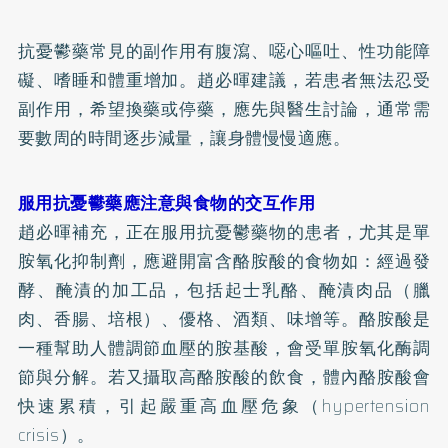
抗憂鬰藥常見的副作用有腹瀉、噁心嘔吐、
性功能障
礙
、嗜睡和體重增加。趙必暉建議，若患者無法忍受
副作用，希望換藥或停藥，應先與醫生討論，通常需
要數周的時間逐步減量，讓身體慢慢適應。
服用抗憂鬰藥應注意與食物的交互作用
趙必暉補充，正在服用抗憂鬱藥物的患者，尤其是單
胺氧化抑制劑，應避開富含酪胺酸的食物如：經過發
酵、醃漬的加工品，包括起士乳酪、醃漬肉品（臘
肉、香腸、培根）、優格、酒類、味增等。酪胺酸是
一種幫助人體調節血壓的胺基酸，會受單胺氧化酶調
節與分解。若又攝取高酪胺酸的飲食，體內酪胺酸會
快速累積，引起嚴重
高血壓
危象（hypertension
crisis）。