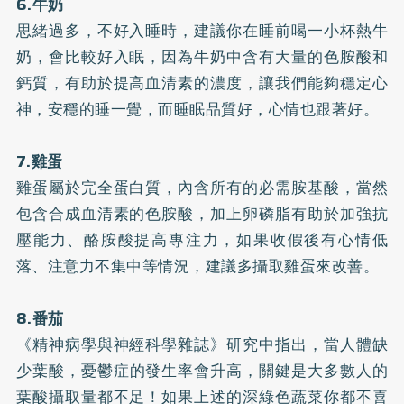
6.牛奶
思緒過多，不好入睡時，建議你在睡前喝一小杯熱牛
奶，會比較好入眠，因為牛奶中含有大量的色胺酸和
鈣質，有助於提高血清素的濃度，讓我們能夠穩定心
神，安穩的睡一覺，而睡眠品質好，心情也跟著好。
7.雞蛋
雞蛋屬於完全蛋白質，內含所有的必需胺基酸，當然
包含合成血清素的色胺酸，加上
卵磷脂
有助於加強抗
壓能力、酪胺酸提高專注力，如果收假後有心情低
落、注意力不集中等情況，建議多攝取雞蛋來改善。
8.番茄
《精神病學與神經科學雜誌》研究中指出，當人體缺
少葉酸，
憂鬱症
的發生率會升高，關鍵是大多數人的
葉酸攝取量都不足！如果上述的深綠色蔬菜你都不喜