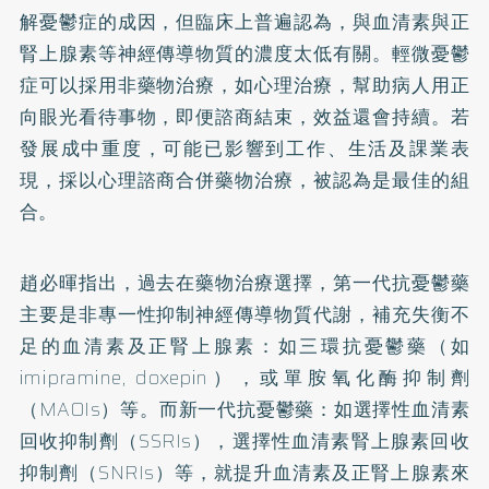
解憂鬱症的成因，但臨床上普遍認為，與血清素與正
腎上腺素等神經傳導物質的濃度太低有關。輕微憂鬱
症可以採用非藥物治療，如心理治療，幫助病人用正
向眼光看待事物，即便諮商結束，效益還會持續。若
發展成中重度，可能已影響到工作、生活及課業表
現，採以心理諮商合併藥物治療，被認為是最佳的組
合。
趙必暉指出，過去在藥物治療選擇，第一代抗憂鬱藥
主要是非專一性抑制神經傳導物質代謝，補充失衡不
足的血清素及正腎上腺素：如三環抗憂鬱藥（如
imipramine, doxepin），或單胺氧化酶抑制劑
（MAOIs）等。而新一代抗憂鬱藥：如選擇性血清素
回收抑制劑（SSRIs），選擇性血清素腎上腺素回收
抑制劑（SNRIs）等，就提升血清素及正腎上腺素來