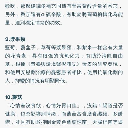
歡吃，那麼建議多補充同樣有豐富葉酸含量的番茄，
另外，番茄還有α-硫辛酸，有助於將葡萄糖轉化為能
量，達到穩定情緒的功效。
9.漿果類
藍莓、覆盆子、草莓等漿果類，和紫米一樣含有大量
的花青素，具有很強的抗氧化力，有助於清除自由
基，根據《營養與環境醫學雜誌》發表的研究發現，
和使用安慰劑治療的憂鬱患者相比，使用抗氧化劑的
人，抑鬱的情況有明顯降低。
10.蘑菇
「心情差沒食欲，心情好胃口佳」，沒錯！腸道是否
健康，也會影響到情緒，而蘑菇富含
膳食纖維
、
多醣
體
，並且有助於抑制金黃色葡萄球菌、大腸桿菌等壞