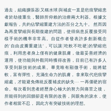
過去，組織擴張器(又稱水球)與補皮一直是疤痕攣縮患
者於劫後重生，醫師所仰賴的治療兩大利器。根據文
獻報告，共約佔攣縮重建方法的百分之九十。 然而因
為再度攣縮與長期復建的問題，使得病患反覆接受同
樣手術的機率非常高。自從作者發表許多創新概念
的"自由皮瓣重建法"，可以讓[吃軟不吃硬]的攣縮疤
痕，利用患者身上僅有的健康肌膚，做最妥善經濟的
運用，使功能與外觀同時獲得改善，目前已有許多人
享受到新技術的成果。畢竟唯有顯微手術，能將鬆
軟，富有彈性， 充滿生命力的肌膚， 拿來取代疤痕攣
縮處，才能避免傳統反覆補皮的缺失--- 一再僵硬的宿
命。每次看到患者經歷身心極大的努力與痛苦之後，
所能得到的回饋卻是有限的改善，與眼角的淚水，使
作者相當不忍， 因此方有突破技術的理想。