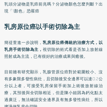
乳頭分泌物是乳癌前兆嗎？分泌物顏色怎麼判斷？出
現「1顏色」恐罹癌
乳房原位癌以手術切除為主
簡禔萱進一步說明，
乳房原位癌傳統的治療方式，以
乳房手術切除為主，
視切除的術式看是否加上放射線
照射成為主流，已有很好的治療成果與癒後。
目前雖有研究顯示，乳腺管原位癌對於範圍較小、沒
有多象限多發性病灶，且切除後安全邊界可以達0.2公
分以上者，可接受乳房保留手術加上術後放射線治
療，其預後與全切除相近，但是陳小姐因為鈣化點太
過廣泛，無法確認安全邊界及有無多發性病灶，所以
建議做乳房全切除。