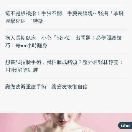
這不是板機指！手張不開、手腕長腫塊⋯醫揭「掌腱
膜攣縮症」1特徵
病人長期臥床⋯小心「5部位」出問題！必學照護技
巧：每●●小時翻身
想嘗試拉臉手術，就怕腫成豬頭？整外名醫林靜芸：
用1物消除紅腫
顯微皮瓣重建手術 讓癌友恢復自信