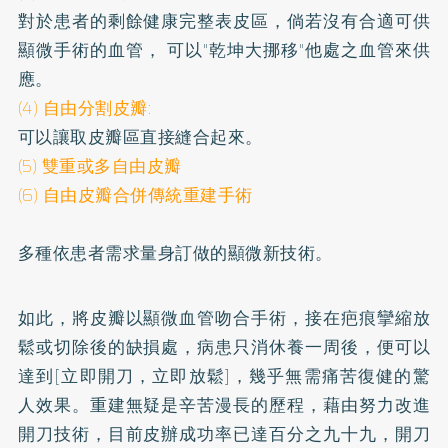
對於患者的剩餘健康完整表皮區，倘若沒有合適可供
顯微手術的血管， 可以"乾坤大挪移"他處之血管來供
應。
(4) 自由分割皮瓣:
可以讓取皮瓣區直接縫合起來。
(5) 雙重或多自由皮瓣
(6) 自由皮瓣合併傳統重建手術
多種依患者需求量身訂做的顯微新技術。
如此，將皮瓣以顯微血管吻合手術，接在疤痕攣縮放
鬆或切除後的缺損處，病患只消休養一周後，便可以
達到[立即開刀，立即放鬆]，幾乎無需痛苦復健的驚
人效果。重建無疑是辛苦漫長的歷程，藉由努力改進
開刀技術，目前皮辦成功率已達百分之九十九，開刀