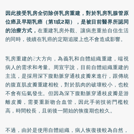
因此接受乳房全切除併乳房重建，對於乳房乳腺管原
位癌及
早期乳癌
（第1或2期），是被目前醫界所認同
的治療方式，
在重建乳房外觀、讓病患重拾自信生活
的同時，後續在乳癌的定期追蹤上也不會造成影響。
乳房重建的2大方向，為義乳和自體組織重建，端視
病人的需求和考量。周宣宇說，目前自體組織重建的
主流，是採用深下腹動脈穿通枝皮瓣來進行，跟傳統
的腹直肌皮瓣重建相較，對於肌肉的破壞較小，也較
不會有疝氣發生。但因為深下腹動脈穿通枝皮瓣是游
離皮瓣，需要重新吻合血管，因此手術技術門檻較
高，時間較長，且術後一開始的恢復期也較久。
不過，由於是使用自體組織，病人恢復後較為自然，