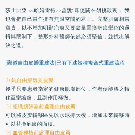
莎士比亞 <<哈姆雷特>>曾說: 即使關在胡桃殼裏， 我
也會把自己當作擁有無限空間的君王。完整肌膚相當
寶貴，以不增加明顯疤痕又要盡量置換疤痕攣縮的邏
輯與限制下，整形外科醫師依然必須堅信，並找出解
決之道。
[顯微自由皮瓣重建法]已有下述幾種複合式重建流程
(1) 純自由穿透支皮瓣:
幾乎只要患者指定的健康肌膚部位，作者便能將之轉
移至攣縮處，且副作用極微。
(2) 組織擴張器前處理自由皮瓣:
可以將皮瓣轉移區先以水球撐大後，增加未來轉移時
可以替換疤痕的面積。
(3) 血管種植前處理自由皮瓣: