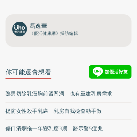
馮逸華
《優活健康網》採訪編輯
你可能還會想看
熟男切除乳癌胸前留凹洞 也有重建乳房需求
提防女性殺手乳癌 乳房自我檢查動手做
傷口潰爛拖一年變乳癌3期 醫示警5症兆