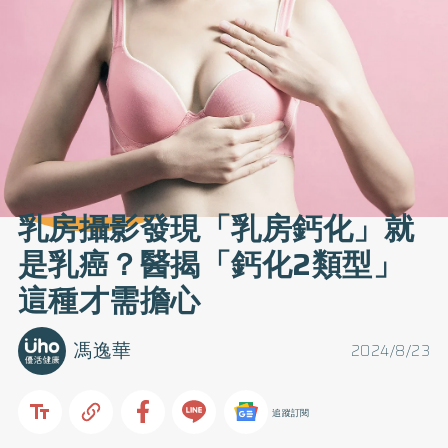
乳房攝影發現「乳房鈣化」就
是乳癌？醫揭「鈣化2類型」
這種才需擔心
馮逸華
2024/8/23
追蹤訂閱