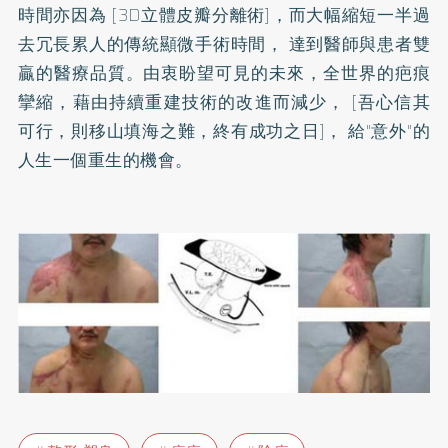
時間亦因為 [3D立體皮瓣分離術]，而大幅縮短一半過
去冗長累人的傳統顯微手術時間， 達到醫師與患者雙
贏的醫療品質。由衷盼望可見的未來，全世界的疤痕
攣縮，藉由持續重建技術的改進而減少， [吾心信其
可行，則移山填海之難，終有成功之日]， 給"意外"的
人生一個重生的機會。