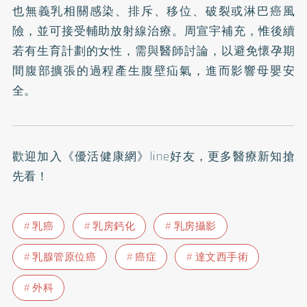
也無義乳相關感染、排斥、移位、破裂或淋巴癌風
險，並可接受輔助放射線治療。周宣宇補充，惟後續
若有生育計劃的女性，需與醫師討論，以避免懷孕期
間腹部擴張的過程產生腹壁疝氣，進而影響母嬰安
全。
歡迎加入
《優活健康網》line好友
，更多醫療新知搶
先看！
乳癌
乳房鈣化
乳房攝影
乳腺管原位癌
癌症
達文西手術
外科