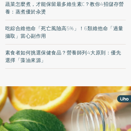
蔬菜怎麼煮，才能保留最多維生素C？教你4招儲存營
養：蒸煮優於汆燙
吃綜合維他命「死亡風險高5%」！6類維他命「過量
攝取」當心副作用
素食者如何挑選保健食品？營養師列4大原則：優先
選擇「藻油來源」