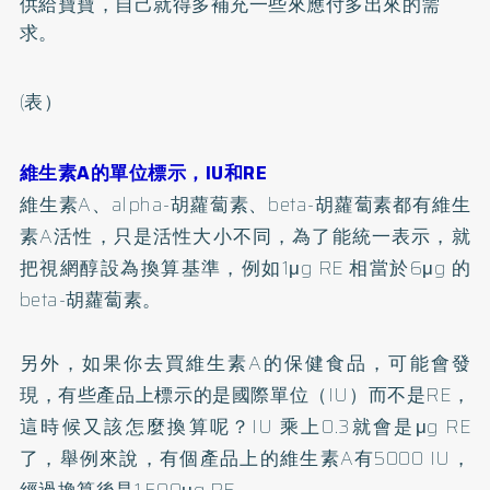
供給寶寶，自己就得多補充一些來應付多出來的需
求。
(表）
維生素A的單位標示，IU和RE
維生素A、alpha-胡蘿蔔素、beta-胡蘿蔔素都有維生
素A活性，只是活性大小不同，為了能統一表示，就
把視網醇設為換算基準，例如1μg RE 相當於6μg 的
beta-胡蘿蔔素。
另外，如果你去買維生素A的保健食品，可能會發
現，有些產品上標示的是國際單位（IU）而不是RE，
這時候又該怎麼換算呢？IU 乘上0.3就會是μg RE
了，舉例來說，有個產品上的維生素A有5000 IU，
經過換算後是1,500μg RE。