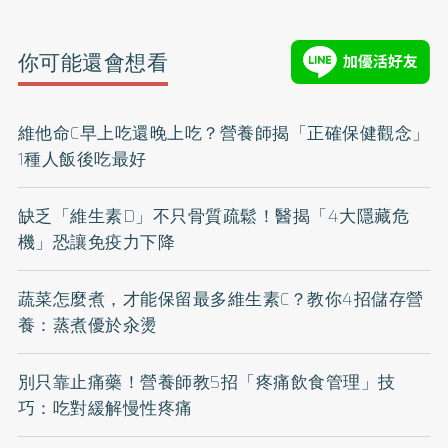
你可能還會想看
維他命C早上吃還晚上吃？營養師揭「正確保健觀念」
1種人飯後吃最好
缺乏「維生素D」不只骨質疏鬆！醫揭「4大隱藏危
機」恐讓免疫力下降
蔬菜怎麼煮，才能保留最多維生素C？教你4招儲存營
養：蒸煮優於汆燙
別只靠止痛藥！營養師教5招「疼痛飲食管理」技
巧：吃對緩解慢性疼痛