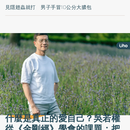
見隱翅蟲就打 男子手冒10公分大膿包
什麼是真正的愛自己？吳若權
從《金剛經》學會的課題：把