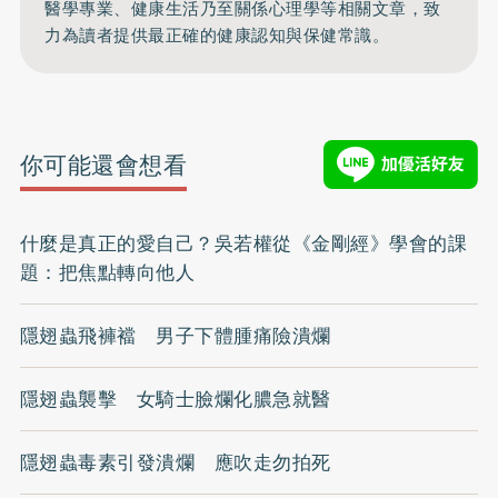
醫學專業、健康生活乃至關係心理學等相關文章，致
力為讀者提供最正確的健康認知與保健常識。
你可能還會想看
什麼是真正的愛自己？吳若權從《金剛經》學會的課
題：把焦點轉向他人
隱翅蟲飛褲襠 男子下體腫痛險潰爛
隱翅蟲襲擊 女騎士臉爛化膿急就醫
隱翅蟲毒素引發潰爛 應吹走勿拍死