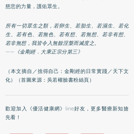
慈悲的力量，護佑眾生。
所有一切眾生之類，若卵生、若胎生、若濕生、若化
生、若有色、若無色、若有想、若無想、若非有想、
若非無想，我皆令入無餘涅槃而滅度之。
——《金剛經．大乘正宗分第三》
（本文摘自／
捨得自己：金剛經的日常實踐
／天下文
化）（首圖來源：
吳若權臉書粉絲頁
）
歡迎加入
《優活健康網》line好友
，更多醫療新知搶
先看！