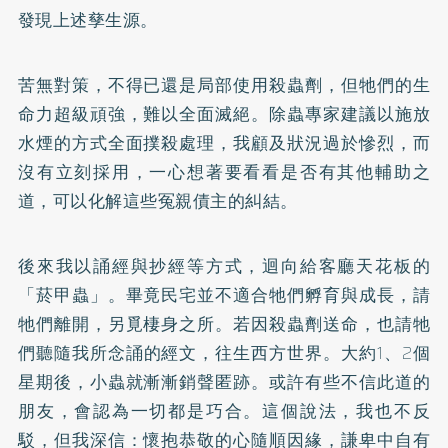
發現上述孳生源。
苦無對策，不得已還是局部使用殺蟲劑，但牠們的生
命力超級頑強，難以全面滅絕。除蟲專家建議以施放
水煙的方式全面撲殺處理，我顧及狀況過於慘烈，而
沒有立刻採用，一心想著要看看是否有其他輔助之
道，可以化解這些冤親債主的糾結。
後來我以誦經與抄經等方式，迴向給客廳天花板的
「菸甲蟲」。畢竟民宅並不適合牠們孵育與成長，請
牠們離開，另覓棲身之所。若因殺蟲劑送命，也請牠
們聽隨我所念誦的經文，往生西方世界。大約1、2個
星期後，小蟲就漸漸銷聲匿跡。或許有些不信此道的
朋友，會認為一切都是巧合。這個說法，我也不反
駁，但我深信：懷抱恭敬的心隨順因緣，謙卑中自有