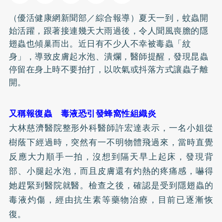
（優活健康網新聞部／綜合報導）夏天一到，蚊蟲開
始活躍，跟著接連幾天大雨過後，令人聞風喪膽的隱
翅蟲也傾巢而出。近日有不少人不幸被毒蟲「紋
身」，導致皮膚起水泡、潰爛，醫師提醒，發現昆蟲
停留在身上時不要拍打，以吹氣或抖落方式讓蟲子離
開。
又稱報復蟲 毒液恐引發蜂窩性組織炎
大林慈濟醫院整形外科醫師許宏達表示，一名小姐從
樹蔭下經過時，突然有一不明物體飛過來，當時直覺
反應大力順手一拍，沒想到隔天早上起床，發現背
部、小腿起水泡，而且皮膚還有灼熱的疼痛感，嚇得
她趕緊到醫院就醫。檢查之後，確認是受到隱翅蟲的
毒液灼傷，經由抗生素等藥物治療，目前已逐漸恢
復。