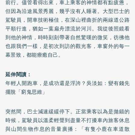
前行。儘管看得出來，車上乘客的神情都有點疲憊，
但因為沿途風景秀麗，幾乎沒有人睡著。大型巴士的
駕駛員，開車技術極佳，在深山裡曲折的兩線道公路
平順行進，猶如一葉扁舟漂流於河川。我從後照鏡看
到他的神情，時時刻刻帶著自然驚嘆的微笑，彷彿他
也跟我們一樣，是初次到訪的觀光客，車窗外的每一
幕景致，都能療癒自己。
延伸閱讀：
年輕人開跑車，是成功還是浮誇？吳淡如：變有錢先
擺脫「窮鬼思維」
突然間，巴士減速緩緩停下。正當乘客以為是拋錨的
時候，駕駛員以溫柔輕聲到盡量不打擾車內旅客休息
與山間生物作息的音量廣播：「有隻小鹿在車道散