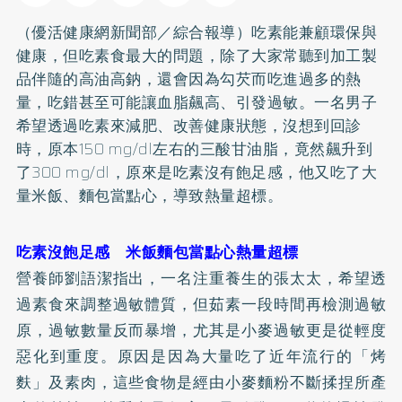
（優活健康網新聞部／綜合報導）吃素能兼顧環保與
健康，但吃素食最大的問題，除了大家常聽到加工製
品伴隨的高油高鈉，還會因為勾芡而吃進過多的熱
量，吃錯甚至可能讓血脂飆高、引發過敏。一名男子
希望透過吃素來減肥、改善健康狀態，沒想到回診
時，原本150 mg/dl左右的三酸甘油脂，竟然飆升到
了300 mg/dl，原來是吃素沒有飽足感，他又吃了大
量米飯、麵包當點心，導致熱量超標。
吃素沒飽足感 米飯麵包當點心熱量超標
營養師劉語潔指出，一名注重養生的張太太，希望透
過素食來調整過敏體質，但茹素一段時間再檢測過敏
原，過敏數量反而暴增，尤其是小麥過敏更是從輕度
惡化到重度。原因是因為大量吃了近年流行的「烤
麩」及素肉，這些食物是經由小麥麵粉不斷揉捏所產