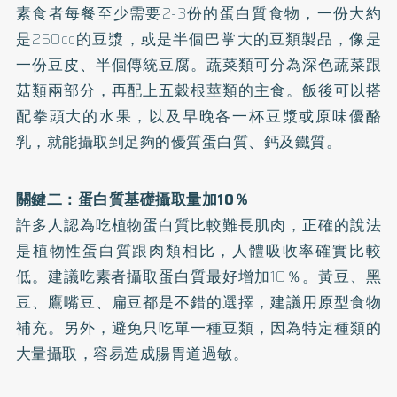
素食者每餐至少需要2-3份的蛋白質食物，一份大約
是250cc的豆漿，或是半個巴掌大的豆類製品，像是
一份豆皮、半個傳統豆腐。蔬菜類可分為深色蔬菜跟
菇類兩部分，再配上五穀根莖類的主食。飯後可以搭
配拳頭大的水果，以及早晚各一杯豆漿或原味優酪
乳，就能攝取到足夠的優質蛋白質、
鈣
及鐵質。
關鍵二：蛋白質基礎攝取量加10％
許多人認為吃植物蛋白質比較難長肌肉，正確的說法
是植物性蛋白質跟肉類相比，人體吸收率確實比較
低。建議吃素者攝取蛋白質最好增加10％。黃豆、黑
豆、鷹嘴豆、扁豆都是不錯的選擇，建議用原型食物
補充。另外，避免只吃單一種豆類，因為特定種類的
大量攝取，容易造成腸胃道過敏。