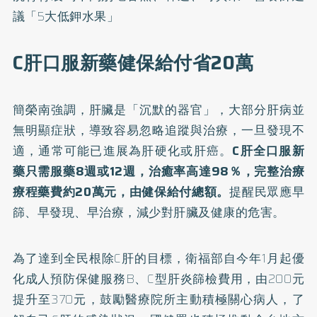
議「5大低鉀水果」
C肝口服新藥健保給付省20萬
簡榮南強調，肝臟是「沉默的器官」，大部分肝病並
無明顯症狀，導致容易忽略追蹤與治療，一旦發現不
適，通常可能已進展為肝硬化或肝癌。
C肝全口服新
藥只需服藥8週或12週，治癒率高達98％，完整治療
療程藥費約20萬元，由健保給付總額。
提醒民眾應早
篩、早發現、早治療，減少對肝臟及健康的危害。
為了達到全民根除C肝的目標，衛福部自今年1月起優
化成人預防保健服務B、C型肝炎篩檢費用，由200元
提升至370元，鼓勵醫療院所主動積極關心病人，了