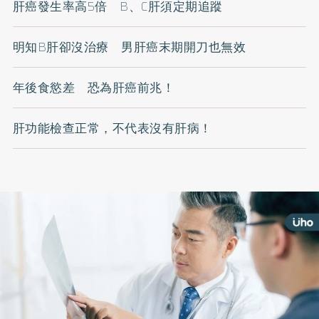
肝癌發生率高5倍 B、C肝須定期追蹤
明知B肝卻沒治療 男肝癌末期開刀也無效
年後食慾差 恐為肝癌前兆！
肝功能檢查正常，不代表沒有肝病！