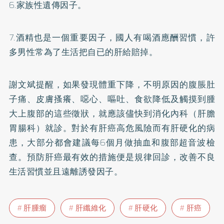
6.家族性遺傳因子。
7.酒精也是一個重要因子，國人有喝酒應酬習慣，許
多男性常為了生活把自已的肝給賠掉。
謝文斌提醒，如果發現體重下降，不明原因的腹脹肚
子痛、皮膚搔癢、噁心、嘔吐、食欲降低及觸摸到腫
大上腹部的這些徵狀，就應該儘快到消化內科（肝膽
胃腸科）就診。對於有肝癌高危風險而有肝硬化的病
患，大部分都會建議每6個月做抽血和腹部超音波檢
查。預防肝癌最有效的措施便是規律回診，改善不良
生活習慣並且遠離誘發因子。
肝腫瘤
肝纖維化
肝硬化
肝癌