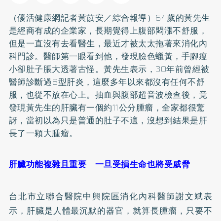
（優活健康網記者黃苡安／綜合報導）64歲的黃先生
是經商有成的企業家，長期覺得上腹部悶漲不舒服，
但是一直沒有去看醫生，最近才被太太拖著來消化內
科門診。醫師第一眼看到他，發現臉色蠟黃，手腳瘦
小卻肚子脹大透著古怪。黃先生表示，30年前曾經被
醫師診斷過
B型肝炎
，這麼多年以來都沒有任何不舒
服，也從不放在心上。抽血與腹部超音波檢查後，竟
發現黃先生的肝臟有一個約11公分腫瘤，全家都很驚
訝，當初以為只是普通的肚子不適，沒想到結果是肝
長了一顆大腫瘤。
肝臟功能複雜且重要 一旦受損生命也將受威脅
台北市立聯合醫院中興院區消化內科醫師謝文斌表
示，肝臟是人體最沉默的器官，就算長腫瘤，只要不