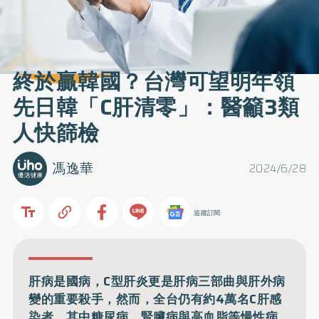
終於贏韓國？台灣可望明年領
先日韓「C肝清零」：醫籲3類
人快篩檢
馮逸華
2024/6/28
追蹤訂閱
肝病是國病，C型肝炎更是肝病三部曲與肝外病
變的重要殺手，然而，全台仍有約4萬名C肝感
染者，其中糖尿病、腎臟病與高血脂等慢性病