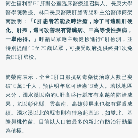
衛生福利部BC肝辦公室臨床醫療組召集人、長庚大學
醫學院教授、林口長庚醫院肝膽胃腸科主治醫師簡榮
南說明：
「C肝患者若能及時治癒，除了可遠離肝硬
化、肝癌，還可改善現有腎臟病、三高等慢性疾病，
一舉兩得。」
呼籲民眾應主動健檢進行C肝檢測，並
特別提醒45至79歲民眾，可接受政府提供終身1次免
費BC肝篩檢。
簡榮南表示，全台C肝口服抗病毒藥物治療人數已突
破16萬5千人，預估明年底可治癒18萬人。若以地區
來分，濁水溪以南的C肝高盛行縣市有卓越的防治成
果，尤以彰化縣、雲嘉南、高雄與屏東也都有耀眼成
績。濁水溪以北的縣市則有待急起直追，如雙北、基
隆與桃竹苗。目前以人口數最多的新北市防治行動最
為積極。