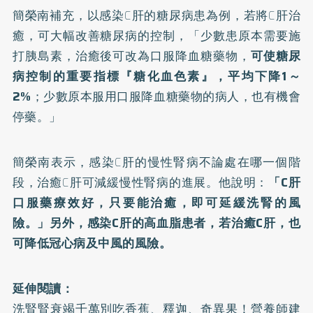
簡榮南補充，以感染C肝的糖尿病患為例，若將C肝治
癒，可大幅改善糖尿病的控制，「少數患原本需要施
打胰島素，治癒後可改為口服降血糖藥物，
可使糖尿
病控制的重要指標『糖化血色素』，平均下降1～
2%
；少數原本服用口服降血糖藥物的病人，也有機會
停藥。」
簡榮南表示，感染C肝的慢性腎病不論處在哪一個階
段，治癒C肝可減緩慢性腎病的進展。他說明：
「C肝
口服藥療效好，只要能治癒，即可延緩洗腎的風
險。」另外，感染C肝的高血脂患者，若治癒C肝，也
可降低冠心病及中風的風險。
延伸閱讀：
洗腎腎衰竭千萬別吃香蕉、釋迦、奇異果！營養師建