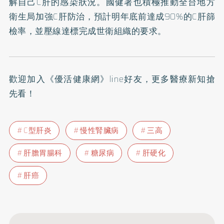
解自己C肝的感染狀況。國健署也積極推動全台地方
衛生局加強C肝防治，預計明年底前達成90%的C肝篩
檢率，並壓線達標完成世衛組織的要求。
歡迎加入
《優活健康網》line好友
，更多醫療新知搶
先看！
C型肝炎
慢性腎臟病
三高
肝膽胃腸科
糖尿病
肝硬化
肝癌