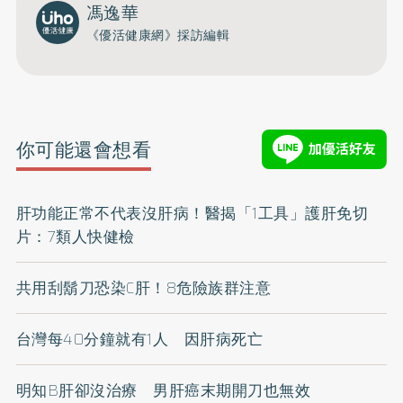
馮逸華
《優活健康網》採訪編輯
你可能還會想看
肝功能正常不代表沒肝病！醫揭「1工具」護肝免切
片：7類人快健檢
共用刮鬍刀恐染C肝！8危險族群注意
台灣每40分鐘就有1人 因肝病死亡
明知B肝卻沒治療 男肝癌末期開刀也無效