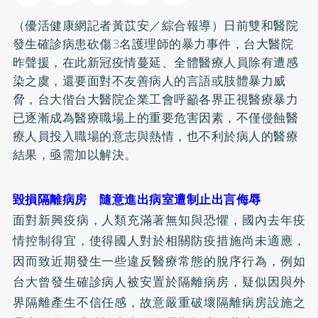
（優活健康網記者黃苡安／綜合報導）日前雙和醫院
發生確診病患砍傷3名護理師的暴力事件，台大醫院
昨聲援，在此新冠疫情蔓延、全體醫療人員除有遭感
染之虞，還要面對不友善病人的言語或肢體暴力威
脅，台大偕台大醫院企業工會呼籲各界正視醫療暴力
已逐漸成為醫療職場上的重要危害因素，不僅侵蝕醫
療人員投入職場的意志與熱情，也不利於病人的醫療
結果，亟需加以解決。
毀損隔離病房 隨意進出病室遭制止出言侮辱
面對新興疫病，人類充滿著無知與恐懼，國內去年疫
情控制得宜，使得國人對於相關防疫措施尚未適應，
因而致近期發生一些違反醫療常態的脫序行為，例如
台大曾發生確診病人被安置於隔離病房，疑似因與外
界隔離產生不信任感，故意嚴重破壞隔離病房設施之