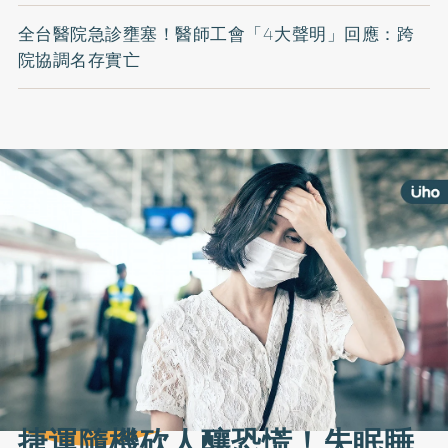
全台醫院急診壅塞！醫師工會「4大聲明」回應：跨
院協調名存實亡
捷運隨機砍人釀恐慌！失眠睡