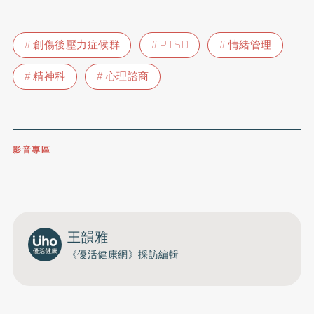
創傷後壓力症候群
PTSD
情緒管理
精神科
心理諮商
影音專區
0809-091-257
立即撥打服務專線
開啟聲音
王韻雅
《優活健康網》採訪編輯