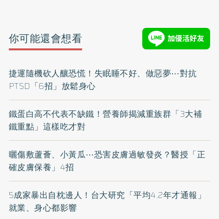
你可能還會想看
捷運隨機砍人釀恐慌！失眠睡不好、做惡夢⋯對抗
PTSD「6招」放鬆身心
鐵蛋白高不代表不缺鐵！營養師揭減重族群「3大補
鐵重點」這樣吃才對
曬傷敷蘆薈、小黃瓜⋯恐害皮膚過敏發炎？醫授「正
確皮膚保養」4招
5成家暴出自枕邊人！台大研究「平均4.2年才通報」
就業、身心都影響