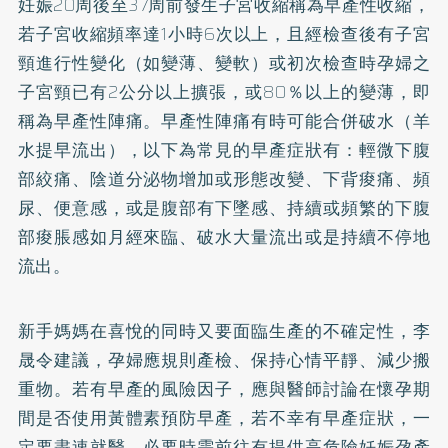
妊娠20周後至37周前發生子宮收縮稱為早產性收縮，
若子宮收縮頻率達1小時6次以上，且經檢查後有子宮
頸進行性變化（如變薄、變軟）或初次檢查時孕婦之
子宮頸已有2公分以上擴張，或80％以上的變薄，即
稱為早產性陣痛。早產性陣痛有時可能合併破水（羊
水提早流出），以下為常見的早產症狀有：輕微下腹
部絞痛、陰道分泌物增加或形態改變、下背痠痛、頻
尿、便意感，或是腹部有下墜感、持續或頻繁的下腹
部痠脹感如月經來臨、破水大量流出或是持續不停地
流出。
新手媽媽在喜悅的同時又要面臨生產的不確定性，李
晟令建議，孕婦應規則產檢、保持心情平靜、減少搬
重物。若有早產的風險因子，應與醫師討論在懷孕期
間是否使用黃體素預防早產，若不幸有早產症狀，一
定要盡速就醫，必要時需前往有提供高危險妊娠孕產