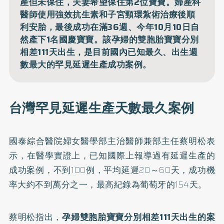
產但未保住，夫妻希望保住第2位寶寶。婦產科
醫師使用強效抗生素和子宮頸環紮術治療後順
利安胎，最後成功在滿36週、今年10月10日自
然產下1名國慶寶寶。該孕婦的雙胞胎寶寶分別
相差111天出生，是目前國內已知最久、出生週
數最大的罕見延遲生產成功案例。
台灣罕見延遲生產天數最久案例
國泰綜合醫院婦女醫學部主治醫師兼部主任蔡明松表
示，在醫學實證上，已知國際上報導過有延遲生產的
成功案例，不到100例，平均延遲20～60天，成功機
率大約不到萬分之一，最高紀錄為葡萄牙的154天。
蔡明松指出，
孕婦雙胞胎寶寶分別相差111天出生的案