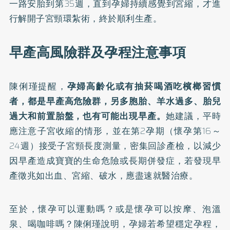
一路安胎到第35週，直到孕婦持續感覺到宮縮，才進
行解開子宮頸環紮術，終於順利生產。
早產高風險群及孕程注意事項
陳俐瑾提醒，
孕婦高齡化或有抽菸喝酒吃檳榔習慣
者，都是早產高危險群，另多胞胎、羊水過多、胎兒
過大和前置胎盤，也有可能出現早產。
她建議，平時
應注意子宮收縮的情形，並在第2孕期（懷孕第16～
24週）接受子宮頸長度測量，密集回診產檢，以減少
因早產造成寶寶的生命危險或長期併發症，若發現早
產徵兆如出血、宮縮、破水，應盡速就醫治療。
至於，
懷孕可以運動嗎？
或是
懷孕可以按摩、泡溫
泉、喝咖啡嗎？
陳俐瑾說明，孕婦若希望穩定孕程，