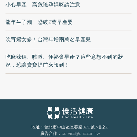
小心早產 高危險孕媽咪請注意
龍年生子潮 恐破2萬早產嬰
晚育婦女多！台灣年增兩萬名早產兒
吃麻辣鍋、咳嗽、便祕會早產？這些意想不到的狀
況，恐讓寶寶提前來報到！
地址：台北市中山區長春路328號7樓之2
廣告合作：
service@uho.com.tw