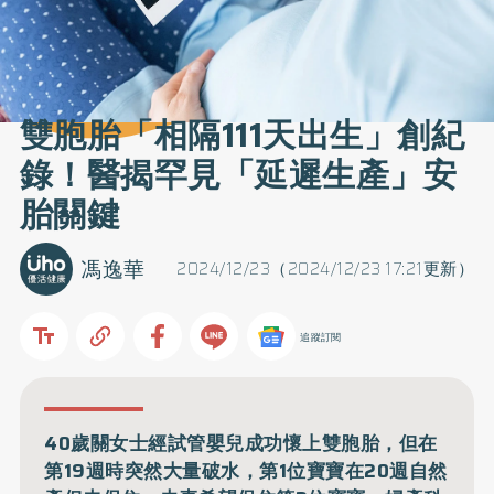
雙胞胎「相隔111天出生」創紀
錄！醫揭罕見「延遲生產」安
胎關鍵
馮逸華
2024/12/23（2024/12/23 17:21更新）
追蹤訂閱
40歲關女士經試管嬰兒成功懷上雙胞胎，但在
第19週時突然大量破水，第1位寶寶在20週自然