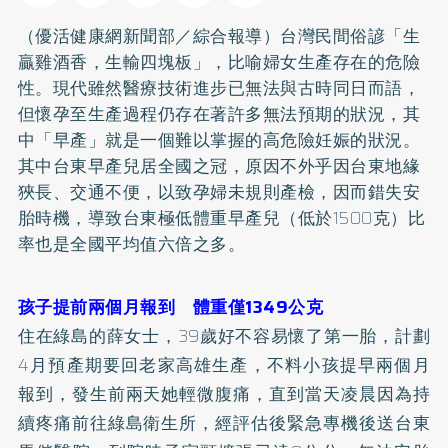
（優活健康網新聞部／綜合報導）台灣民間俗諺「生
贏雞酒香，生輸四塊板」，比喻婦女生產存在的危險
性。現代雖然醫療技術進步已無法與古時同日而語，
但懷孕至生產過程仍存在著許多無法預期的狀況，其
中「早產」就是一個難以掌握的高危險妊娠的狀況。
其中台東早產兒居全國之冠，原因不外乎因台東地緣
狹長、交通不便，以致孕婦未規則產檢，因而錯失安
胎時機，導致台東極低體重早產兒（低於1500克）比
率也是全國平均值六倍之多。
孩子提前兩個月報到 體重僅1349公克
住在綠島的薛女士，39歲好不容易懷了第一胎，計劃
4月預產期要回老家高雄生產，不料小孩提早兩個月
報到，發生前兩天她輕微腹痛，直到當天凌晨因為持
續疼痛前往綠島衛生所，經評估後緊急專機後送台東