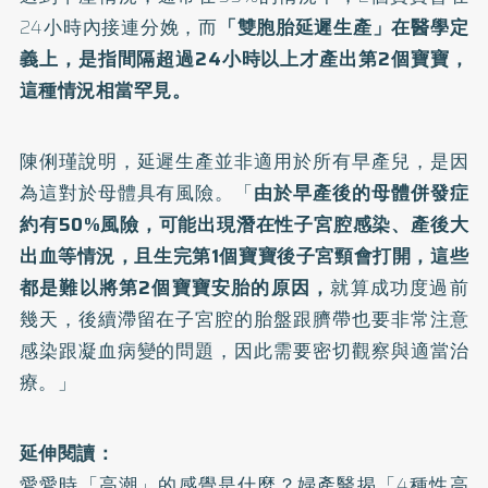
24小時內接連分娩，而
「雙胞胎延遲生產」在醫學定
義上，是指間隔超過24小時以上才產出第2個寶寶，
這種情況相當罕見。
陳俐瑾說明，延遲生產並非適用於所有早產兒，是因
為這對於母體具有風險。「
由於早產後的母體併發症
約有50%風險，可能出現潛在性子宮腔感染、產後大
出血等情況，且生完第1個寶寶後子宮頸會打開，這些
都是難以將第2個寶寶安胎的原因，
就算成功度過前
幾天，後續滯留在子宮腔的胎盤跟臍帶也要非常注意
感染跟凝血病變的問題，因此需要密切觀察與適當治
療。」
延伸閱讀：
愛愛時「高潮」的感覺是什麼？婦產醫揭「4種性高