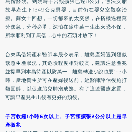
馬偕醫院。到院時子宮頸擴張已達8公分，無法安胎
故早產生下1349公克男嬰，目前仍在嬰兒室觀察治
療。薛女士回想，一切都來的太突然，在搭機過程萬
分焦急，分秒必爭，深怕在途中萬一生出來恐不保，
所幸順利到了馬偕，心中的石頭才放下！
台東馬偕婦產科醫師李晟令表示，離島產婦遇到類似
緊急生產狀況，其危險程度相對較高，建議注意產兆
並提早到本島待產以防萬一。離島轉送少說也要1~2小
時，當地衛生所可在產婦後送前，經醫師評估後施打
類固醇，以促進胎兒肺泡成熟。有了這些醫療處置，
可讓早產兒生出後有更好的預後。
子宮收縮1小時6次以上、子宮頸擴張2公分以上是早
產徵兆