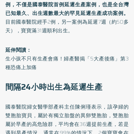
例，不僅是國泰醫院首例延遲生產案例，也是全台灣
已知最久、出生週數最大的罕見延遲生產成功案例。
目前國泰醫院經手2例，另一案例為延遲7週（約50多
天），寶寶滿31週順利出生。
延伸閱讀：
生小孩不只有生產會痛！婦產醫揭「5大產後痛」第3
種恐痛上加痛
間隔24小時出生為延遲生產
國泰醫院婦女醫學部產科主任陳俐瑾表示，該孕婦的
雙胞胎寶貝，屬於有獨立胎盤的異卵雙胞胎，雙胞胎
屬於早產的高危險群，平均會在36週提前生產，若是
遇到早產情況，通常在99%的情況下，2個寶寶會在