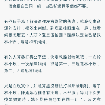
一個會跟自己同一組，自己卻選擇兩個都不要。
有些孩子為了解決這種左右為難的焦慮，乾脆交由命
運的安排，擲筊來判斷。到底最後跟誰在一起，就看
銅板怎麼丟：人頭？還是伍拾圓？隨緣決定自己是跟
林小玫，還是和陳娟娟。
有的人算盤打得公平些，決定乾脆就輪流吧，一次給
林小玫，一次給陳娟娟，或是第一、三週選林小玫，
第二、四週配陳娟娟。
只是在現實中，如意算盤沒辦法打得那麼順利。選了
林小玫，陳娟娟心裡會有疙瘩，不舒服；等到下次要
找陳娟娟時，她不見得會想要在同一組了。反之亦