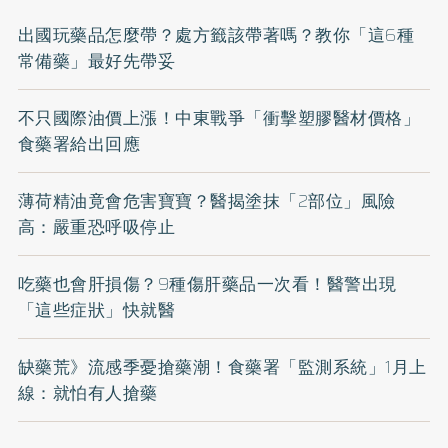
出國玩藥品怎麼帶？處方籤該帶著嗎？教你「這6種
常備藥」最好先帶妥
不只國際油價上漲！中東戰爭「衝擊塑膠醫材價格」
食藥署給出回應
薄荷精油竟會危害寶寶？醫揭塗抹「2部位」風險
高：嚴重恐呼吸停止
吃藥也會肝損傷？9種傷肝藥品一次看！醫警出現
「這些症狀」快就醫
缺藥荒》流感季憂搶藥潮！食藥署「監測系統」1月上
線：就怕有人搶藥