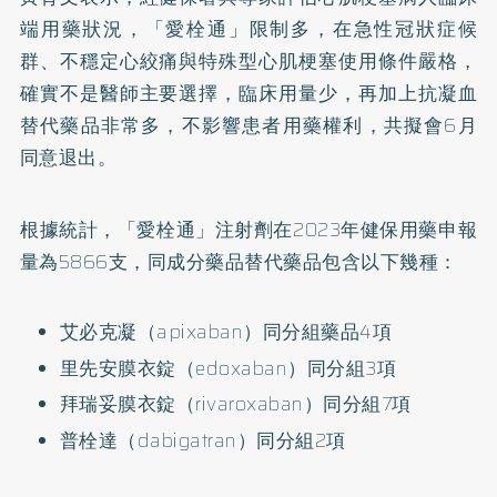
端用藥狀況，「愛栓通」限制多，在急性冠狀症候
群、不穩定心絞痛與特殊型心肌梗塞使用條件嚴格，
確實不是醫師主要選擇，臨床用量少，再加上抗凝血
替代藥品非常多，不影響患者用藥權利，共擬會6月
同意退出。
根據統計，「愛栓通」注射劑在2023年健保用藥申報
量為5866支，同成分藥品替代藥品包含以下幾種：
艾必克凝（apixaban）同分組藥品4項
里先安膜衣錠（edoxaban）同分組3項
拜瑞妥膜衣錠（rivaroxaban）同分組7項
普栓達（dabigatran）同分組2項