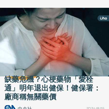
缺藥危機？心梗藥物「愛栓
通」明年退出健保！健保署：
廠商稱無關藥價
中央社
2024/8/15