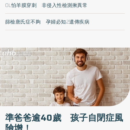
OL怕羊膜穿刺 非侵入性檢測揪異常
篩檢唐氏症不夠 孕婦必知2遺傳疾病
準爸爸逾40歲 孩子自閉症風
險增！