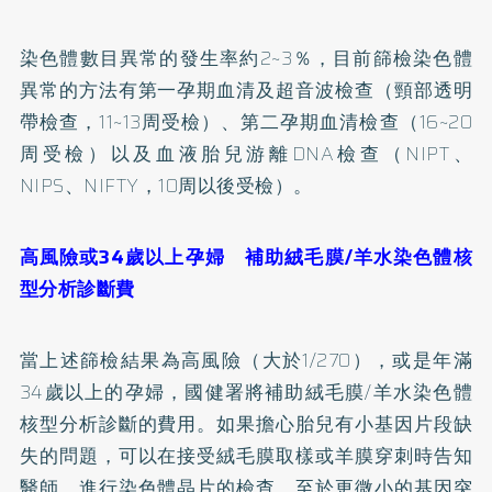
染色體數目異常的發生率約2~3％，目前篩檢染色體
異常的方法有第一孕期血清及超音波檢查（頸部透明
帶檢查，11~13周受檢）、第二孕期血清檢查（16~20
周受檢）以及血液胎兒游離DNA檢查（NIPT、
NIPS、NIFTY，10周以後受檢）。
高風險或34歲以上孕婦 補助絨毛膜/羊水染色體核
型分析診斷費
當上述篩檢結果為高風險（大於1/270），或是年滿
34歲以上的孕婦，國健署將補助絨毛膜/羊水染色體
核型分析診斷的費用。如果擔心胎兒有小基因片段缺
失的問題，可以在接受絨毛膜取樣或羊膜穿刺時告知
醫師，進行染色體晶片的檢查。至於更微小的基因突