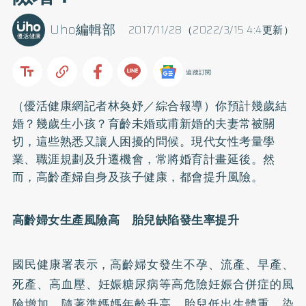
Uho編輯部
2017/11/28（2022/3/15 4:4更新）
追蹤訂閱
（優活健康網記者林奐妤／綜合報導）你預計幾歲結
婚？幾歲生小孩？育齡未婚或甫新婚的夫妻常被關
切，這些熟悉又讓人困擾的問候。現代女性考量學
業、職涯規劃及升遷機會，常將婚育計畫延後。然
而，高齡產婦自身及孩子健康，都會提升風險。
高齡婦女生產風險高 胎兒缺陷發生率提升
國民健康署表示，高齡婦女發生不孕、流產、早產、
死產、
高血壓
、妊娠
糖尿病
等高危險妊娠合併症的風
險增加，隨著準媽媽年齡升高，胎兒低出生體重、染