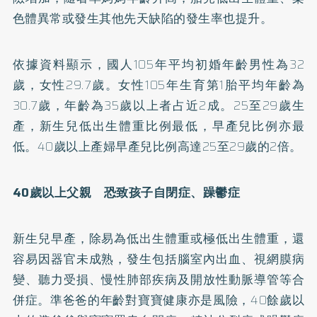
色體異常或發生其他先天缺陷的發生率也提升。
依據資料顯示，國人105年平均初婚年齡男性為32
歲，女性29.7歲。女性105年生育第1胎平均年齡為
30.7歲，年齡為35歲以上者占近2成。25至29歲生
產，新生兒低出生體重比例最低，早產兒比例亦最
低。40歲以上產婦早產兒比例高達25至29歲的2倍。
40
歲以上父親 恐致孩子自閉症、躁鬱症
新生兒早產，除易為低出生體重或極低出生體重，還
容易因器官未成熟，發生包括腦室內出血、視網膜病
變、聽力受損、慢性肺部疾病及開放性動脈導管等合
併症。準爸爸的年齡對寶寶健康亦是風險，40餘歲以