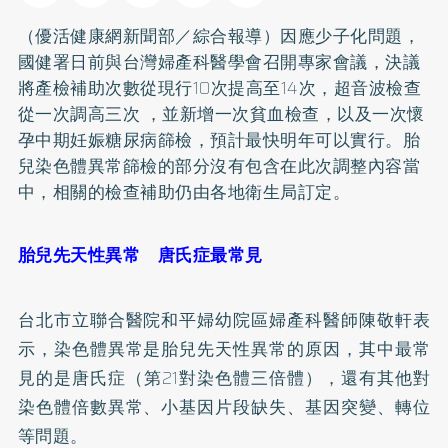
（優活健康網新聞部／綜合報導）因應少子化問題，
國健署日前與台灣婦產科醫學會召開專家會議，決議
將產檢補助次數從現行10次提高至14次，超音波檢查
從一次調高三次
，並新增一次貧血檢查，以及一次懷
孕中期妊娠
糖尿病
篩檢，預計最快明年可以實行。胎
兒染色體異常篩檢的部分沒有包含在此次調整內容當
中，相關的檢查補助仍由各地衛生局訂定。
胎兒先天性異常 唐氏症最常見
台北市立聯合醫院和平婦幼院區婦產科醫師陳敬軒表
示，染色體異常是胎兒先天性異常的原因，其中最常
見的是唐氏症（第21對染色體三倍體），還有其他對
染色體倍數異常、小基因片段缺失、基因突變、轉位
等問題。