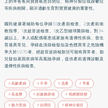
上的準爸爸與寶寶罹患自閉症、精神分裂症或躁鬱症
等疾病相關，顯示適齡生育對寶寶健康的重要性。
國民健康署補助每位孕婦10次產前檢查、2次產前衛
教指導、1次超音波檢查、1次乙型鏈球菌篩檢。對34
歲以上、本人或配偶罹患或家族有遺傳性疾病、曾生
育過異常兒、孕婦血清篩檢疑似染色體異常之危險機
率大於1/270者、經超音波篩檢胎兒可能有異常者、胎
兒疑似基因疾病等高風險孕婦，提供產前遺傳診斷及
遺傳性疾病檢查。
高齡產婦
不孕
流產
早產
高血壓
妊娠糖尿病
視網膜病變
聽力受損
自閉症
精神分裂症