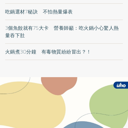
吃鍋選材7秘訣 不怕熱量爆表
3個魚餃就有75大卡 營養師籲：吃火鍋小心驚人熱
量吞下肚
火鍋煮30分鐘 有毒物質紛紛冒出？！