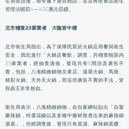
生局查證後，命令撤下廣告標語，並且將依食品衛生
管理法開罰4～400萬元罰鍰。
北市稽查23家業者 大咖皆中標
北市衛生局指出，為了保障民眾於火鍋店用餐與衛生
安全，因此進行「火鍋店餐飲」調查，共稽查轄區內
23家業者，經抽查過後，發現共有5間涉及廣告不
實，包括，八海精緻鍋物京東店、湯屋火鍋、馬辣、
精彩火鍋、天外天火鍋，而這些廣告不實的手法，皆
與鼎王非常相似。
衛生局表示，八海精緻鍋物，在自家網站貼出「自製
麻辣鍋，特選花椒以及多種中藥材熬煮出來的麻辣鍋
湯底」，但經調查後，發現只有底湯、麻辣鍋底醬、