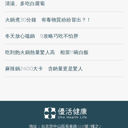
清湯、多吃白蘿蔔
火鍋煮30分鐘 有毒物質紛紛冒出？！
冬天放心嗑鍋 9攻略巧吃不怕胖
吃到飽火鍋熱量驚人高 相當11碗白飯
麻辣鍋2400大卡 含鈉量更是驚人
地址：台北市中山區長春路328號7樓之2