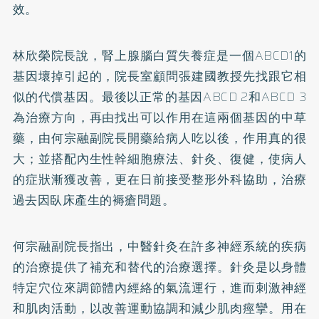
效。
林欣榮院長說，腎上腺腦白質失養症是一個ABCD1的
基因壞掉引起的，院長室顧問張建國教授先找跟它相
似的代償基因。最後以正常的基因ABCD 2和ABCD 3
為治療方向，再由找出可以作用在這兩個基因的中草
藥，由何宗融副院長開藥給病人吃以後，作用真的很
大；並搭配內生性幹細胞療法、針灸、復健，使病人
的症狀漸獲改善，更在日前接受整形外科協助，治療
過去因臥床產生的褥瘡問題。
何宗融副院長指出，中醫針灸在許多神經系統的疾病
的治療提供了補充和替代的治療選擇。針灸是以身體
特定穴位來調節體內經絡的氣流運行，進而刺激神經
和肌肉活動，以改善運動協調和減少肌肉痙攣。用在