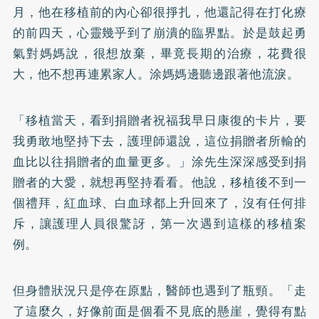
月，他在移植前的內心卻很掙扎，他還記得在打化療
的前四天，心靈幾乎到了崩潰的臨界點。於是鼓起勇
氣對媽媽說，很想放棄，畢竟長期的治療，花費很
大，他不想再連累家人。涂媽媽邊聽邊跟著他流淚。
「移植當天，看到捐贈者祝福我早日康復的卡片，要
我勇敢地堅持下去，護理師還說，這位捐贈者所輸的
血比以往捐贈者的血量更多。」涂先生深深感受到捐
贈者的大愛，就想再堅持看看。他說，移植後不到一
個禮拜，紅血球、白血球都上升回來了，沒有任何排
斥，讓護理人員很驚訝，第一次遇到這樣的移植案
例。
但身體狀況只是停在原點，醫師也遇到了瓶頸。「走
了這麼久，好像前面是個看不見底的懸崖，覺得有點