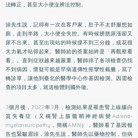
法轉正，甚至大小便沒辨法控制。
涂先生說，記得有一次在客戶家，肚子不太舒服想如
廁，走到半路，大小便全失控。有時候膀胱尿漲卻又
尿不出來。甚至出現站的時候撐不到三分鐘，或花很
大力氣才站得起來。醫師給的答案始終是「再觀察看
看」。直到症狀越來越嚴重，醫師排了各項檢查仍找
不到病因，懷疑可能是罕病遺傳性痙攣性截癱，寫了
轉診單，讓他到臺北的醫學中心作基因檢測。因需檢
查的項目太多，就送檢體到國外做。
3個月後，2022年3月，檢測結果是罹患腎上線腦白
質失養症（又稱腎上腺髓鞘神經病變Adreno-
myeloneuropathy，簡稱AMN），醫師看了基因報
告也緊皺眉頭，涂先生說，醫師先以藥物控制，但病