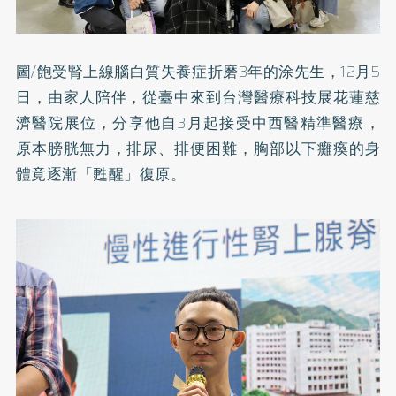
圖/飽受腎上線腦白質失養症折磨3年的涂先生，12月5
日，由家人陪伴，從臺中來到台灣醫療科技展花蓮慈
濟醫院展位，分享他自3月起接受中西醫精準醫療，
原本膀胱無力，排尿、排便困難，胸部以下癱瘓的身
體竟逐漸「甦醒」復原。