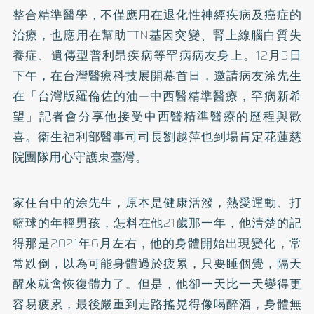
整合精準醫學，不僅應用在退化性神經疾病及癌症的
治療，也應用在幫助TTN基因突變、腎上線腦白質失
養症、遺傳型普利昂疾病等罕病病友身上。12月5日
下午，在台灣醫療科技展開幕首日，邀請病友涂先生
在「台灣版羅倫佐的油—中西醫精準醫療，罕病新希
望」記者會分享他接受中西醫精準醫療的歷程與歡
喜。衛生福利部醫事司司長劉越萍也到場肯定花蓮慈
院團隊用心守護東臺灣。
家住台中的涂先生，原本是健康活潑，熱愛運動、打
籃球的年輕男孩，怎料在他21歲那一年，他清楚的記
得那是2021年6月左右，他的身體開始出現變化，常
常跌倒，以為可能身體過於疲累，只要睡個覺，隔天
醒來就會恢復體力了。但是，他卻一天比一天變得更
容易疲累，最後嚴重到走路搖晃得像喝醉酒，身體無