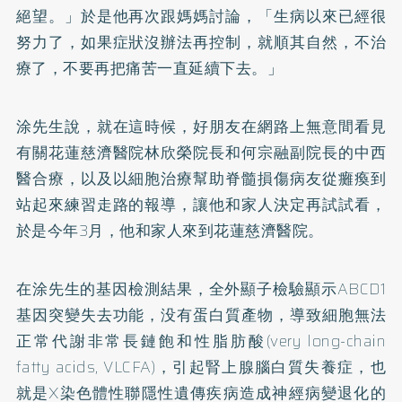
絕望。」於是他再次跟媽媽討論，「生病以來已經很
努力了，如果症狀沒辦法再控制，就順其自然，不治
療了，不要再把痛苦一直延續下去。」
涂先生說，就在這時候，好朋友在網路上無意間看見
有關花蓮慈濟醫院林欣榮院長和何宗融副院長的中西
醫合療，以及以細胞治療幫助脊髓損傷病友從癱瘓到
站起來練習走路的報導，讓他和家人決定再試試看，
於是今年3月，他和家人來到花蓮慈濟醫院。
在涂先生的基因檢測結果，全外顯子檢驗顯示ABCD1
基因突變失去功能，没有蛋白質產物，導致細胞無法
正常代謝非常長鏈飽和性脂肪酸(very long-chain
fatty acids, VLCFA)，引起腎上腺腦白質失養症，也
就是X染色體性聯隱性遺傳疾病造成神經病變退化的