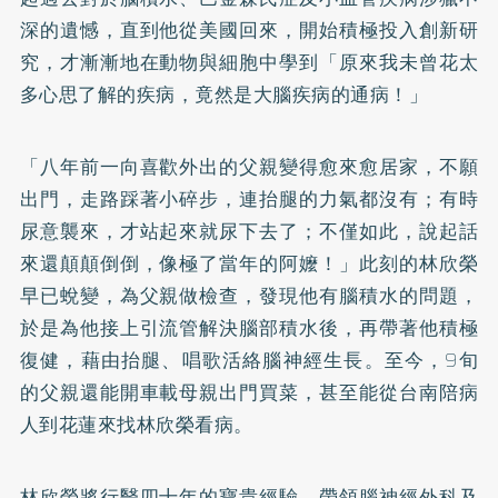
深的遺憾，直到他從美國回來，開始積極投入創新研
究，才漸漸地在動物與細胞中學到「原來我未曾花太
多心思了解的疾病，竟然是大腦疾病的通病！」
「八年前一向喜歡外出的父親變得愈來愈居家，不願
出門，走路踩著小碎步，連抬腿的力氣都沒有；有時
尿意襲來，才站起來就尿下去了；不僅如此，說起話
來還顛顛倒倒，像極了當年的阿嬤！」此刻的林欣榮
早已蛻變，為父親做檢查，發現他有腦積水的問題，
於是為他接上引流管解決腦部積水後，再帶著他積極
復健，藉由抬腿、唱歌活絡腦神經生長。至今，9旬
的父親還能開車載母親出門買菜，甚至能從台南陪病
人到花蓮來找林欣榮看病。
林欣榮將行醫四十年的寶貴經驗，帶領腦神經外科及