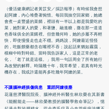
（優活健康網記者黃苡安／採訪報導）有時候我會想
起阿嬤，內心堆疊著惋惜。每回我抽空回家鄉，她總
會煮一桌豐盛的菜餚，裡頭有一半以上都是我愛吃的
菜，她對家人的愛，和著鹽、融進糖，撒在那一道道
色香味俱全的菜餚裡。但曾幾何時，她的步履不再輕
快，即使慢慢走也走不穩。媽媽說，阿嬤最近怪怪
的，吃飯餵藥都含在嘴裡不吞；說起話來猶如霧靄，
模糊中時對時錯。當時我告訴家人，這是正常的老
化，「老了就是這樣。」我用一句話周全了所有她行
為改變的解釋。時隔幾十年，我常希望，若真有時光
機存在，我或許還能再多吃幾年阿嬤的菜。
不讓腦神經損傷病患 重蹈阿嬤後塵
花蓮慈濟醫院院長、腦神經外科醫生林欣榮在其新書
《能醒能走――林欣榮教授的腦醫學救命筆記》，憶
起過去對於腦積水、巴金森氏症及小血管疾病涉獵不