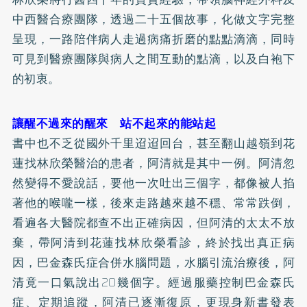
中西醫合療團隊，透過二十五個故事，化做文字完整
呈現，一路陪伴病人走過病痛折磨的點點滴滴，同時
可見到醫療團隊與病人之間互動的點滴，以及白袍下
的初衷。
讓醒不過來的醒來 站不起來的能站起
書中也不乏從國外千里迢迢回台，甚至翻山越嶺到花
蓮找林欣榮醫治的患者，阿清就是其中一例。阿清忽
然變得不愛說話，要他一次吐出三個字，都像被人掐
著他的喉嚨一樣，後來走路越來越不穩、常常跌倒，
看遍各大醫院都查不出正確病因，但阿清的太太不放
棄，帶阿清到花蓮找林欣榮看診，終於找出真正病
因，巴金森氏症合併水腦問題，水腦引流治療後，阿
清竟一口氣說出20幾個字。經過服藥控制巴金森氏
症、定期追蹤，阿清已逐漸復原，更現身新書發表