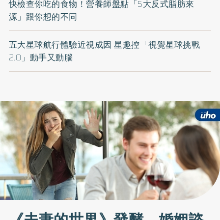
快檢查你吃的食物！營養師盤點「5大反式脂肪來
源」跟你想的不同
五大星球航行體驗近視成因 星趣控「視覺星球挑戰
2.0」動手又動腦
《夫妻的世界》發酵 婚姻諮