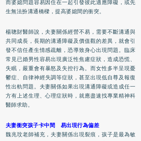
而婆媳問題容易因住在一起引發彼此適應障礙，或先
生無法扮溝通橋樑，提高婆媳間的衝突。
楊聰財醫師說，夫妻關係經營不易，需要不斷溝通與
共同成長，長期的溝通障礙及價值觀的差異，就會引
發不信任產生情感疏離，恐導致身心出現問題。臨床
常見已婚男性容易出現廣泛性焦慮症狀，造成恐慌、
失眠
，嚴重會有暴怒及失控行為。而女性多半呈現
憂
鬱症
、
自律神經失調
等症狀，甚至出現低自尊及報復
性出軌問題。夫妻關係如果出現溝通障礙或造成任一
方有上述生理、心理症狀時，就應盡速找專業精神科
醫師求助。
夫妻衝突孩子卡中間 易出現行為偏差
魏兆玟老師補充，夫妻關係出現裂痕，孩子是最為敏