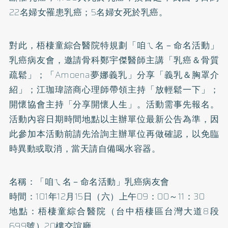
22名婦女罹患乳癌；5名婦女死於乳癌。
對此，梧棲童綜合醫院特規劃「咱ㄟ名－命名活動」
乳癌病友會，邀請骨科鄭宇傑醫師主講「乳癌＆骨質
疏鬆」；「Amoena夢娜義乳」分享「義乳＆胸罩介
紹」；江珈瑋諮商心理師帶領主持「放輕鬆一下」；
開懷協會主持「分享開懷人生」。活動需事先報名。
活動內容日期時間地點以主辦單位最新公告為準，因
此參加本活動前請先洽詢主辦單位再做確認，以免臨
時異動或取消，當天請自備喝水容器。
名稱：「咱ㄟ名－命名活動」乳癌病友會
時間：101年12月15日（六）上午09：00～11：30
地點：梧棲童綜合醫院（台中梧棲區台灣大道8段
699號）20樓交誼廳