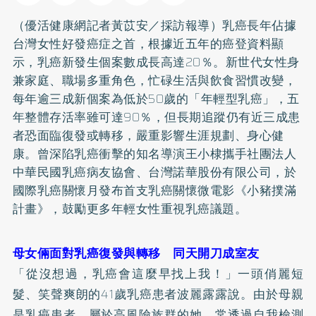
（優活健康網記者黃苡安／採訪報導）
乳癌
長年佔據
台灣女性好發癌症之首，根據近五年的癌登資料顯
示，乳癌新發生個案數成長高達20％。新世代女性身
兼家庭、職場多重角色，忙碌生活與飲食習慣改變，
每年逾三成新個案為低於50歲的「年輕型乳癌」，五
年整體存活率雖可達90％，但長期追蹤仍有近三成患
者恐面臨復發或轉移，嚴重影響生涯規劃、身心健
康。曾深陷乳癌衝擊的知名導演王小棣攜手社團法人
中華民國乳癌病友協會、台灣諾華股份有限公司，於
國際乳癌關懷月發布首支乳癌關懷微電影《小豬撲滿
計畫》，鼓勵更多年輕女性重視乳癌議題。
母女倆面對乳癌復發與轉移 同天開刀成室友
「從沒想過，乳癌會這麼早找上我！」一頭俏麗短
髮、笑聲爽朗的41歲乳癌患者波麗露露說。由於母親
是乳癌患者，屬於高風險族群的她，常透過自我檢測