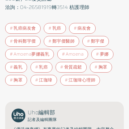
洽詢：04-26581919轉3514 枋護理師
乳癌病友會
乳癌
病友會
骨科鄭宇傑
鄭宇傑醫師
鄭宇傑
Amoena夢娜義乳
Amoena
夢娜
義乳
乳癌
骨質疏鬆
胸罩
胸罩
江珈瑋
江珈瑋心理師
Uho編輯部
記者及編輯團隊