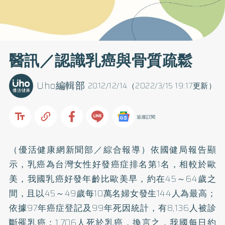
醫訊／認識乳癌與骨質疏鬆
Uho編輯部
2012/12/14（2022/3/15 19:17更新）
追蹤訂閱
（優活健康網新聞部／綜合報導）依國健局報告顯
示，
乳癌
為台灣女性好發癌症排名第1名，相較於歐
美，我國乳癌好發年齡比歐美早，約在45～64歲之
間，且以45～49歲每10萬名婦女發生144人為最高；
依據97年癌症登記及99年死因統計，有8,136人被診
斷罹乳癌；1,706人死於乳癌，換言之，我國每日約