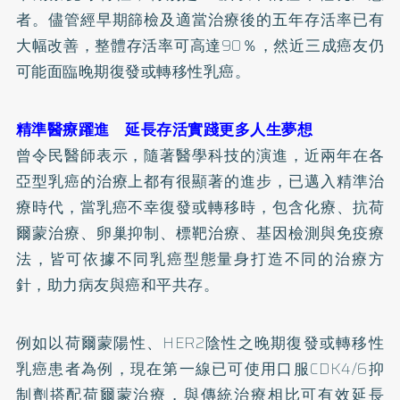
者。儘管經早期篩檢及適當治療後的五年存活率已有
大幅改善，整體存活率可高達90％，然近三成癌友仍
可能面臨晚期復發或轉移性乳癌。
精準醫療躍進 延長存活實踐更多人生夢想
曾令民醫師表示，隨著醫學科技的演進，近兩年在各
亞型乳癌的治療上都有很顯著的進步，已邁入精準治
療時代，當乳癌不幸復發或轉移時，包含化療、抗荷
爾蒙治療、卵巢抑制、標靶治療、基因檢測與免疫療
法，皆可依據不同乳癌型態量身打造不同的治療方
針，助力病友與癌和平共存。
例如以荷爾蒙陽性、HER2陰性之晚期復發或轉移性
乳癌患者為例，現在第一線已可使用口服CDK4/6抑
制劑搭配荷爾蒙治療，與傳統治療相比可有效延長