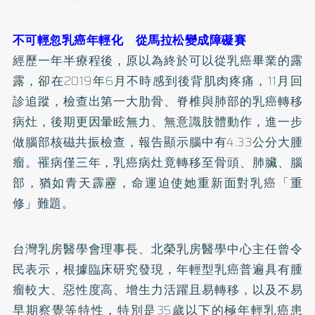
不可輕忽乳癌年輕化 從馬拉松變成障礙賽
經歷一年半療程後，原以為終於可以從乳癌畢業的露
露，卻在2019年6月不時感到後背肌肉疼痛，11月回
診追蹤，檢查出第一大肋骨、脊椎與肺部的乳癌轉移
病灶，後期更因暈眩無力、無意識肢體動作，進一步
做腦部核磁共振檢查，報告顯示腦中有4.33公分大腫
瘤。罹病僅三年，乳癌病灶竟轉移至骨頭、肺臟、腦
部，猶如青天霹靂，命運迫使她重新面對乳癌「重
修」難題。
台灣乳房醫學會理事長、北榮乳房醫學中心主任曾令
民表示，根據臨床研究發現，年輕型乳癌普遍具有腫
瘤較大、惡性度高、增生力活躍且易轉移，以及不易
早期察覺等特性，特別是35歲以下的極年輕乳癌患