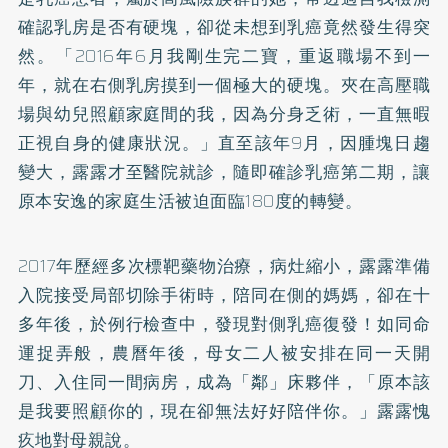
確認乳房是否有硬塊，卻從未想到乳癌竟然發生得突
然。「2016年6月我剛生完二寶，重返職場不到一
年，就在右側乳房摸到一個極大的硬塊。夾在高壓職
場與幼兒照顧家庭間的我，因為分身乏術，一直無暇
正視自身的健康狀況。」直至該年9月，因腫塊日趨
變大，露露才至醫院就診，隨即確診乳癌第二期，讓
原本安逸的家庭生活被迫面臨180度的轉變。
2017年歷經多次標靶藥物治療，病灶縮小，露露準備
入院接受局部切除手術時，陪同在側的媽媽，卻在十
多年後，於例行檢查中，發現對側乳癌復發！如同命
運捉弄般，農曆年後，母女二人被安排在同一天開
刀、入住同一間病房，成為「鄰」床夥伴，「原本該
是我要照顧你的，現在卻無法好好陪伴你。」露露愧
疚地對母親說。