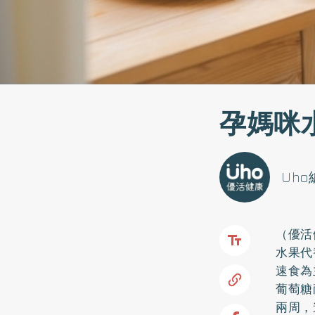
孕媽咪
Uh
（優活
水果代
速食為
葡萄糖
兩周，