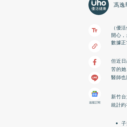
馮逸
（優活
開心，
數據正
但近日
苦的她
醫師也
新竹台
追蹤訂閱
統計約
子