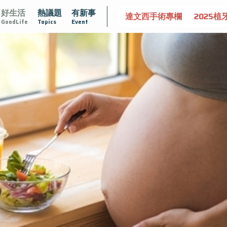
好生活
熱議題
有新事
守護骨骼健康
達文西手術專欄
2025植牙指南
漸凍不孤
GoodLife
Topics
Event