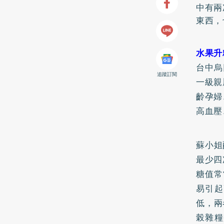
中有兩
東西，
水果升
台中烏
追蹤訂閱
一級親
齡孕婦
高血壓
蘇小姐
最少四
糖值常
易引起
低，兩
榖雜糧