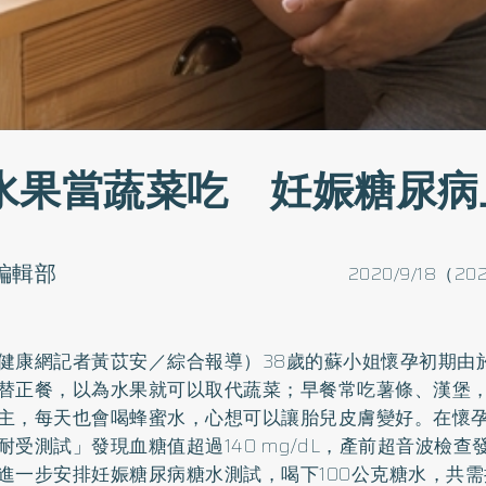
水果當蔬菜吃 妊娠糖尿病
o編輯部
2020/9/18（202
健康網記者黃苡安／綜合報導）38歲的蘇小姐懷孕初期由
替正餐，以為水果就可以取代蔬菜；早餐常吃薯條、漢堡
主，每天也會喝蜂蜜水，心想可以讓胎兒皮膚變好。在懷孕
耐受測試」發現血糖值超過140 mg/dL，產前超音波檢
進一步安排妊娠
糖尿病
糖水測試，喝下100公克糖水，共