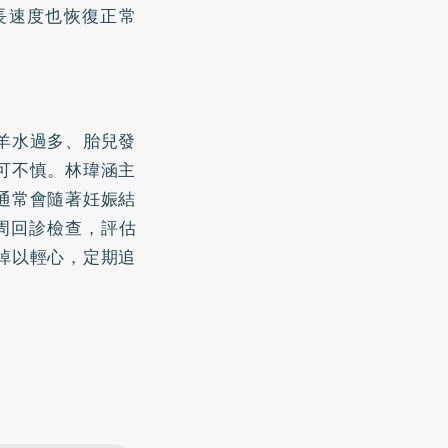
長速度也恢復正常
羊水過多、胎兒發
可不慎。林瑋涵主
通常會隨著妊娠結
周回診檢查，評估
掉以輕心，定期追