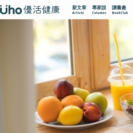
新文章
專家說
讀書趣
疫情保衛戰
再生醫學
愛的未來視
認識攝護腺肥大
Article
Columns
BookClub