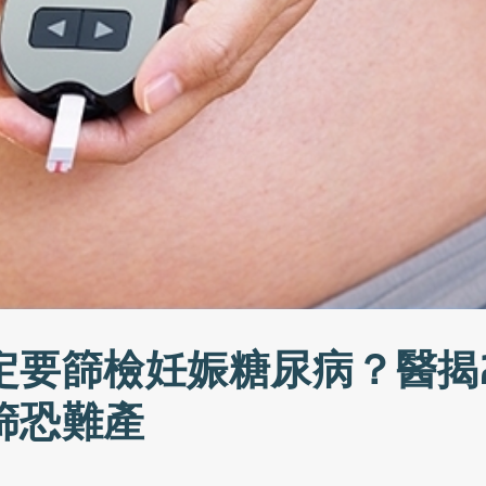
定要篩檢妊娠糖尿病？醫揭
篩恐難產