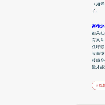
（如蜂
了。
產後定
如果妊
育異常
任呼籲
束而恢
後續發
蹤才能
妊