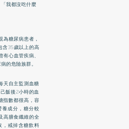
：「我都沒吃什麼
親為糖尿病患者，
含35歲以上的高
或曾有心血管疾病、
尿病的危險族群。
每天自主監測血糖
己飯後2小時的血
升糖指數都很高，容
營養成分，糖分較
及高
膳食纖維
的全
取，戒掉含糖飲料