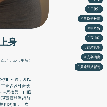
三伏貼
三伏貼
魚刺卡喉嚨
魚刺卡喉嚨
中耳炎
中耳炎
上身
高山症
高山症
酒精代謝
酒精代謝
安寧病房
安寧病房
2/3/15 3:45更新）
周邊靜脈營養
周邊靜脈營養
於孕吐不適，多以
，三餐多以外食或
24周接受「口服
查發現寶寶體重超前
需抽四次血，四次