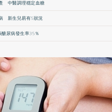
產 中醫調理穩定血糖
病 新生兒易有5狀況
娠醣尿病發生率35％