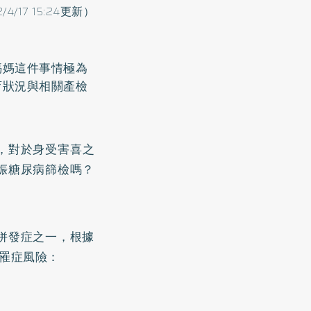
2/4/17 15:24更新）
媽媽這件事情極為
育狀況與相關產檢
，對於身受害喜之
娠糖尿病篩檢嗎？
併發症之一，根據
下罹症風險：