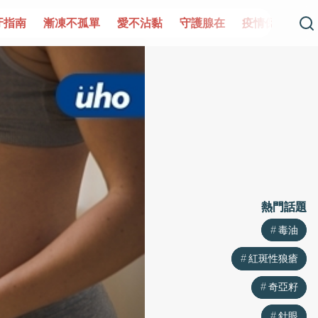
單
愛不沾黏
守護腺在
疫情保衛戰
再生醫學
愛的未
熱門話題
熱門話題
毒油
毒油
紅斑性狼瘡
紅斑性狼瘡
奇亞籽
奇亞籽
針眼
針眼