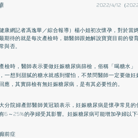
華
2022/4/12（202
健康網記者馮逸華／綜合報導）楊小姐初次懷孕，對於當
最期待的就是每次產檢時，聽醫師跟她解說寶寶目前的發
常與否。
產檢時，醫師表示要做妊娠
糖尿病
篩檢，俗稱「喝糖水」
，一想到甜膩的糖水就感到懼怕，不禁問醫師一定要做妊
回應，其實篩檢有無妊娠糖尿病，是有其必要性的。
大分院婦產部醫師黃冠穎表示，妊娠糖尿病是懷孕常見的
有6～25%的孕婦受其影響。妊娠糖尿病可能增加孕婦以
癲前症