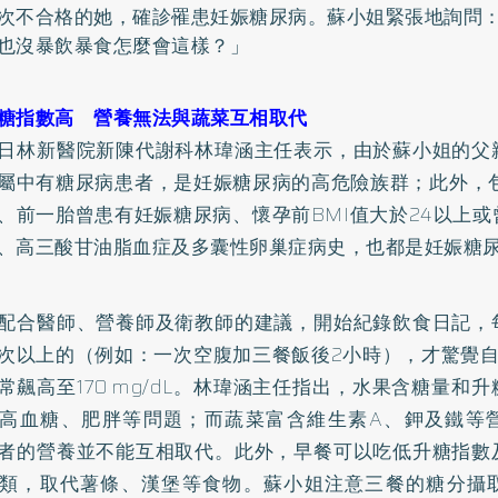
次不合格的她，確診罹患妊娠糖尿病。蘇小姐緊張地詢問
也沒暴飲暴食怎麼會這樣？」
糖指數高 營養無法與蔬菜互相取代
日林新醫院新陳代謝科林瑋涵主任表示，由於蘇小姐的父
屬中有糖尿病患者，是妊娠糖尿病的高危險族群；此外，包
、前一胎曾患有妊娠糖尿病、懷孕前BMI值大於24以上
、高三酸甘油脂血症及多囊性卵巢症病史，也都是妊娠糖
配合醫師、營養師及衛教師的建議，開始紀錄飲食日記，
次以上的（例如：一次空腹加三餐飯後2小時），才驚覺自
常飆高至170 mg/dL。林瑋涵主任指出，水果含糖量和
高血糖、
肥胖
等問題；而蔬菜富含維生素A、鉀及鐵等
者的營養並不能互相取代。此外，早餐可以吃低升糖指數
類，取代薯條、漢堡等食物。蘇小姐注意三餐的糖分攝