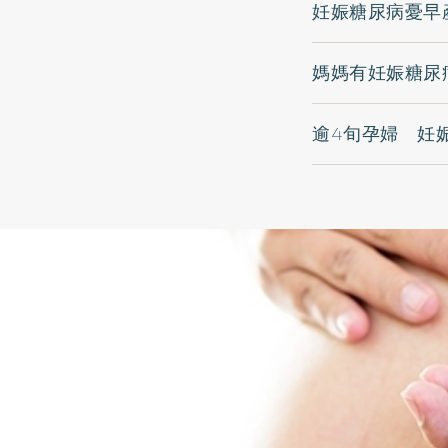
妊娠糖尿病憂早
媽媽有妊娠糖尿
逾4旬孕婦 妊