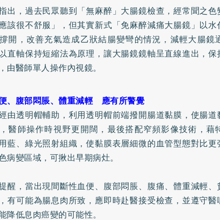
指出，過去民眾聽到「無麻醉」大腸鏡檢查，經常聞之色
應該很不舒服」，但其實新式「免麻醉減痛大腸鏡」以水
撐開，改善充氣造成乙狀結腸變彎的情況，減輕大腸鏡
以直軸保持短縮法為原理，讓大腸鏡鏡軸呈直線進出，保
，由醫師單人操作內視鏡。
便、腹部悶脹、體重減輕 應有所警覺
經由透明帽輔助，利用透明帽前端撥開腸道黏膜，使腸道
，醫師操作時視野更開闊，最後搭配窄頻影像技術，藉
用藍、綠光照射組織，使黏膜表層細微的血管型態對比更
色病變區域，可揪出早期病灶。
提醒，當出現間斷性血便、腹部悶脹、腹痛、體重減輕、
，有可能為腸息肉所致，應即時赴醫接受檢查，並遵守醫
能降低息肉癌變的可能性。