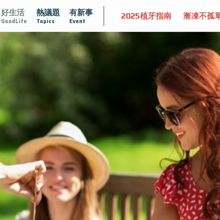
好生活
熱議題
有新事
達文西手術專欄
2025植牙指南
漸凍不孤單
愛不沾黏
GoodLife
Topics
Event