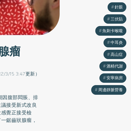
針眼
針眼
三伏貼
三伏貼
魚刺卡喉嚨
魚刺卡喉嚨
中耳炎
中耳炎
腺瘤
高山症
高山症
酒精代謝
酒精代謝
2/3/15 3:47更新）
安寧病房
安寧病房
周邊靜脈營養
周邊靜脈營養
期因腹部悶脹、排
建議接受新式改良
微感覺正接受檢
有一鋸齒狀腺瘤，