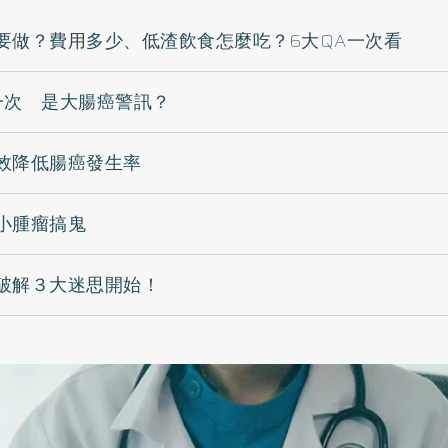
要做？費用多少、低渣飲食怎麼吃？6大QA一次看
一次 是大腸癌警訊？
效降低腸癌發生率
小腫瘤搞鬼
破解３大迷思開始！