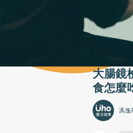
大腸鏡
食怎麼
馮逸