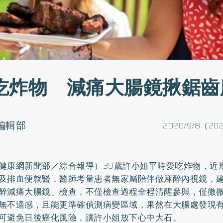
吃炸物 減痛大腸鏡揪鋸齒
o編輯部
2020/9/8（202
健康網新聞部／綜合報導）39歲許小姐平時愛吃炸物，近
及排血便就醫，醫師考量患者無家屬陪伴做麻醉內視鏡，
醉減痛大腸鏡」檢查，不僅檢查過程全程清醒參與，僅微
無不適感，且能更準確偵測病變區域，果然在大腸處發現
可避免日後癌化風險，讓許小姐放下心中大石。