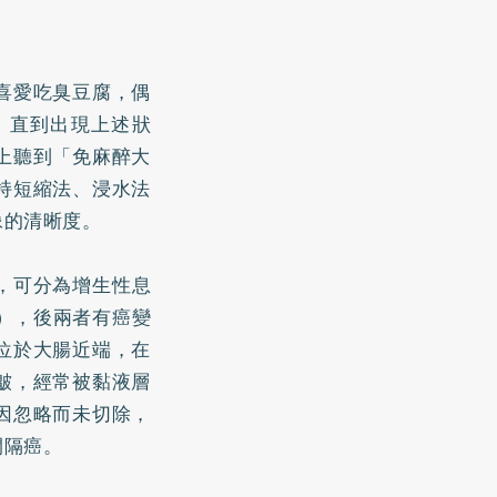
喜愛吃臭豆腐，偶
，直到出現上述狀
上聽到「免麻醉大
持短縮法、浸水法
像的清晰度。
，可分為增生性息
A），後兩者有癌變
位於大腸近端，在
皺，經常被黏液層
因忽略而未切除，
間隔癌。