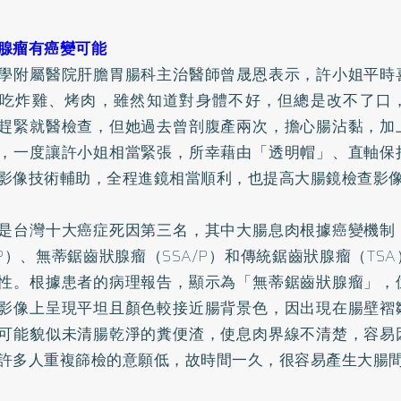
腺瘤有癌變可能
學附屬醫院肝膽胃腸科主治醫師曾晟恩表示，許小姐平時
吃炸雞、烤肉，雖然知道對身體不好，但總是改不了口
趕緊就醫檢查，但她過去曾剖腹產兩次，擔心腸沾黏，加
，一度讓許小姐相當緊張，所幸藉由「透明帽」、直軸保
影像技術輔助，全程進鏡相當順利，也提高大腸鏡檢查影
是台灣十大癌症死因第三名，其中大腸息肉根據癌變機制
P）、無蒂鋸齒狀腺瘤（SSA/P）和傳統鋸齒狀腺瘤（TS
性。根據患者的病理報告，顯示為「無蒂鋸齒狀腺瘤」，
影像上呈現平坦且顏色較接近腸背景色，因出現在腸壁褶
可能貌似未清腸乾淨的糞便渣，使息肉界線不清楚，容易
許多人重複篩檢的意願低，故時間一久，很容易產生大腸