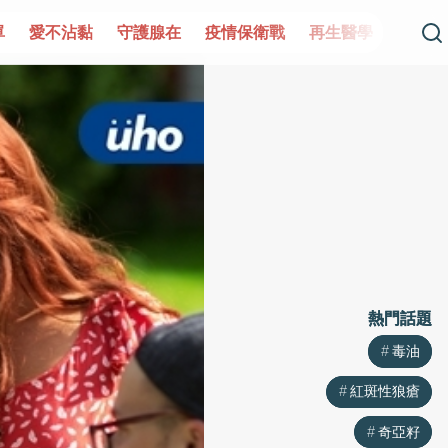
守護腺在
疫情保衛戰
再生醫學
愛的未來視
認識攝護
熱門話題
熱門話題
毒油
毒油
紅斑性狼瘡
紅斑性狼瘡
奇亞籽
奇亞籽