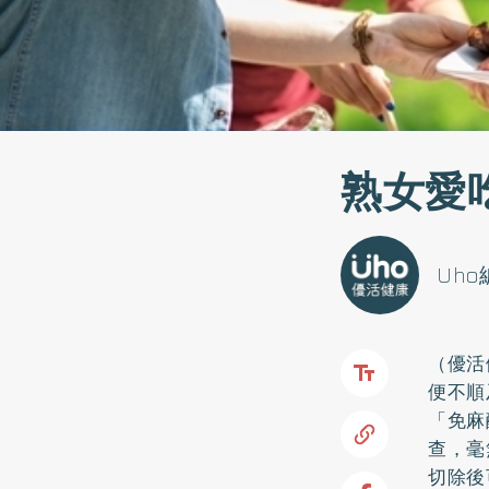
熟女愛
Uh
（優活
便不順
「免麻
查，毫
切除後