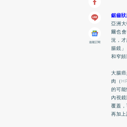
鋸齒狀
亞洲大
爾也會
況，才
追蹤訂閱
腸鏡」
和窄頻
大腸癌
肉（H
的可能
內視鏡
覆蓋，
再加上