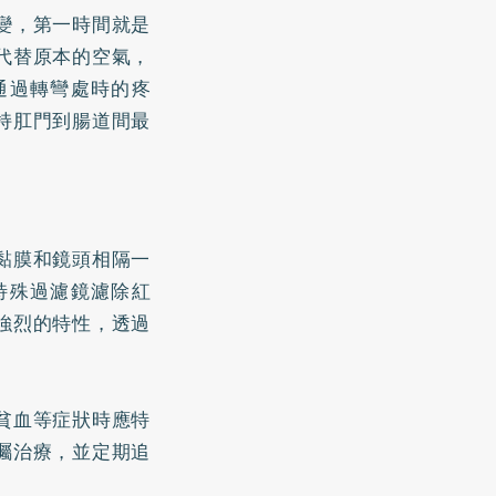
變，第一時間就是
代替原本的空氣，
通過轉彎處時的疼
持肛門到腸道間最
黏膜和鏡頭相隔一
特殊過濾鏡濾除紅
強烈的特性，透過
貧血等症狀時應特
囑治療，並定期追