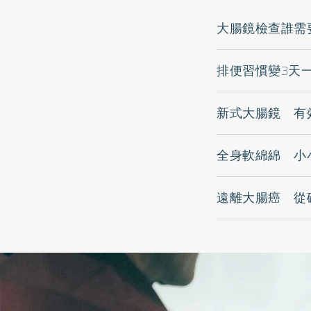
大腸鏡檢查誰需
排便習慣變3天
新式大腸鏡 有
全身軟綿綿 小
遠離大腸癌 從