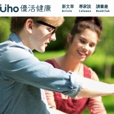
新文章
專家說
讀書趣
再生醫學
愛的未來視
認識攝護腺肥大
守護骨骼健康
Article
Columns
BookClub