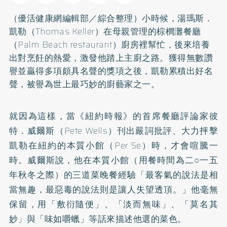
（優活健康網編輯部／綜合整理）小時候，湯瑪斯．
凱勒（Thomas Keller）在母親管理的棕櫚灘餐廳
（Palm Beach restaurant）廚房裡幫忙，後來培養
出對烹飪的熱愛，激發他踏上主廚之路。獲得無數讚
譽並贏得多項頗具名聲的獎項之後，凱勒累積出好名
聲，被譽為世上最巧妙的廚藝家之一。
就因為這樣，當《紐約時報》的首席餐廳評論家彼
特．威爾斯（Pete Wells）刊出嚴詞批評、大力抨擊
凱勒在紐約的本質小館（Per Se）時，才會喧騰一
時。威爾斯說，他在本質小館（用餐時間為二○一五
年秋冬之際）的三道菜晚餐經驗「最客氣的說法是相
當無趣，最惡毒的說法則是讓人失望透頂。」他毫無
保留，用「敷衍隨便」、「淡而無味」、「莫名其
妙」與「味如嚼蠟」等話來描述他選的菜色。