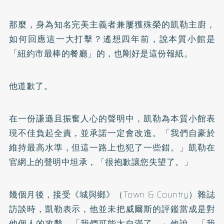
那麼，身為知名完美主義者兼屢獲殊榮的凱勒主廚，
如何回應這一大打擊？遙想四年前，說本質小館是
「紐約市最棒的餐廳」的，也剛好是這份報紙。
他道歉了。
在一份謙遜且振奮人心的聲明中，凱勒為本質小館表
現不佳負起全責，並承諾一定會改進。「我們自豪於
維持最高水準，但這一路上也犯了一些錯。」凱勒在
官網上的聲明中坦承，「很抱歉讓您失望了。」
幾個月後，接受《城與鄉》（Town & Country）雜誌
訪談時，凱勒表示，他並未把威爾斯的評鑑當成是對
他個人的攻擊。「我們可能太自滿了。」他說，「我