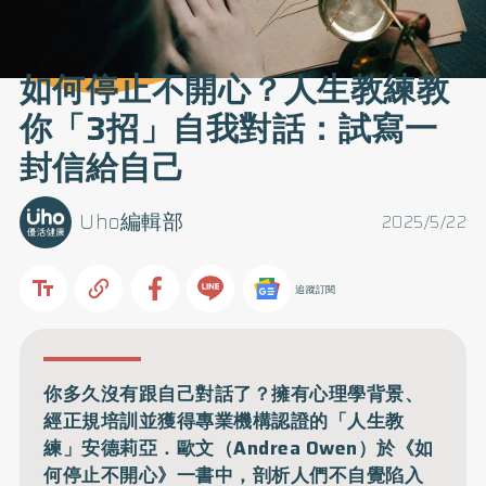
如何停止不開心？人生教練教
你「3招」自我對話：試寫一
封信給自己
Uho編輯部
2025/5/22
追蹤訂閱
你多久沒有跟自己對話了？擁有心理學背景、
經正規培訓並獲得專業機構認證的「人生教
練」安德莉亞．歐文（Andrea Owen）於《如
何停止不開心》一書中，剖析人們不自覺陷入