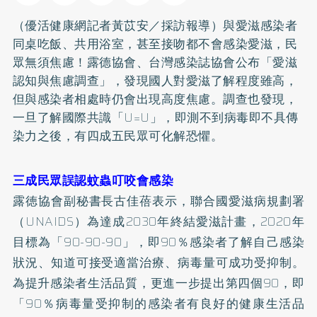
（優活健康網記者黃苡安／採訪報導）與愛滋感染者
同桌吃飯、共用浴室，甚至接吻都不會感染愛滋，民
眾無須焦慮！露德協會、台灣感染誌協會公布「愛滋
認知與焦慮調查」，發現國人對愛滋了解程度雖高，
但與感染者相處時仍會出現高度焦慮。調查也發現，
一旦了解國際共識「U=U」，即測不到病毒即不具傳
染力之後，有四成五民眾可化解恐懼。
三成民眾誤認蚊蟲叮咬會感染
露徳協會副秘書長古佳蓓表示，聯合國愛滋病規劃署
（UNAIDS）為達成2030年終結愛滋計畫，2020年
目標為「90-90-90」，即90％感染者了解自己感染
狀況、知道可接受適當治療、病毒量可成功受抑制。
為提升感染者生活品質，更進一步提出第四個90，即
「90％病毒量受抑制的感染者有良好的健康生活品