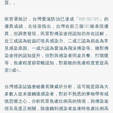
質」。
疾管署統計，台灣愛滋防治已達成「88-92-95」的
優異成績，古佳蓓指出，台灣在前三個90雖表現優
異，但調查發現，民眾對傳染途徑認知仍存在誤解，
近三成認為蚊蟲叮咬具感染力、二成三認為捐血為常
見感染原因、一成六認為愛滋為飛沫傳染等。雖對傳
染途徑的認知提升，但對與感染者同桌共餐、打噴嚏
等，焦慮程度卻背離認知，對親吻的焦慮程度更提高
至8成4。
台灣感染誌協會秘書長陳威圻分析，這可能是因為大
多數人從未接觸過感染者，對於不熟悉的事物帶有戒
慎恐懼之心，分析民眾焦慮比例高的情境，與傳染途
徑呈高度正相關，除接觸到感染者血液時焦慮比例高