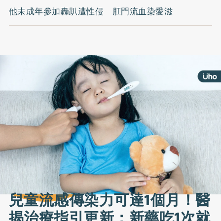
他未成年參加轟趴遭性侵 肛門流血染愛滋
兒童流感傳染力可達1個月！醫
揭治療指引更新：新藥吃1次就