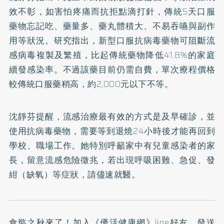
效不彰，如害怕疼痛而抗拒點滴打針，傳統5天口服
藥物忘記吃、藥量多、藥丸體積大、不易吞嚥與副作
用等狀況。研究指出，新型口服抗病毒藥物可阻斷流
感病毒複製及繁殖，比起傳統藥物降低41.8%的家庭
續發感染率。不過該藥目前仍需自費，單次療程價格
較傳統口服藥稍高，約2,000元以下不等。
沈靜芬提醒，流感治療最有效的方式是及早確診，並
使用抗病毒藥物，需要等到退燒24小時後才能再回到
學校、職場工作。她特別呼籲家中有兒童感染者的家
長，留意流感危險徵兆，若出現呼吸困難、急促、發
紺（缺氧）等症狀，請儘速就醫。
食慾之秋來了！加入
《優活健康網》line好友
，發送