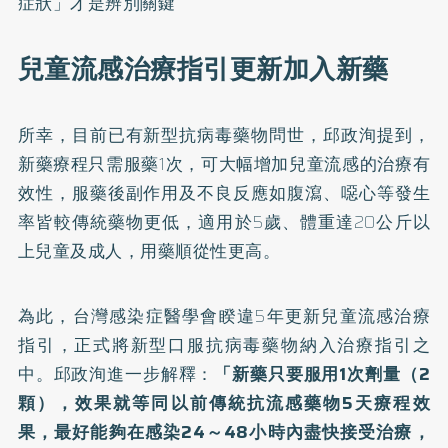
症狀」才是辨別關鍵
兒童流感治療指引更新加入新藥
所幸，目前已有新型抗病毒藥物問世，邱政洵提到，
新藥療程只需服藥1次，可大幅增加兒童流感的治療有
效性，服藥後副作用及不良反應如腹瀉、噁心等發生
率皆較傳統藥物更低，適用於5歲、體重達20公斤以
上兒童及成人，用藥順從性更高。
為此，台灣感染症醫學會睽違5年更新兒童流感治療
指引，正式將新型口服抗病毒藥物納入治療指引之
中。邱政洵進一步解釋：
「新藥只要服用1次劑量（2
顆），效果就等同以前傳統抗流感藥物5天療程效
果，最好能夠在感染24～48小時內盡快接受治療，