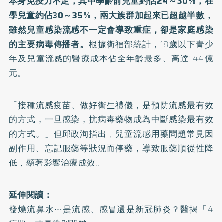
本身免疫力不足，其中學齡前兒童約佔24～30%，在
學兒童約佔30～35%，兩大族群加起來已超越半數，
雖然兒童感染流感不一定會導致重症，卻是家庭感染
的主要病毒傳播者。
根據衛福部統計，18歲以下青少
年及兒童流感的醫療成本佔全年齡最多、高達144億
元。
「接種
流感疫苗
、做好衛生禮儀，是預防流感最有效
的方式，一旦感染，抗病毒藥物成為中斷感染最有效
的方式。」但邱政洵指出，兒童流感用藥問題常見因
副作用、忘記服藥等狀況而停藥，導致服藥順從性降
低，顯著影響治療成效。
延伸閱讀：
發燒流鼻水⋯是流感、感冒還是新冠肺炎？醫揭「4