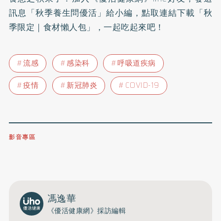
訊息「秋季養生問優活」給小編，點取連結下載「秋
季限定｜食材懶人包」，一起吃起來吧！
流感
感染科
呼吸道疾病
疫情
新冠肺炎
COVID-19
影音專區
0809-091-257
立即撥打服務專線
開啟聲音
馮逸華
《優活健康網》採訪編輯