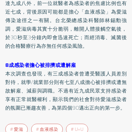
達九成八外，前一位就醫者為感染者的焦慮比例也有
近七成，背後原因可能都是擔心「血液感染」為愛滋
傳染途徑之一有關。台北榮總感染科醫師林錫勳強
調，愛滋病毒其實十分脆弱，離開人體接觸空氣後，
於30秒至3分鐘內即會迅速死亡；而經消毒、滅菌後
的合格醫療行為亦無任何感染風險。
8成感染者擔心被排擠或遭解雇
本次調查也發現，有三成感染者曾遭受醫護人員差別
對待，就學/就業部分則有七至八成擔心被排擠或遭無
故解雇、減薪與調職。不過有近九成民眾支持感染者
享有正常就醫權利，顯示我們的社會對待愛滋感染者
的氛圍已漸趨友善，為第四個90邁出正向的第一步。
愛滋
血液感染
U=U