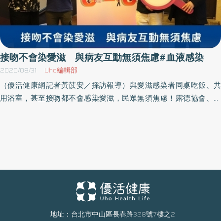
接吻不會染愛滋 與病友互動無須焦慮#血液感染
2020/08/31
Uho編輯部
（優活健康網記者黃苡安／採訪報導）與愛滋感染者同桌吃飯、共
用浴室，甚至接吻都不會感染愛滋，民眾無須焦慮！露德協會、台
灣感染誌協會公布「愛滋認知與焦慮調查」，發現國人對愛滋了解
程度雖高，但與感染者相處時仍會出現高度焦慮。調查也發現，一
旦了解國際共識「U=U」，即測不到病毒即不具傳染力之後，有四成
五民眾可化解恐懼。三成民眾誤認蚊蟲叮咬會感染露徳協會副秘書
長古佳蓓表示，聯合國愛滋病規劃署（UNAIDS）為達成2030年終
結愛滋計畫，2020年目標為「90-90-90」，即90％感染者了解自
己感染狀況、知道可接受適當治療、病毒量可成功受抑制。為提升
感染者生活品質，更進一步提出第四個90，即「90％病毒量受抑制
的感染者有良好的健康生活品質」。疾管署統計，台灣愛滋防治已
地址：台北市中山區長春路328號7樓之2