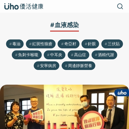
#血液感染
毒油
紅斑性狼瘡
奇亞籽
針眼
三伏貼
魚刺卡喉嚨
中耳炎
高山症
酒精代謝
安寧病房
周邊靜脈營養