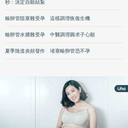
秒：決定自願結紮
輸卵管阻塞難受孕 這樣調理恢復生機
輸卵管水腫難受孕 中醫調理圓求子心願
夏季陰道炎頻發作 堵塞輸卵管恐不孕