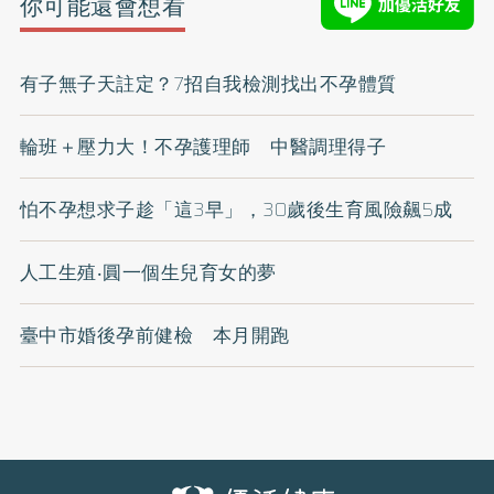
你可能還會想看
有子無子天註定？7招自我檢測找出不孕體質
輪班＋壓力大！不孕護理師 中醫調理得子
怕不孕想求子趁「這3早」，30歲後生育風險飆5成
人工生殖‧圓一個生兒育女的夢
臺中市婚後孕前健檢 本月開跑