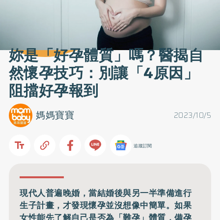
妳是「好孕體質」嗎？醫揭自
然懷孕技巧：別讓「4原因」
阻擋好孕報到
媽媽寶寶
2023/10/5
追蹤訂閱
現代人普遍晚婚，當結婚後與另一半準備進行
生子計畫，才發現懷孕並沒想像中簡單。如果
女性能先了解自己是否為「難孕」體質，備孕