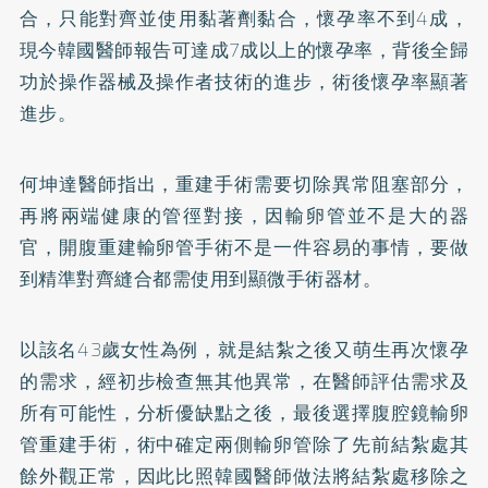
合，只能對齊並使用黏著劑黏合，懷孕率不到4成，
現今韓國醫師報告可達成7成以上的懷孕率，背後全歸
功於操作器械及操作者技術的進步，術後懷孕率顯著
進步。
何坤達醫師指出，重建手術需要切除異常阻塞部分，
再將兩端健康的管徑對接，因輸卵管並不是大的器
官，開腹重建輸卵管手術不是一件容易的事情，要做
到精準對齊縫合都需使用到顯微手術器材。
以該名43歲女性為例，就是結紮之後又萌生再次懷孕
的需求，經初步檢查無其他異常，在醫師評估需求及
所有可能性，分析優缺點之後，最後選擇腹腔鏡輸卵
管重建手術，術中確定兩側輸卵管除了先前結紮處其
餘外觀正常，因此比照韓國醫師做法將結紮處移除之