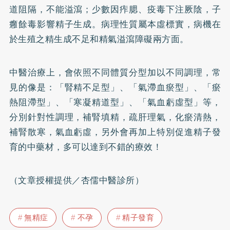
道阻隔，不能溢瀉；少數因痄腮、疫毒下注厥陰，子
癰餘毒影響精子生成。病理性質屬本虛標實，病機在
於生殖之精生成不足和精氣溢瀉障礙兩方面。
中醫治療上，會依照不同體質分型加以不同調理，常
見的像是：「腎精不足型」、「氣滯血瘀型」、「瘀
熱阻滯型」、「寒凝精道型」、「氣血虧虛型」等，
分別針對性調理，補腎填精，疏肝理氣，化瘀清熱，
補腎散寒，氣血虧虛，另外會再加上特別促進精子發
育的中藥材，多可以達到不錯的療效！
（文章授權提供／杏儒中醫診所）
無精症
不孕
精子發育