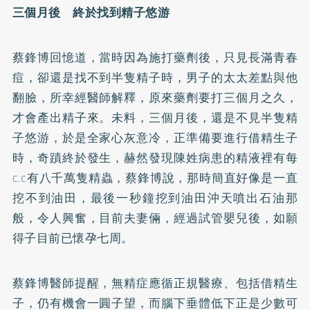
三個月後 終於找到精子悠游
蔡鋒博回憶道，當時因為施打藥劑後，只見長滿青春
痘，卻還是找不到半隻精子時，男子的太太差點與他
翻臉，所幸經醫師解釋，原來藥劑要打三個月之久，
才會產出精子來。未料，三個月後，還是不見半隻精
子悠游，於是全家心灰意冷，正準備要進行借精生子
時，奇蹟終於發生，赫然發現陳姓病患的精液裡有每
c.c有八千萬隻精蟲，蔡鋒博說，那時簡直好像是一直
挖不到油田，最後一秒鐘挖到油田沖天噴出石油那
般，令人興奮，目前夫妻倆，經過試管嬰兒後，如願
得子目前已懷孕七周。
蔡鋒博醫師提醒，無精症應循正規醫療、包括借精生
子，仍有機會一圓子望，而腦下垂體低下正是少數可