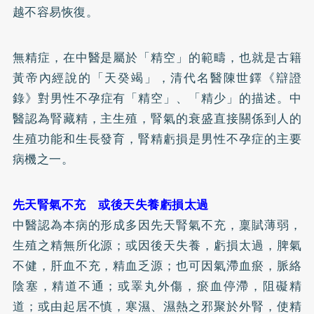
越不容易恢復。
無精症，在中醫是屬於「精空」的範疇，也就是古籍
黃帝內經說的「天癸竭」，清代名醫陳世鐸《辯證
錄》對男性
不孕症
有「精空」、「精少」的描述。中
醫認為腎藏精，主生殖，腎氣的衰盛直接關係到人的
生殖功能和生長發育，腎精虧損是男性不孕症的主要
病機之一。
先天腎氣不充 或後天失養虧損太過
中醫認為本病的形成多因先天腎氣不充，稟賦薄弱，
生殖之精無所化源；或因後天失養，虧損太過，脾氣
不健，肝血不充，精血乏源；也可因氣滯血瘀，脈絡
陰塞，精道不通；或睪丸外傷，瘀血停滯，阻礙精
道；或由起居不慎，寒濕、濕熱之邪聚於外腎，使精