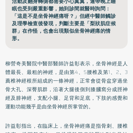
活動及翻身轉側都需要小心翼翼，連帶晚上睡
眠也受到嚴重影響，她到診間就醫時詢問：
「這是不是坐骨神經痛呀？」但經中醫師觸診
及理學檢查後發現，判斷主要是「梨狀肌症候
群」在作怪，也會出現類似坐骨神經痛的情
形。
柳營奇美醫院中醫部醫師許益彰表示，坐骨神經是人
體最長、最粗的神經，是由第4、5腰椎及第1、2、3
薦椎神經根所組成的一條神經，正常會從骨盆穿過坐
骨大孔、深臀肌群，沿著大腿後側到膝膕窩分成脛神
經及腓神經，支配小腿、足背和足底，下肢的感覺和
運動功能幾乎是由坐骨神經所掌管的。
許益彰指出，在臨床上，坐骨神經痛是指骨刺、腰椎