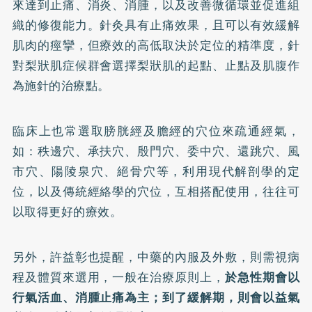
來達到止痛、消炎、消腫，以及改善微循環並促進組
織的修復能力。針灸具有止痛效果，且可以有效緩解
肌肉的痙攣，但療效的高低取決於定位的精準度，針
對梨狀肌症候群會選擇梨狀肌的起點、止點及肌腹作
為施針的治療點。
臨床上也常選取膀胱經及膽經的穴位來疏通經氣，
如：秩邊穴、承扶穴、殷門穴、委中穴、還跳穴、風
市穴、陽陵泉穴、絕骨穴等，利用現代解剖學的定
位，以及傳統經絡學的穴位，互相搭配使用，往往可
以取得更好的療效。
另外，許益彰也提醒，中藥的內服及外敷，則需視病
程及體質來選用，一般在治療原則上，
於急性期會以
行氣活血、消腫止痛為主；到了緩解期，則會以益氣