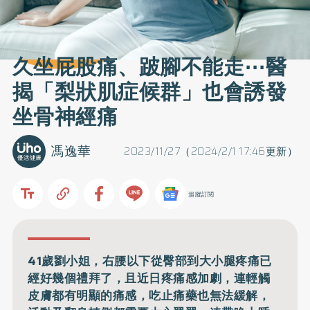
久坐屁股痛、跛腳不能走⋯醫
揭「梨狀肌症候群」也會誘發
坐骨神經痛
馮逸華
2023/11/27（2024/2/1 17:46更新）
追蹤訂閱
41歲劉小姐，右腰以下從臀部到大小腿疼痛已
經好幾個禮拜了，且近日疼痛感加劇，連輕觸
皮膚都有明顯的痛感，吃止痛藥也無法緩解，