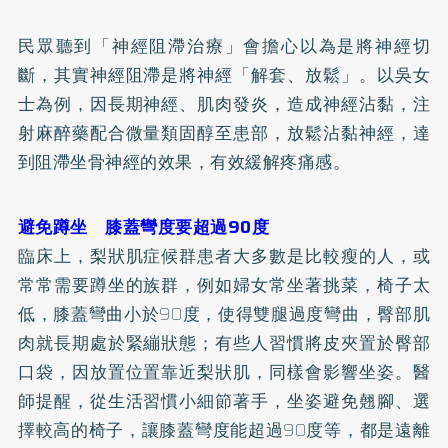
民眾聽到「神經阻滯治療」會擔心以為是將神經切
斷，其實神經阻滯是將神經「解套、放鬆」。以吳女
士為例，因長期神經、肌肉發炎，造成神經沾黏，注
射麻醉藥配合微量類固醇至患部，放鬆沾黏神經，達
到阻滯坐骨神經的效果，有效緩解疼痛感。
避免蹲坐 膝蓋彎度要超過90度
臨床上，梨狀肌症候群患者大多數是比較瘦的人，或
常常需要蹲坐的族群，例如婦女常坐著挑菜，椅子太
低，膝蓋彎曲小於90度，使得雙腿過度彎曲，臀部肌
肉就長期處於緊繃狀態；有些人習慣將皮夾置於臀部
口袋，因放置位置靠近梨狀肌，同樣會影響坐姿。醫
師提醒，從生活習慣小細節著手，坐姿避免翹腳、選
擇較高的椅子，讓膝蓋彎度能超過90度等，都是遠離