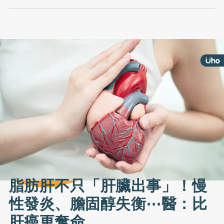
脂肪肝不只「肝臟出事」！慢
性發炎、膽固醇失衡⋯醫：比
肝癌更奪命