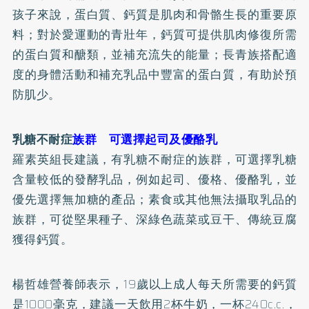
孩子來說，蛋白質、鈣質是肌肉和骨骼生長的重要原
料；對於愛運動的青壯年，鈣質可提供肌肉修復所需
的蛋白質和醣類，並補充流失的能量；長青族搭配適
度的身體活動和補充乳品中豐富的蛋白質，有助於預
防肌少。
乳糖不耐症
族群 可選擇起司及優酪乳
羅素英組長建議，有乳糖不耐症的族群，可選擇乳糖
含量較低的發酵乳品，例如起司、優格、優酪乳，並
優先選擇無加糖的產品；素食或其他無法攝取乳品的
族群，可從堅果種子、深綠色蔬菜或豆干、傳統豆腐
獲得鈣質。
楊哲雄營養師表示，19歲以上成人每天所需要的鈣質
是1000毫克，建議一天飲用2杯牛奶，一杯240c.c.，