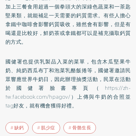
加上三餐食用超過一個拳頭大的深綠色蔬菜和一茶匙
堅果類，就能補足一天需要的鈣質需求。有些人擔心
拿鐵中咖啡會影響鈣質吸收，雖然會有影響，但是有
喝還是比較好，鮮奶茶或拿鐵都可以是補充攝取鈣質
的方式。
國健署也提供乳製品入菜的菜單，包含木瓜堅果牛
奶、純奶西瓜布丁和泡菜乳酪飯捲等，國健署邀請民
眾響應世界牛奶日，因此辦理抽獎活動，民眾在活動
於國健署臉書專頁（https://zh-
tw.facebook.com/hpagov/）上傳與牛奶的合照並
tag好友，就有機會獲得好禮。
缺鈣
肌少症
骨骼生長