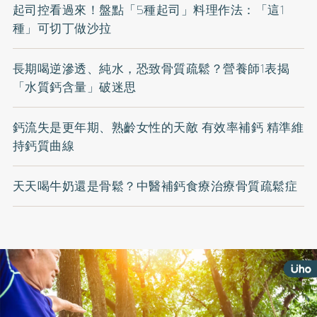
起司控看過來！盤點「5種起司」料理作法：「這1
種」可切丁做沙拉
長期喝逆滲透、純水，恐致骨質疏鬆？營養師1表揭
「水質鈣含量」破迷思
鈣流失是更年期、熟齡女性的天敵 有效率補鈣 精準維
持鈣質曲線
天天喝牛奶還是骨鬆？中醫補鈣食療治療骨質疏鬆症