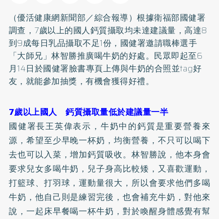
（優活健康網新聞部／綜合報導）根據衛福部國健署
調查，7歲以上的國人
鈣
質攝取均未達建議量，高達8
到9成每日乳品攝取不足1份，國健署邀請職棒選手
「大師兄」林智勝推廣喝牛奶的好處。民眾即起至6
月14日於國健署臉書專頁上傳與牛奶的合照並tag好
友，就能參加抽獎，有機會獲得好禮。
7歲以上國人 鈣質攝取量低於建議量一半
國健署長王英偉表示，牛奶中的鈣質是重要營養來
源，希望至少早晚一杯奶，均衡營養，不只可以喝下
去也可以入菜，增加鈣質吸收。林智勝說，他本身會
要求兒女多喝牛奶，兒子身高比較矮，又喜歡運動，
打籃球、打羽球，運動量很大，所以會要求他們多喝
牛奶，他自己則是練習完後，也會補充牛奶，對他來
說，一起床早餐喝一杯牛奶，對於喚醒身體感覺有幫