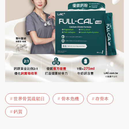
世界骨質疏鬆日
骨本危機
存骨本
鈣質