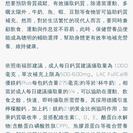
想要預防骨質疏鬆、有效攝取鈣質，除適當運動、多
曬太陽外，牛奶、魚、蝦、豆類等食物皆可協助鈣質
補充。然而，對於生活繁忙的現代人而言，要同時兼
顧飲食、運動與作息並不容易，此時，保健營養品便
能成為聰明的輔助選擇，幫助身體更有效率地補充營
養、維持健康。
依照衛福部建議，成人每日鈣質建議攝取量為 1,000
毫克，單次補充上限為500-600mg。LAC FullCal®
優鎂鈣Plus每包鈣含量275毫克(約等於1杯牛奶) ，相
當於成人每日建議攝取量的1/4，可以協助在運動、飲
食之餘，快速、即時攝取所需營養。其採用德國引進
檸檬酸鈣，加上鈣：鎂約2:1的黃金比例協同作用，加
乘鈣質吸收率，並搭配維生素C、D、E、酪蛋白水解
物(含酪蛋白磷酸胜肽CPP)、魚膠原蛋白等複合營養