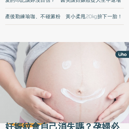
產後勤練瑜珈、不碰澱粉 黃小柔甩20kg拚下一胎！
妊娠紋會自己消失嗎？孕婦必