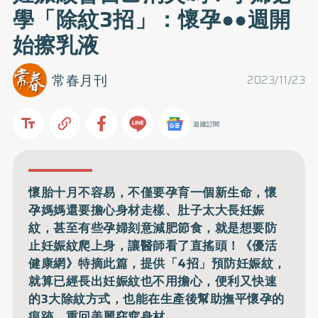
學「除紋3招」：懷孕●●週開
始擦乳液
常春月刊
2023/11/23
追蹤訂閱
懷胎十月不容易，不僅要孕育一個新生命，懷
孕媽媽還要擔心身材走樣、肚子太大長妊娠
紋，甚至有些孕婦刻意減肥節食，就是想要防
止妊娠紋爬上身，讓醫師看了直搖頭！《優活
健康網》特摘此篇，提供「4招」預防妊娠紋，
就算已經長出妊娠紋也不用擔心，便利又快速
的3大除紋方式，也能在生產後幫助撫平懷孕的
痕跡，重回美麗窈窕身材。