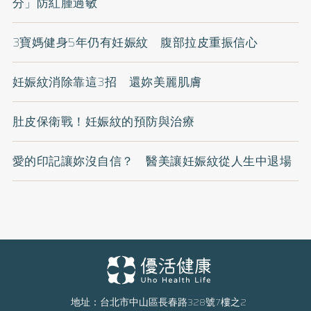
分」防紅腫過敏
3寶媽健身5年仍有妊娠紋 腹部拉皮重振信心
妊娠紋消除靠這3招 還妳美麗肌膚
肚皮保衛戰！妊娠紋的預防與治療
愛的印記讓妳沒自信？ 醫美讓妊娠紋從人生中退場
地址：台北市中山區長春路328號7樓之2