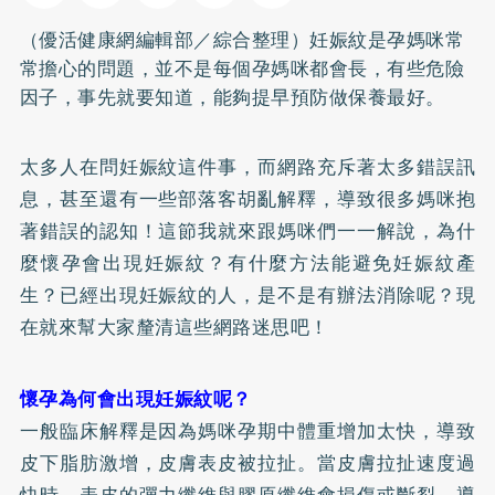
（優活健康網編輯部／綜合整理）妊娠紋是孕媽咪常
常擔心的問題，並不是每個孕媽咪都會長，有些危險
因子，事先就要知道，能夠提早預防做保養最好。
太多人在問妊娠紋這件事，而網路充斥著太多錯誤訊
息，甚至還有一些部落客胡亂解釋，導致很多媽咪抱
著錯誤的認知！這節我就來跟媽咪們一一解說，為什
麼懷孕會出現妊娠紋？有什麼方法能避免妊娠紋產
生？已經出現妊娠紋的人，是不是有辦法消除呢？現
在就來幫大家釐清這些網路迷思吧！
懷孕為何會出現妊娠紋呢？
一般臨床解釋是因為媽咪孕期中體重增加太快，導致
皮下脂肪激增，皮膚表皮被拉扯。當皮膚拉扯速度過
快時，表皮的彈力纖維與膠原纖維會損傷或斷裂，導