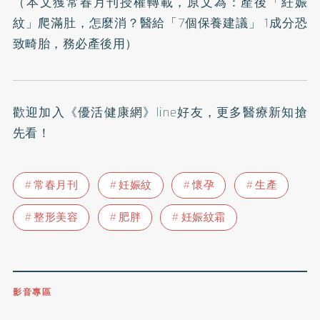
（本文獲常春月刊授權轉載，原文為：
產後「紝娠
紋」爬滿肚，怎麼消？醫給「7個保養建議」 1成分恐
致畸胎，務必產後用
）
歡迎加入
《優活健康網》line好友
，更多醫療新知搶
先看！
常春月刊
妊娠紋
懷孕
生產
整形美容
肥胖
妊娠紋霜
影音專區
0809-091-257
立即撥打服務專線