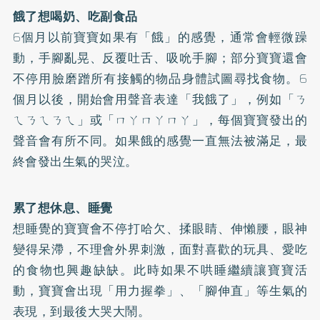
餓了想喝奶、吃
副食品
6個月以前寶寶如果有「餓」的感覺，通常會輕微躁
動，手腳亂晃、反覆吐舌、吸吮手腳；部分寶寶還會
不停用臉磨蹭所有接觸的物品身體試圖尋找食物。6
個月以後，開始會用聲音表達「我餓了」，例如「ㄋ
ㄟㄋㄟㄋㄟ」或「ㄇㄚㄇㄚㄇㄚ」，每個寶寶發出的
聲音會有所不同。如果餓的感覺一直無法被滿足，最
終會發出生氣的哭泣。
累了想休息、睡覺
想睡覺的寶寶會不停打哈欠、揉眼睛、伸懶腰，眼神
變得呆滯，不理會外界刺激，面對喜歡的玩具、愛吃
的食物也興趣缺缺。此時如果不哄睡繼續讓寶寶活
動，寶寶會出現「用力握拳」、「腳伸直」等生氣的
表現，到最後大哭大鬧。