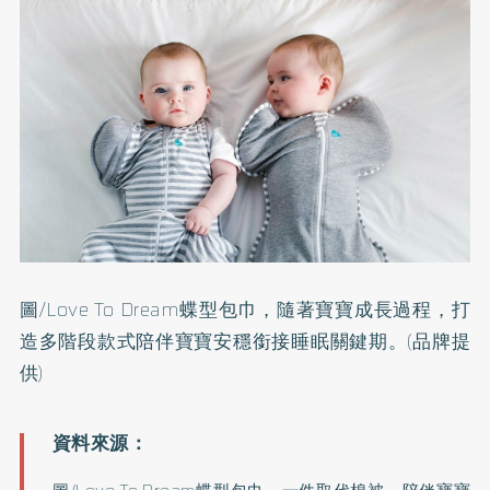
圖/Love To Dream蝶型包巾，隨著寶寶成長過程，打
造多階段款式陪伴寶寶安穩銜接睡眠關鍵期。(品牌提
供)