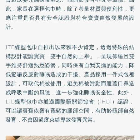
此，家長在選擇包巾時，除了考量材質與便利性，更
應注重是否具有安全認證與符合寶寶自然發展的設
計。
LTD蝶型包巾自推出以來獲不少肯定，透過特殊的結
構設計能讓寶寶「雙手自然向上舉」，呈現仰睡且雙
手維持舒適熟悉姿勢，同時保有自我安撫的能力，降
低驚嚇反應對睡眠造成的干擾。產品採用一件式包覆
設計，可取代棉被使用，避免棉被滑動而遮蓋口鼻造
成呼吸中斷的風險，進一步強化睡眠安全性。此外，
LTD蝶型包巾亦通過國際髖關節協會（IHDI）認證，
可以讓寶寶依舊有寬鬆的腿部空間，有助於髖部自然
發育，不會因過度束縛導致發育異常。