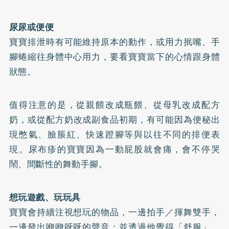
尿尿或便便
寶寶排泄時有可能維持原本的動作，或用力抿嘴、手
腳蜷縮往身體中心用力，要看寶寶當下的心情跟身體
狀態。
值得注意的是，從親餵改成瓶餵、從母乳改成
配方
奶
，或從配方奶改成副食品初期，有可能因為便秘出
現憋氣、臉脹紅、快速蹬腳等與以往不同的排便表
現。
尿布疹
的寶寶因為一動屁股就會痛，會不停哭
鬧、間斷性的舞動手腳。
想玩遊戲、玩玩具
寶寶會持續注視想玩的物品，一邊拍手／揮舞雙手，
一邊發出咿咿呀呀的聲音；並透過他覺得「舒服」、