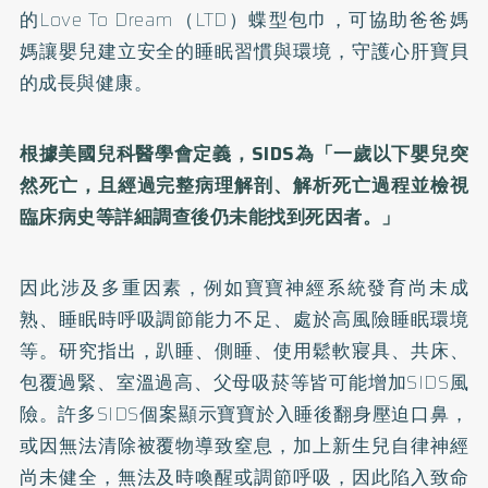
的Love To Dream（LTD）蝶型包巾，可協助爸爸媽
媽讓嬰兒建立安全的睡眠習慣與環境，守護心肝寶貝
的成長與健康。
根據美國兒科醫學會定義，SIDS為「一歲以下嬰兒突
然死亡，且經過完整病理解剖、解析死亡過程並檢視
臨床病史等詳細調查後仍未能找到死因者。」
因此涉及多重因素，例如寶寶神經系統發育尚未成
熟、睡眠時呼吸調節能力不足、處於高風險睡眠環境
等。研究指出，趴睡、側睡、使用鬆軟寢具、共床、
包覆過緊、室溫過高、父母吸菸等皆可能增加SIDS風
險。許多SIDS個案顯示寶寶於入睡後翻身壓迫口鼻，
或因無法清除被覆物導致窒息，加上新生兒自律神經
尚未健全，無法及時喚醒或調節呼吸，因此陷入致命