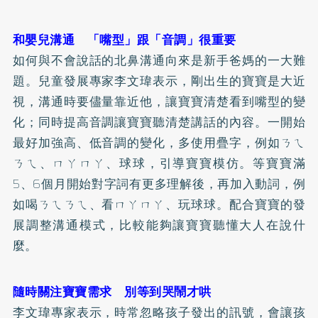
和嬰兒溝通 「嘴型」跟「音調」很重要
如何與不會說話的北鼻溝通向來是新手爸媽的一大難
題。兒童發展專家李文瑋表示，剛出生的寶寶是大近
視，溝通時要儘量靠近他，讓寶寶清楚看到嘴型的變
化；同時提高音調讓寶寶聽清楚講話的內容。一開始
最好加強高、低音調的變化，多使用疊字，例如ㄋㄟ
ㄋㄟ、ㄇㄚㄇㄚ、球球，引導寶寶模仿。等寶寶滿
5、6個月開始對字詞有更多理解後，再加入動詞，例
如喝ㄋㄟㄋㄟ、看ㄇㄚㄇㄚ、玩球球。配合寶寶的發
展調整溝通模式，比較能夠讓寶寶聽懂大人在說什
麼。
隨時關注寶寶需求 別等到哭鬧才哄
李文瑋專家表示，時常忽略孩子發出的訊號，會讓孩