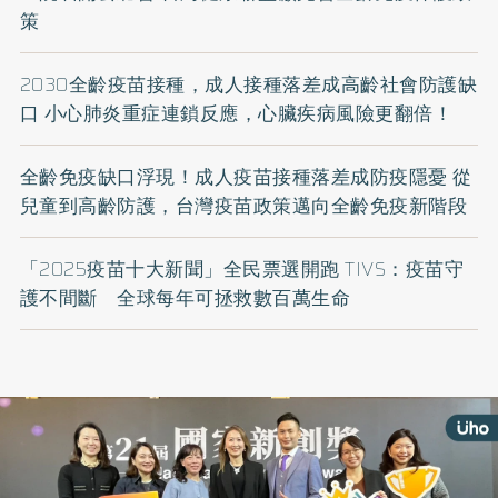
策
2030全齡疫苗接種，成人接種落差成高齡社會防護缺
口 小心肺炎重症連鎖反應，心臟疾病風險更翻倍！
全齡免疫缺口浮現！成人疫苗接種落差成防疫隱憂 從
兒童到高齡防護，台灣疫苗政策邁向全齡免疫新階段
「2025疫苗十大新聞」全民票選開跑 TIVS：疫苗守
護不間斷 全球每年可拯救數百萬生命