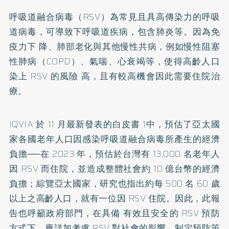
呼吸道融合病毒（RSV）為常見且具高傳染力的呼吸
道病毒，可導致下呼吸道疾病，包含肺炎等。因為免
疫力下 降、肺部老化與其他慢性共病，例如慢性阻塞
性肺病（COPD）、氣喘、心衰竭等，使得高齡人口
染上 RSV 的風險 高，且有較高機會因此需要住院治
療。
IQVIA 於 11 月最新發表的白皮書 1中，預估了亞太國
家各國老年人口因感染呼吸道融合病毒所產生的經濟
負擔──在 2023 年，預估於台灣有 13,000 名老年人
因 RSV 而住院，並造成整體社會約 10 億台幣的經濟
負擔；綜覽亞太國家，研究也指出約每 500 名 60 歲
以上之高齡人口，就有一位因 RSV 住院。因此，此報
告也呼籲政府部門，在具備 有效且安全的 RSV 預防
方式下，應詳加考慮 RSV 對社會的影響，制定預防策