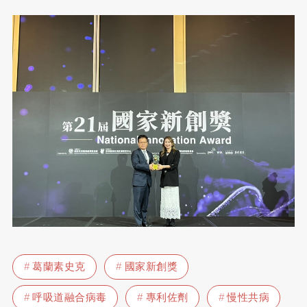
葛蘭素史克
國家新創獎
呼吸道融合病毒
專利佐劑
慢性共病