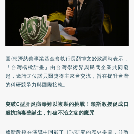
圖/慈濟慈善事業基金會執行長顏博文於致詞時表示，
「台灣橋樑計畫」由台灣學術界與民間企業共同發
起，邀請31位諾貝爾獎得主來台交流，旨在提升台灣
的科研競爭力與國際接軌。
突破C型肝炎病毒難以複製的挑戰！賴斯教授促成口
服抗病毒藥誕生，打破不治之症的魔咒
賴斯教授在演講中回顧了HCV研究的歷史拼圖，並致