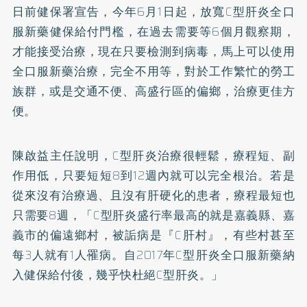
日前健保署宣告，今年6月1日起，放寬C型肝炎全口
服新藥健保給付門檻，在過去需要等6個月觀察期，
才能接受治療，現在只要檢測到病毒，馬上可以使用
全口服新藥治療，完全不用等，對於工作繁忙的勞工
族群，或是交通不便、高盛行區的偏鄉，治療更佳方
便。
陳啟益主任說明，C型肝炎治療很輕鬆，療程短、副
作用低，只要短短8到12週內就可以完全根治。若是
從來沒有治療過、且沒有
肝硬化
的患者，療程最短也
只需要8週，「C型肝炎盛行率最高的就是嘉義縣、嘉
義市的偏遠鄉村，被詬病是『C肝村』，有些村甚至
每3人就有1人罹病。自2017年C型肝炎全口服新藥納
入健保給付後，幾乎快杜絕C型肝炎。」