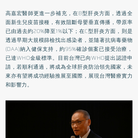
高嘉宏醫師更進一步補充，在B型肝炎方面，透過全
面新生兒疫苗接種，有效阻斷母嬰垂直傳播，帶原率
已由過去約20%降至1%以下；在C型肝炎方面，則是
透過早期大規模篩檢找出感染者，並隨著抗病毒藥物
(DAA)納入健保支持，約95%確診個案已接受治療，
已達WHO金級標準。目前台灣已向WHO提出認證申
請，若順利通過，將成為全球肝炎防治領先國家，未
來亦有望將成功經驗推展至國際，展現台灣醫療實力
和影響力。