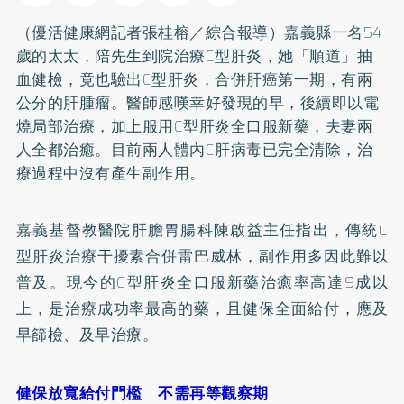
（優活健康網記者張桂榕／綜合報導）嘉義縣一名54
歲的太太，陪先生到院治療
C型肝炎
，她「順道」抽
血健檢，竟也驗出C型肝炎，合併肝癌第一期，有兩
公分的肝腫瘤。醫師感嘆幸好發現的早，後續即以電
燒局部治療，加上服用C型肝炎全口服新藥，夫妻兩
人全都治癒。目前兩人體內C肝病毒已完全清除，治
療過程中沒有產生副作用。
嘉義基督教醫院肝膽胃腸科陳啟益主任指出，傳統C
型肝炎治療干擾素合併雷巴威林，副作用多因此難以
普及。現今的C型肝炎全口服新藥治癒率高達9成以
上，是治療成功率最高的藥，且健保全面給付，應及
早篩檢、及早治療。
健保放寬給付門檻 不需再等觀察期