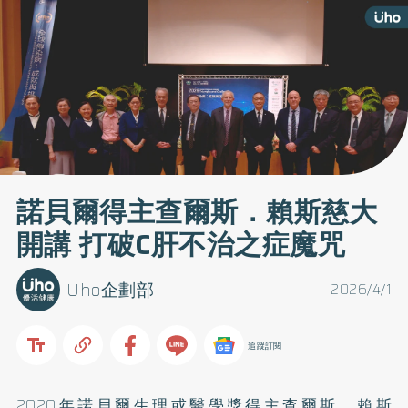
諾貝爾得主查爾斯．賴斯慈大
開講 打破C肝不治之症魔咒
Uho企劃部
2026/4/1
追蹤訂閱
2020年諾貝爾生理或醫學獎得主查爾斯．賴斯