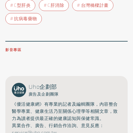
C型肝炎
C肝消除
台灣橋樑計畫
抗病毒藥物
影音專區
0809-091-257
立即撥打服務專線
開啟聲音
Uho企劃部
廣告及企劃團隊
《優活健康網》有專業的記者及編輯團隊，內容整合
醫學專業、健康生活乃至關係心理學等相關文章，致
力為讀者提供最正確的健康認知與保健常識。
異業合作、廣告、行銷合作洽詢、意見反應：
service@uho.com.tw