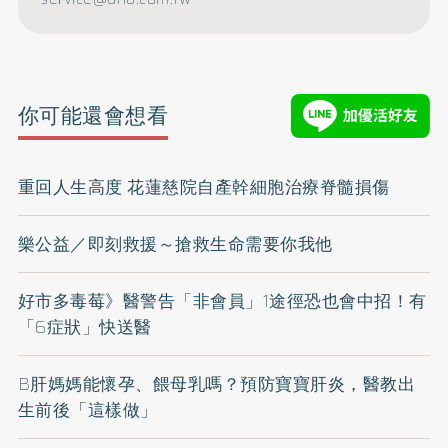
你可能還會想看
重回人生高度 花蓮慈院自產幹細胞治療脊髓損傷
樂公益／即刻救援～搶救生命需要你我他
好市多毒莓》醫警告「非會員」1途徑恐也會中招！有
「6症狀」快送醫
B肝媽媽能懷孕、餵母乳嗎？預防寶寶肝炎，醫教出
生前後「這樣做」