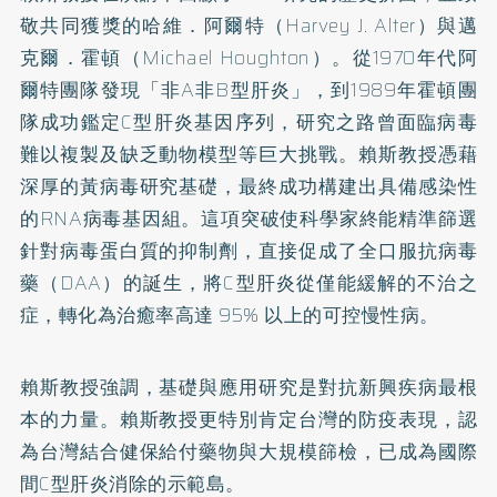
敬共同獲獎的哈維．阿爾特（Harvey J. Alter）與邁
克爾．霍頓（Michael Houghton）。從1970年代阿
爾特團隊發現「非A非B型肝炎」，到1989年霍頓團
隊成功鑑定C型肝炎基因序列，研究之路曾面臨病毒
難以複製及缺乏動物模型等巨大挑戰。賴斯教授憑藉
深厚的黃病毒研究基礎，最終成功構建出具備感染性
的RNA病毒基因組。這項突破使科學家終能精準篩選
針對病毒蛋白質的抑制劑，直接促成了全口服抗病毒
藥（DAA）的誕生，將C型肝炎從僅能緩解的不治之
症，轉化為治癒率高達 95% 以上的可控慢性病。
賴斯教授強調，基礎與應用研究是對抗新興疾病最根
本的力量。賴斯教授更特別肯定台灣的防疫表現，認
為台灣結合健保給付藥物與大規模篩檢，已成為國際
間C型肝炎消除的示範島。