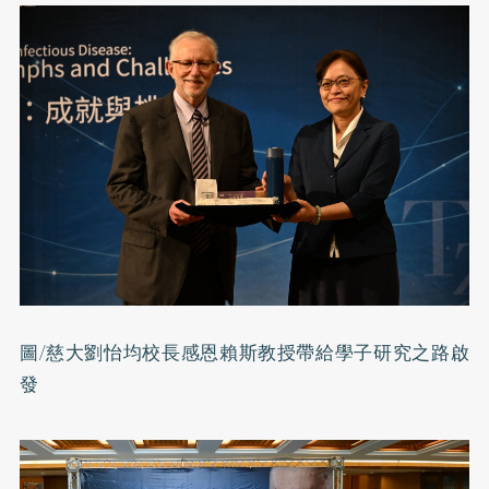
圖/慈大劉怡均校長感恩賴斯教授帶給學子研究之路啟
發