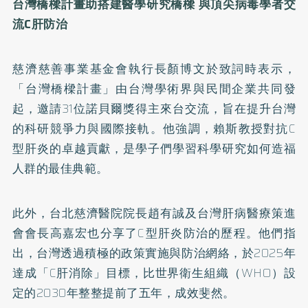
台灣橋樑計畫助搭建醫學研究橋樑 與頂尖病毒學者交
流C肝防治
慈濟慈善事業基金會執行長顏博文於致詞時表示，
「台灣橋樑計畫」由台灣學術界與民間企業共同發
起，邀請31位諾貝爾獎得主來台交流，旨在提升台灣
的科研競爭力與國際接軌。他強調，賴斯教授對抗C
型肝炎的卓越貢獻，是學子們學習科學研究如何造福
人群的最佳典範。
此外，台北慈濟醫院院長趙有誠及台灣肝病醫療策進
會會長高嘉宏也分享了C型肝炎防治的歷程。他們指
出，台灣透過積極的政策實施與防治網絡，於2025年
達成「C肝消除」目標，比世界衛生組織（WHO）設
定的2030年整整提前了五年，成效斐然。