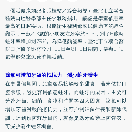
（優活健康網記者張桂榕／綜合報導）臺北市立聯合
醫院口腔醫學部主任李雅玲指出，齲齒是學童罹患率
最高的口腔疾病。根據衛生福利部國民健康署的調查
顯示，一般2-3歲的小朋友
蛀牙
率約31%，到了6歲時
蛀牙率增加到79%。為降低齲齒率，臺北市立聯合醫
院口腔醫學部將於7月22日至8月2日期間，舉辦6-12
歲學齡兒童免費塗氟活動。
塗氟可增加牙齒的抵抗力 減少蛀牙發生
在寒暑假期間，兒童容易接觸較多甜食，若未做好口
腔照護，恐更容易罹患蛀牙。而蛀牙的成因，主要可
分為牙齒、細菌、食物和時間等四大因素。塗氟可以
增加牙齒對酸的抵抗力，並可抑制細菌生長和新陳代
謝，達到預防蛀牙目的，就像是為牙齒穿上防彈衣，
可減少發生蛀牙機會。