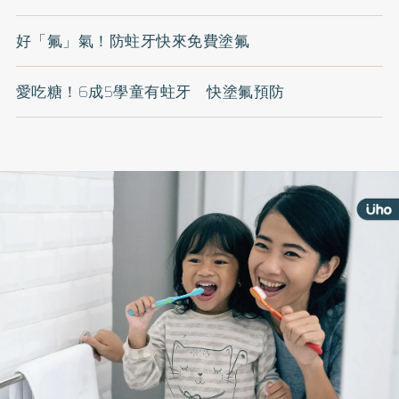
好「氟」氣！防蛀牙快來免費塗氟
愛吃糖！6成5學童有蛀牙 快塗氟預防