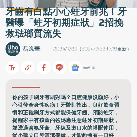
牙齒有白點小心蛀牙前兆！牙
醫曝「蛀牙初期症狀」2招挽
救琺瑯質流失
馮逸華
2024/7/23（2024/7/23 17:19更新）
追蹤訂閱
你的孩子刷牙有刷對嗎？口腔健康沒顧好，小
心引發全身性疾病！牙醫師指出，良好飲食習
慣和正確刷牙方式都能保健牙齒、預防蛀牙，
提醒家中有孩童的爸媽應注意蛀牙初期症狀，
並透過含氟牙膏、牙線及漱口水的搭配使用，
從小建立口腔清潔保健，才能夠擁有一口好