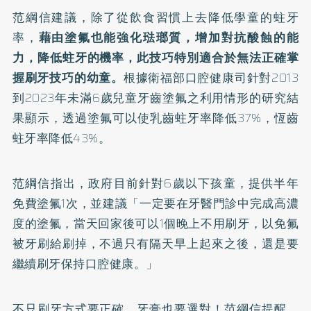
范綱信建議，除了從飲食習慣上去降低學童的蛀牙
率，
藉由塗氟也能強化琺瑯質，增加對抗酸蝕的能
力，降低蛀牙的機率，此技巧特別適合於無法正確掌
握刷牙技巧的幼童。
根據衛福部口腔健康司針對
2013
到2023年未滿6歲兒童牙齒塗氟之利用情形
的研究結
果顯示，透過塗氟可以使乳齒蛀牙率降低37%，恆齒
蛀牙率降低43%。
范綱信指出，政府目前針對6歲以下孩童，提供半年
免費塗氟1次，並建議「一定要在牙醫門診中完成高濃
度的塗氟，當天回家後可以1個晚上不用刷牙，以免氟
被牙刷給刷掉，不過只有隔天早上起來之後，還是要
繼續刷牙保持口腔健康。」
不只刷牙方式要正確，
牙膏也要選對
！范綱信提醒，