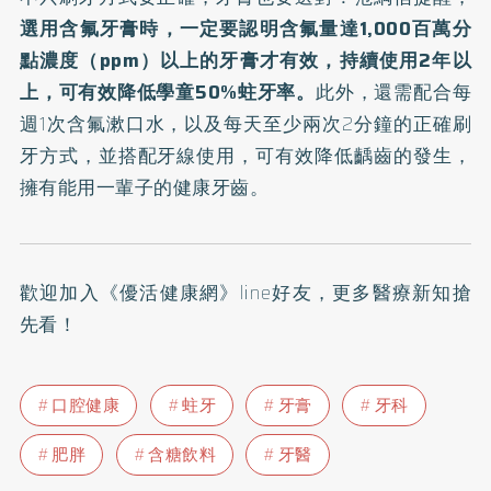
選用含氟牙膏時，一定要認明含氟量達1,000百萬分
點濃度（ppm）以上的牙膏才有效，持續使用2年以
上，可有效降低學童50%蛀牙率。
此外，還需配合每
週1次含氟漱口水，以及每天至少兩次2分鐘的正確刷
牙方式，並搭配牙線使用，可有效降低齲齒的發生，
擁有能用一輩子的健康牙齒。
歡迎加入
《優活健康網》line好友
，更多醫療新知搶
先看！
口腔健康
蛀牙
牙膏
牙科
肥胖
含糖飲料
牙醫