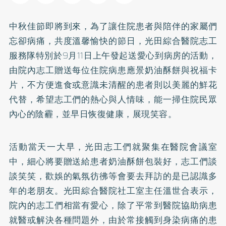
中秋佳節即將到來，為了讓住院患者與陪伴的家屬們
忘卻病痛，共度溫馨愉快的節日，光田綜合醫院志工
服務隊特別於9月11日上午發起送愛心到病房的活動，
由院內志工贈送每位住院病患應景奶油酥餅與祝福卡
片，不方便進食或意識未清醒的患者則以美麗的鮮花
代替，希望志工們的熱心與人情味，能一掃住院民眾
內心的陰霾，並早日恢復健康，展現笑容。
活動當天一大早，光田志工們就聚集在醫院會議室
中，細心將要贈送給患者奶油酥餅包裝好，志工們談
談笑笑，歡娛的氣氛彷彿等會要去拜訪的是已認識多
年的老朋友。光田綜合醫院社工室主任溫世合表示，
院內的志工們相當有愛心，除了平常到醫院協助病患
就醫或解決各種問題外，由於常接觸到身染病痛的患