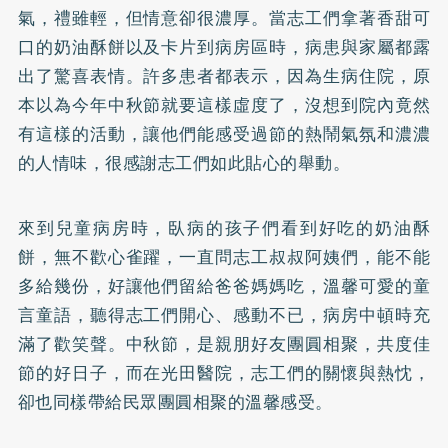
氣，禮雖輕，但情意卻很濃厚。當志工們拿著香甜可
口的奶油酥餅以及卡片到病房區時，病患與家屬都露
出了驚喜表情。許多患者都表示，因為生病住院，原
本以為今年中秋節就要這樣虛度了，沒想到院內竟然
有這樣的活動，讓他們能感受過節的熱鬧氣氛和濃濃
的人情味，很感謝志工們如此貼心的舉動。
來到兒童病房時，臥病的孩子們看到好吃的奶油酥
餅，無不歡心雀躍，一直問志工叔叔阿姨們，能不能
多給幾份，好讓他們留給爸爸媽媽吃，溫馨可愛的童
言童語，聽得志工們開心、感動不已，病房中頓時充
滿了歡笑聲。中秋節，是親朋好友團圓相聚，共度佳
節的好日子，而在光田醫院，志工們的關懷與熱忱，
卻也同樣帶給民眾團圓相聚的溫馨感受。