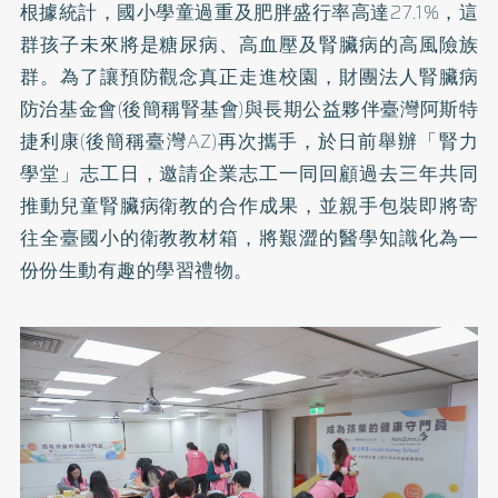
根據統計，國小學童過重及肥胖盛行率高達27.1%，這
群孩子未來將是糖尿病、高血壓及腎臟病的高風險族
群。為了讓預防觀念真正走進校園，財團法人腎臟病
防治基金會(後簡稱腎基會)與長期公益夥伴臺灣阿斯特
捷利康(後簡稱臺灣AZ)再次攜手，於日前舉辦「腎力
學堂」志工日，邀請企業志工一同回顧過去三年共同
推動兒童腎臟病衛教的合作成果，並親手包裝即將寄
往全臺國小的衛教教材箱，將艱澀的醫學知識化為一
份份生動有趣的學習禮物。