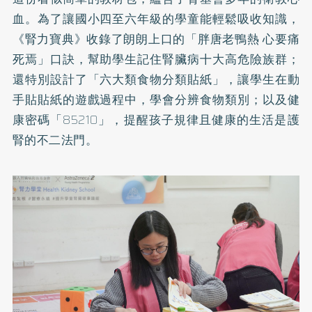
血。為了讓國小四至六年級的學童能輕鬆吸收知識，
《腎力寶典》收錄了朗朗上口的「胖唐老鴨熱 心要痛
死焉」口訣，幫助學生記住腎臟病十大高危險族群；
還特別設計了「六大類食物分類貼紙」，讓學生在動
手貼貼紙的遊戲過程中，學會分辨食物類別；以及健
康密碼「85210」，提醒孩子規律且健康的生活是護
腎的不二法門。