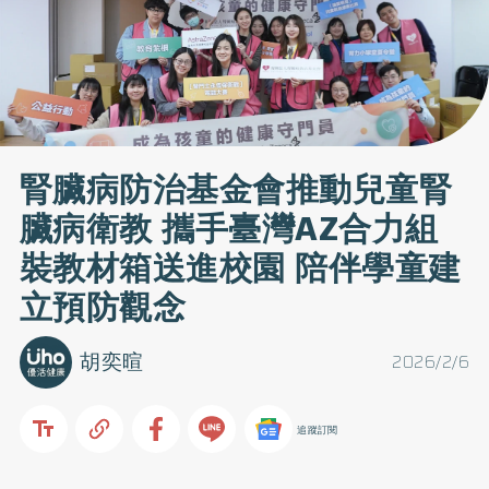
腎臟病防治基金會推動兒童腎
臟病衛教 攜手臺灣AZ合力組
裝教材箱送進校園 陪伴學童建
立預防觀念
胡奕暄
2026/2/6
追蹤訂閱