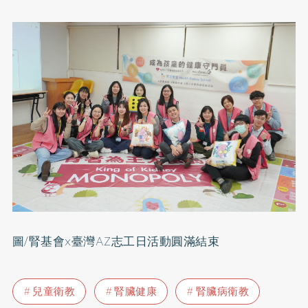
圖/腎基會x臺灣AZ志工日活動圓滿結束
兒童衛教
腎臟健康
腎臟病衛教