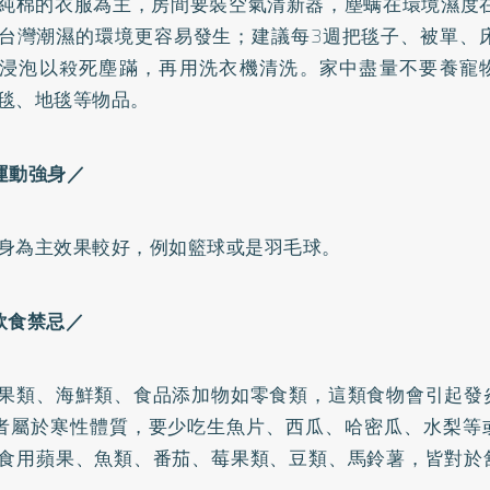
純棉的衣服為主，房間要裝空氣清新器，塵螨在環境濕度在
台灣潮濕的環境更容易發生；建議每3週把毯子、被單、床
浸泡以殺死塵蹣，再用洗衣機清洗。家中盡量不要養寵
毯、地毯等物品。
運動強身／
身為主效果較好，例如籃球或是羽毛球。
飲食禁忌／
果類、海鮮類、食品添加物如零食類，這類食物會引起發
者屬於寒性體質，要少吃生魚片、西瓜、哈密瓜、水梨等
食用蘋果、魚類、番茄、莓果類、豆類、馬鈴薯，皆對於