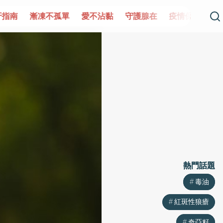
單
愛不沾黏
守護腺在
疫情保衛戰
再生醫學
愛的未
熱門話題
熱門話題
毒油
毒油
紅斑性狼瘡
紅斑性狼瘡
奇亞籽
奇亞籽