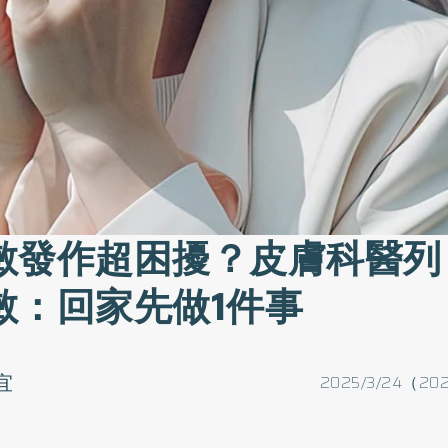
敏發作超困擾？皮膚科醫列
敏：回家先做1件事
宜
2025/3/24（202