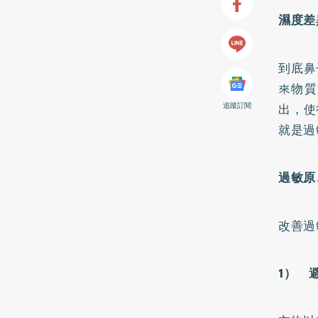
濕度差
到底鼻
來物質
追蹤訂閱
出，使
就是過
過敏原
改善過
1
） 