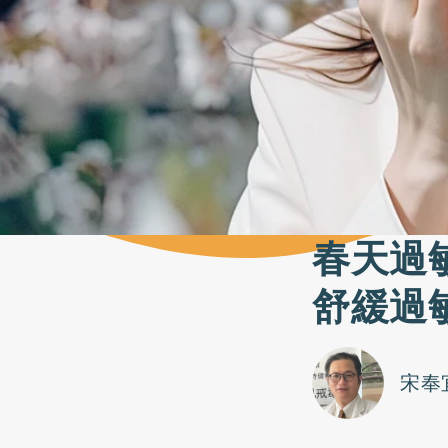
春天過
舒緩過
宋奉