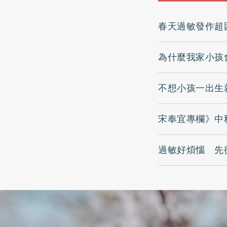
春天過敏發作超
為什麼我家小孩
不想小孩一出生
宋奉宜專欄》中
過敏好煩惱 先