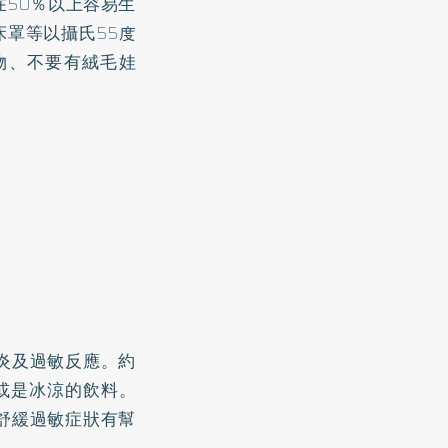
50％以上容易生
罩等以攝氏55度
物、不要有絨毛娃
炎及過敏反應。約
或是冰涼的飲料。
舒緩過敏症狀有幫