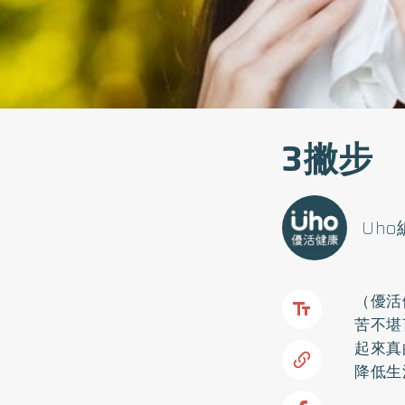
3撇步
Uh
（優活
苦不堪
起來真
降低生