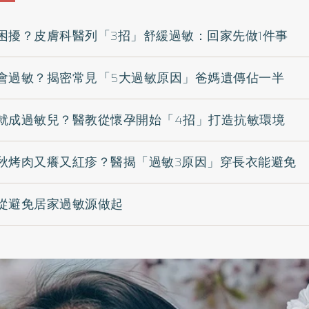
困擾？皮膚科醫列「3招」舒緩過敏：回家先做1件事
會過敏？揭密常見「5大過敏原因」爸媽遺傳佔一半
就成過敏兒？醫教從懷孕開始「4招」打造抗敏環境
秋烤肉又癢又紅疹？醫揭「過敏3原因」穿長衣能避免
從避免居家過敏源做起