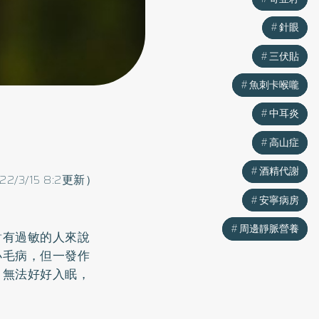
針眼
針眼
三伏貼
三伏貼
魚刺卡喉嚨
魚刺卡喉嚨
中耳炎
中耳炎
高山症
高山症
酒精代謝
酒精代謝
22/3/15 8:2更新）
安寧病房
安寧病房
周邊靜脈營養
周邊靜脈營養
對有過敏的人來說
小毛病，但一發作
，無法好好入眠，