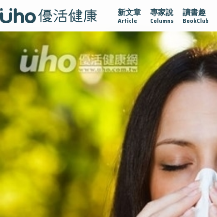
新文章
專家說
讀書趣
疫情保衛戰
再生醫學
愛的未來視
認識攝護腺肥大
Article
Columns
BookClub