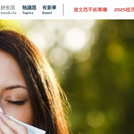
好生活
熱議題
有新事
守護骨骼健康
達文西手術專欄
2025植牙指南
漸凍不孤
GoodLife
Topics
Event