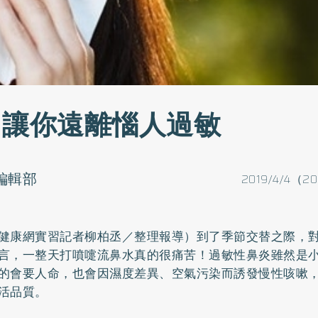
 讓你遠離惱人過敏
o編輯部
2019/4/4（20
健康網實習記者柳柏丞／整理報導）到了季節交替之際，
言，一整天打噴嚏流鼻水真的很痛苦！過敏性鼻炎雖然是
的會要人命，也會因濕度差異、空氣污染而誘發慢性咳嗽
活品質。