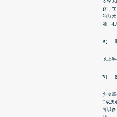
衣物以
存，在
的熱水
娃、毛
2
） 
以上半
3
） 
少食堅
9成患
可以多
助。