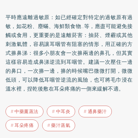
平時應遠離過敏原：如已經確定對特定的過敏原有過
敏，如花粉、塵蟎、海鮮類食物…等，應盡可能避免接
觸或食用，更重要的是遠離菸害：抽菸、煙霾或其他
刺激氣體，容易讓耳咽管有阻塞的情形，用正確的方
式擤鼻涕：很多小朋友會一次擤兩邊的鼻孔，但其實
這樣容易造成鼻涕逆流到耳咽管。建議一次壓住一邊
的鼻口，一次擤一邊，擤的時候嘴巴微微打開，微微
低頭，可以降低耳咽管逆流的風險，也可將毛巾浸在
溫水裡，捏乾後敷在耳朵疼痛的一側來緩解不適。
中藥薰蒸法
中耳炎
通鼻藥汁
耳朵疼痛
藥汁蒸氣