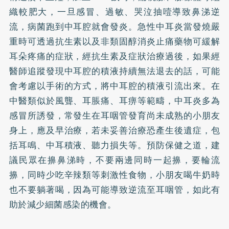
織較肥大，一旦感冒、過敏、哭泣抽噎導致鼻涕逆
流，病菌跑到中耳腔就會發炎。急性中耳炎當發燒嚴
重時可透過抗生素以及非類固醇消炎止痛藥物可緩解
耳朵疼痛的症狀，經抗生素及症狀治療過後，如果經
醫師追蹤發現中耳腔的積液持續無法退去的話，可能
會考慮以手術的方式，將中耳腔的積液引流出來。在
中醫類似於風聾、耳脹痛、耳痹等範疇，中耳炎多為
感冒所誘發，常發生在耳咽管發育尚未成熟的小朋友
身上，應及早治療，若未妥善治療恐產生後遺症，包
括耳鳴、中耳積液、聽力損失等。預防保健之道，建
議民眾在擤鼻涕時，不要兩邊同時一起擤，要輪流
擤，同時少吃辛辣類等刺激性食物，小朋友喝牛奶時
也不要躺著喝，因為可能導致逆流至耳咽管，如此有
助於減少細菌感染的機會。