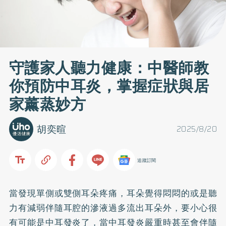
守護家人聽力健康：中醫師教
你預防中耳炎，掌握症狀與居
家薰蒸妙方
胡奕暄
2025/8/20
追蹤訂閱
當發現單側或雙側耳朵疼痛，耳朵覺得悶悶的或是聽
力有減弱伴隨耳腔的滲液過多流出耳朵外，要小心很
有可能是中耳發炎了，當中耳發炎嚴重時甚至會伴隨