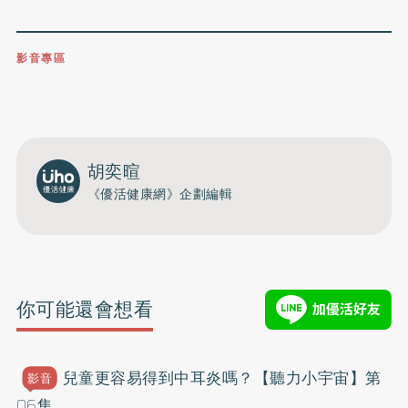
影音專區
0809-091-257
立即撥打服務專線
開啟聲音
胡奕暄
《優活健康網》企劃編輯
你可能還會想看
兒童更容易得到中耳炎嗎？【聽力小宇宙】第
影音
06集