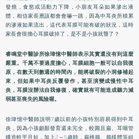
發燒，食慾或活動力下降，小朋友耳朵如果滲出液
體，相信家長應該都會會嚇一跳，因為中耳炎所積累
的滲液如果流出，這代表耳膜可能有破的狀況，這時
家長會很擔心耳膜破掉了，是不是小孩就聾了？
睿鳴堂中醫診所徐瑋憶中醫師表示其實還沒有到這麼
嚴重。千萬不要過度擔心，耳膜細胞一般可以自我復
原，在數天到數週的時間內，能將破裂的小洞修補起
來，但如果中耳炎反覆發作，甚至演變成慢性中耳
炎，耳膜沒辦法自我修復，確實就有可能造成聽力減
弱甚至喪失的風險喔。
徐瑋憶中醫師說明7歲以前的小孩特別容易得到中耳
炎，因為小孩顱顏發育還未完全，較圓且扁、耳咽管
構造較平且短，加上2～5歲時，扁桃腺、腺樣體等組