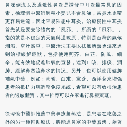
鼻涕倒流以及過敏性鼻炎是誘發中耳炎最常見的因
素，徐瑋憶中醫師解釋小嬰兒不會鼻涕，當鼻水累積
更容易逆流，因此容易罹患中耳炎。治療慢性中耳炎
首先就是要去除體內的「風邪」。所謂的「風邪」，
指的就是不穩定的天氣與過敏原，特別是台灣的氣候
潮濕、空汙嚴重，中醫治法主要以祛風清熱除濕來達
到治標緩解症狀，包括使用荊芥、白芷、防風、細
辛，能有效地促進肺氣的宣發，達到止咳、排痰、潤
肺、緩解鼻塞流鼻水的情況。另外，也可以使用健脾
補氣中藥，例如：黃耆、白朮、黨蔘、西洋蔘來增強
患者的抵抗力與調整免疫系統，希望可以有效根治患
者的過敏體質，其中推荐可以在家進行鼻療薰蒸。
徐瑋憶中醫師推薦中藥鼻療薰蒸法，是患者在吃藥之
外的另一種輔助療法，將能通鼻塞的中藥煮沸，藉著