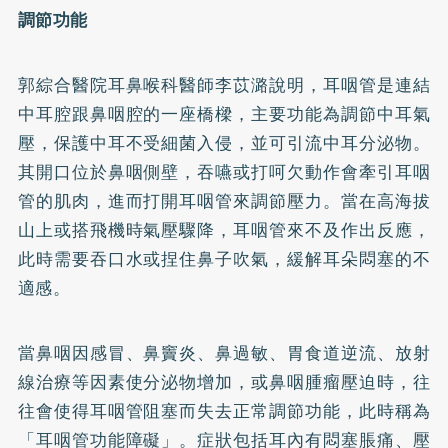
調節功能
郭綜合醫院耳鼻喉科醫師李苡潞說明，耳咽管是連結
中耳腔跟鼻咽腔的一座橋樑，主要功能為調節中耳氣
壓，保護中耳不受細菌入侵，並可引流中耳分泌物。
其開口位於鼻咽側壁，吞嚥或打呵欠動作會牽引耳咽
管的肌肉，進而打開耳咽管來調節壓力。當在高海拔
山上或搭飛機時氣壓驟降，耳咽管來不及作出反應，
此時需要吞口水或捏住鼻子吹氣，緩解耳朵悶塞的不
適感。
當鼻咽因感冒、鼻竇炎、鼻過敏、胃食道逆流、放射
線治療等因素使分泌物增加，或鼻咽腫瘤壓迫時，往
往會使得耳咽管阻塞而失去正常調節功能，此時稱為
「耳咽管功能障礙」。症狀包括耳內有悶塞脹痛、壓