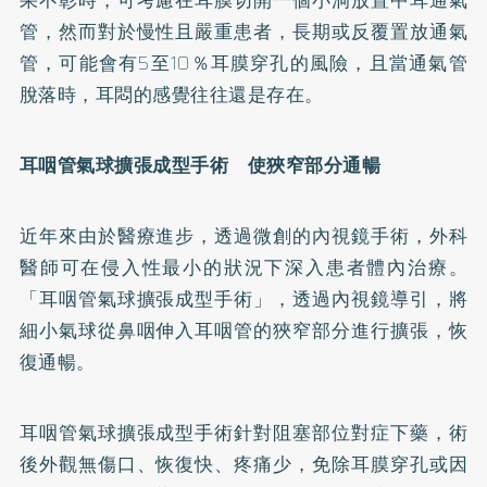
管，然而對於慢性且嚴重患者，長期或反覆置放通氣
管，可能會有5至10％耳膜穿孔的風險，且當通氣管
脫落時，耳悶的感覺往往還是存在。
耳咽管氣球擴張成型手術 使狹窄部分通暢
近年來由於醫療進步，透過微創的內視鏡手術，外科
醫師可在侵入性最小的狀況下深入患者體內治療。
「耳咽管氣球擴張成型手術」，透過內視鏡導引，將
細小氣球從鼻咽伸入耳咽管的狹窄部分進行擴張，恢
復通暢。
耳咽管氣球擴張成型手術針對阻塞部位對症下藥，術
後外觀無傷口、恢復快、疼痛少，免除耳膜穿孔或因