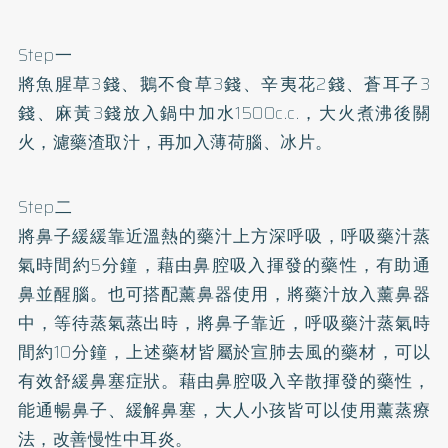
Step一
將魚腥草3錢、鵝不食草3錢、辛夷花2錢、蒼耳子3
錢、麻黃3錢放入鍋中加水1500c.c.，大火煮沸後關
火，濾藥渣取汁，再加入薄荷腦、冰片。
Step二
將鼻子緩緩靠近溫熱的藥汁上方深呼吸，呼吸藥汁蒸
氣時間約5分鐘，藉由鼻腔吸入揮發的藥性，有助通
鼻並醒腦。也可搭配薰鼻器使用，將藥汁放入薰鼻器
中，等待蒸氣蒸出時，將鼻子靠近，呼吸藥汁蒸氣時
間約10分鐘，上述藥材皆屬於宣肺去風的藥材，可以
有效舒緩鼻塞症狀。藉由鼻腔吸入辛散揮發的藥性，
能通暢鼻子、緩解鼻塞，大人小孩皆可以使用薰蒸療
法，改善慢性中耳炎。