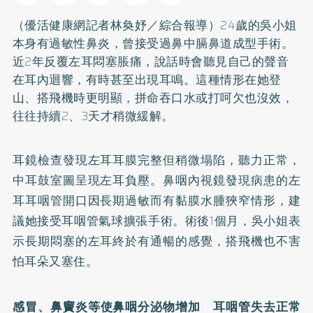
（優活健康網記者林奐妤／綜合報導）24歲的吳小姐
本身有過敏性鼻炎，曾接受過鼻中膈鼻道成型手術。
近2年反覆左耳悶塞脹痛，說話時會聽見自己的聲音
在耳內迴響，有時甚至出現耳鳴。這種情形在她登
山、搭飛機時更明顯，拼命吞口水或打呵欠也沒效，
往往持續2、3天才稍微緩解。
耳鏡檢查發現左耳耳膜完整但稍微塌陷，聽力正常，
中耳鼓室圖呈現左耳負壓。鼻咽內視鏡發現病患的左
耳耳咽管開口因長期過敏而有黏膜水腫狹窄情形，建
議她接受耳咽管氣球擴張手術。術後1個月，吳小姐表
示長期悶塞的左耳終於有通暢的感覺，搭飛機也不害
怕耳朵又塞住。
感冒、
鼻竇炎
等使鼻咽分泌物增加 耳咽管失去正常