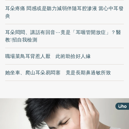
耳朵疼痛 悶感或是聽力減弱伴隨耳腔滲液 當心中耳發
炎
耳朵悶悶、講話有回音⋯竟是「耳咽管開放症」？醫
教1招自我檢測
職場菜鳥耳背惹人厭 此術助拾好人緣
她坐車、爬山耳朵易悶塞 竟是長期鼻過敏所致