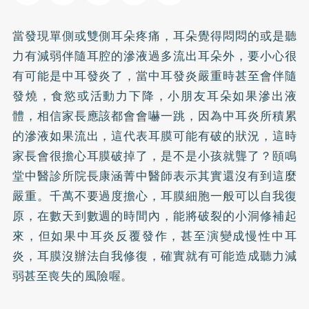
當發現單側或雙側耳朵疼痛，耳朵覺得悶悶的或是聽
力有減弱伴隨耳腔的滲液過多流出耳朵外，要小心很
有可能是中耳發炎了，當中耳發炎嚴重時甚至會伴隨
發燒，食慾或活動力下降，小朋友耳朵如果滲出液
體，相信家長應該都會會嚇一跳，因為中耳炎所積累
的滲液如果流出，這代表耳膜可能有破的狀況，這時
家長會很擔心耳膜破掉了，是不是小孩就聾了？頤鳴
堂中醫診所院長康涵菁中醫師表示其實還沒有到這麼
嚴重。千萬不要過度擔心，耳膜細胞一般可以自我復
原，在數天到數週的時間內，能將破裂的小洞修補起
來，但如果中耳炎反覆發作，甚至演變成慢性中耳
炎，耳膜沒辦法自我修復，確實就有可能造成聽力減
弱甚至喪失的風險喔。