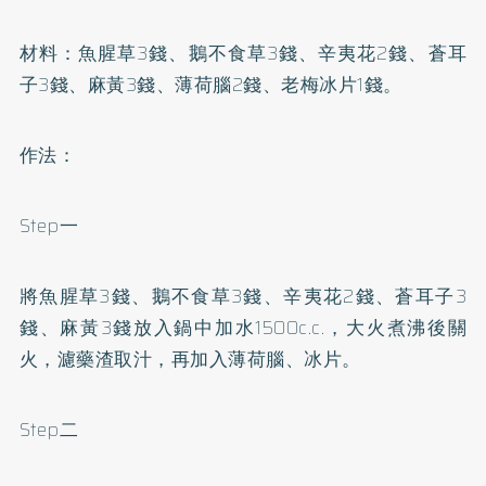
材料：魚腥草3錢、鵝不食草3錢、辛夷花2錢、蒼耳
子3錢、麻黃3錢、薄荷腦2錢、老梅冰片1錢。
作法：
Step一
將魚腥草3錢、鵝不食草3錢、辛夷花2錢、蒼耳子3
錢、麻黃3錢放入鍋中加水1500c.c.，大火煮沸後關
火，濾藥渣取汁，再加入薄荷腦、冰片。
Step二