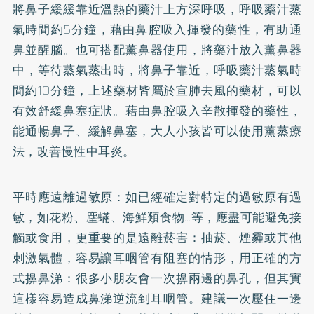
將鼻子緩緩靠近溫熱的藥汁上方深呼吸，呼吸藥汁蒸
氣時間約5分鐘，藉由鼻腔吸入揮發的藥性，有助通
鼻並醒腦。也可搭配薰鼻器使用，將藥汁放入薰鼻器
中，等待蒸氣蒸出時，將鼻子靠近，呼吸藥汁蒸氣時
間約10分鐘，上述藥材皆屬於宣肺去風的藥材，可以
有效舒緩鼻塞症狀。藉由鼻腔吸入辛散揮發的藥性，
能通暢鼻子、緩解鼻塞，大人小孩皆可以使用薰蒸療
法，改善慢性中耳炎。
平時應遠離過敏原：如已經確定對特定的過敏原有過
敏，如花粉、塵蟎、海鮮類食物…等，應盡可能避免接
觸或食用，更重要的是遠離菸害：抽菸、煙霾或其他
刺激氣體，容易讓耳咽管有阻塞的情形，用正確的方
式擤鼻涕：很多小朋友會一次擤兩邊的鼻孔，但其實
這樣容易造成鼻涕逆流到耳咽管。建議一次壓住一邊