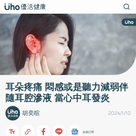
耳朵疼痛 悶感或是聽力減弱伴
隨耳腔滲液 當心中耳發炎
胡奕暄
2024/1/10
追蹤訂閱