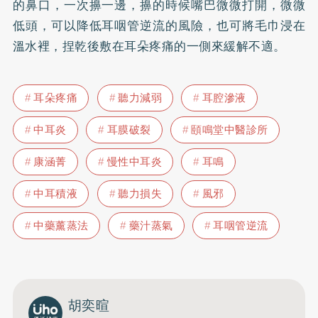
的鼻口，一次擤一邊，擤的時候嘴巴微微打開，微微
低頭，可以降低耳咽管逆流的風險，也可將毛巾浸在
溫水裡，捏乾後敷在耳朵疼痛的一側來緩解不適。
耳朵疼痛
聽力減弱
耳腔滲液
中耳炎
耳膜破裂
頤鳴堂中醫診所
康涵菁
慢性中耳炎
耳鳴
中耳積液
聽力損失
風邪
中藥薰蒸法
藥汁蒸氣
耳咽管逆流
胡奕暄