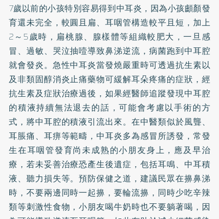
7歲以前的小孩特別容易得到中耳炎，因為小孩顱顏發
育還未完全，較圓且扁、耳咽管構造較平且短，加上
2～5歲時，扁桃腺、腺樣體等組織較肥大，一旦感
冒、過敏、哭泣抽噎導致鼻涕逆流，病菌跑到中耳腔
就會發炎。急性中耳炎當發燒嚴重時可透過抗生素以
及非類固醇消炎止痛藥物可緩解耳朵疼痛的症狀，經
抗生素及症狀治療過後，如果經醫師追蹤發現中耳腔
的積液持續無法退去的話，可能會考慮以手術的方
式，將中耳腔的積液引流出來。在中醫類似於風聾、
耳脹痛、耳痹等範疇，中耳炎多為感冒所誘發，常發
生在耳咽管發育尚未成熟的小朋友身上，應及早治
療，若未妥善治療恐產生後遺症，包括耳鳴、中耳積
液、聽力損失等。預防保健之道，建議民眾在擤鼻涕
時，不要兩邊同時一起擤，要輪流擤，同時少吃辛辣
類等刺激性食物，小朋友喝牛奶時也不要躺著喝，因