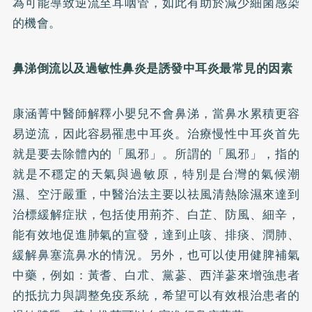
為可能導致逆流至耳咽管，如此有助於減少細菌感染
的機會。
鼻涕倒流以及過敏性鼻炎是誘發中耳炎最常見的因素
康涵菁中醫師解釋小嬰兒不會鼻涕，當鼻水累積更容
易逆流，因此容易罹患中耳炎。治療慢性中耳炎首先
就是要去除體內的「風邪」。所謂的「風邪」，指的
就是不穩定的天氣與過敏原，特別是台灣的氣候潮
濕、空汙嚴重，中醫治法主要以祛風清熱除濕來達到
治標緩解症狀，包括使用荊芥、白芷、防風、細辛，
能有效地促進肺氣的宣發，達到止咳、排痰、潤肺、
緩解鼻塞流鼻水的情況。另外，也可以使用健脾補氣
中藥，例如：黃耆、白朮、黨蔘、西洋蔘來增強患者
的抵抗力與調整免疫系統，希望可以有效根治患者的