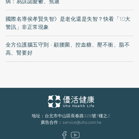
病：易誤認憂鬱、焦慮
國際名導侯孝賢失智》是老化還是失智？快看「10大
警訊」非正常現象
全方位護腦五守則 - 顧腰圍、控血糖、壓不衝、脂不
高、腎要好
地址：台北市中山區長春路328號7樓之2
廣告合作：
service@uho.com.tw