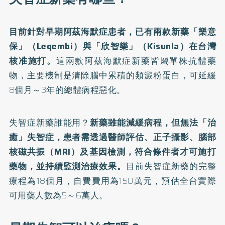
目前針對早期阿茲海默症患者，已有兩款新藥「樂意
保」（Leqembi）與「欣智樂」（Kisunla）在台灣
核准施打。
這兩款
阿茲海默症新藥
皆屬單株抗體藥
物，主要機制是清除腦中累積的類澱粉蛋白，可延緩
8個月～3年的總體病程惡化。
失智症新藥誰能用？
新藥雖能減緩病程，但無法「治
癒」失智症，患者需透過醫師評估、正子攝影、腦部
核磁共振（MRI）及基因檢測，符合條件者才可施打
藥物，並持續監測治療效果。
目前失智症新藥的完整
療程為18個月，自費費用為150萬元，預估全台實際
可用藥人數為5～6萬人。