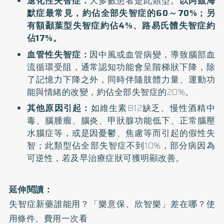
退化性失智症：
大多數患者是此類型。
以
阿茲海
默症
最常見，約佔全部失智症的60～70%；另
有額顳葉型失智症約佔4%、路易氏體失智症約
佔17%。
血管性失智症：
因中風或血管病變，導致腦部血
流循環受阻，通常認知功能會呈階梯狀下降，除
了記憶力下降之外，同時伴隨肢體力量、運動功
能與情緒的改變，約佔全部失智症的20%。
其他原因引起：
如維生素B12缺乏、慢性酒精中
毒、腦腫瘤、腦炎、甲狀腺功能低下、正常腦壓
水腦症等，或是因憂鬱、焦慮等而引起的假性失
智；此類型佔全部失智症不到10%，部分病因為
可逆性，若及早治療症狀可獲明顯改善。
延伸閱讀：
失智症新藥誰能用？「樂意保、欣智樂」差在哪？使
用條件、費用一次看