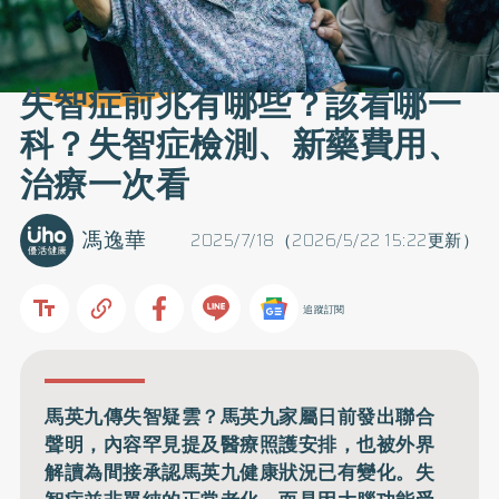
失智症前兆有哪些？該看哪一
科？失智症檢測、新藥費用、
治療一次看
馮逸華
2025/7/18（2026/5/22 15:22更新）
追蹤訂閱
馬英九傳失智疑雲？馬英九家屬日前發出聯合
聲明，內容罕見提及醫療照護安排，也被外界
解讀為間接承認馬英九健康狀況已有變化。失