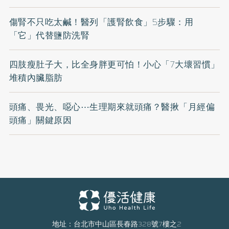
傷腎不只吃太鹹！醫列「護腎飲食」5步驟：用
「它」代替鹽防洗腎
四肢瘦肚子大，比全身胖更可怕！小心「7大壞習慣」
堆積內臟脂肪
頭痛、畏光、噁心⋯生理期來就頭痛？醫揪「月經偏
頭痛」關鍵原因
地址：台北市中山區長春路328號7樓之2