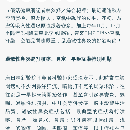
（優活健康網記者林奐妤／綜合報導）最近適逢秋冬
季節變換、溫差較大，空氣中飄浮的皮毛、花粉、灰
塵等吸入性過敏原也跟著變多。加上每年11月、12月
至隔年3月隨著東北季風增強，帶來PM2.5境外空氣
汙染，空氣品質趨嚴重，是過敏性鼻炎的好發時節！
過敏性鼻炎易打噴嚏、鼻塞 早晚症狀特別明顯
烏日林新醫院耳鼻喉科醫師邱盛璋表示，此時常在診
間遇到不少因鼻涕狂流、噴嚏打不完的民眾求診，往
往都是一早起來就開始發作。甚至會引起
鼻竇炎
、
氣
喘
、過敏性結膜炎、中耳炎等併發症，嚴重影響生活
品質。過敏性鼻炎症狀包括：最典型的症狀為打噴
嚏、鼻塞、流鼻水、鼻癢；另外還有眼睛紅癢、流
淚、喉嚨癢、咳嗽、黑眼圈、頭痛等，以上症狀在早