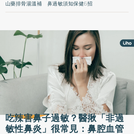
山藥排骨湯溫補 鼻過敏須知保健6招
吃辣害鼻子過敏？醫揪「非過
敏性鼻炎」很常見：鼻腔血管