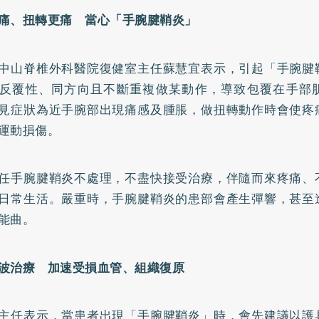
痛、扭轉更痛 當心「手腕腱鞘炎」
中山脊椎外科醫院復健室主任蘇慧宜表示，引起「手腕腱
反覆性、同方向且不斷重複做某動作，導致包覆在手部
見症狀為近手腕部出現痛感及腫脹，做扭轉動作時會使疼
運動損傷。
任手腕腱鞘炎不處理，不盡快接受治療，伴隨而來疼痛、
日常生活。嚴重時，手腕腱鞘炎的患部會產生彈響，甚至
能曲。
波治療 加速受損血管、組織復原
主任表示，當患者出現「手腕腱鞘炎」時，會先建議以護