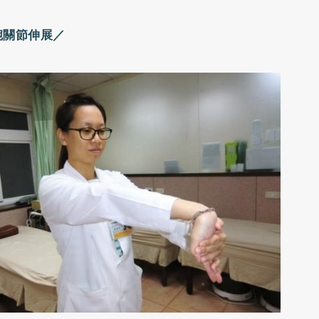
腕關節伸展／