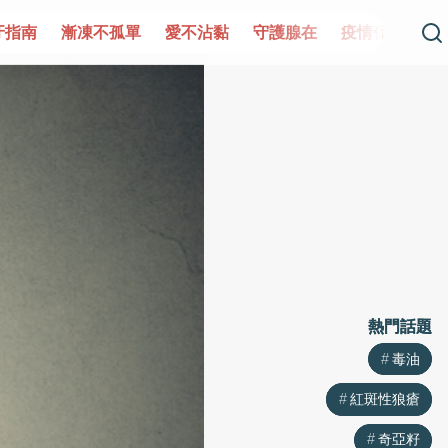
孤單
愛不沾黏
守護腺在
疫情保衛戰
再生醫學
愛
熱門話題
熱門話題
毒油
毒油
紅斑性狼瘡
紅斑性狼瘡
奇亞籽
奇亞籽