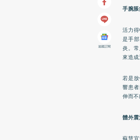
手腕脹
活力得
是手部
追蹤訂閱
炎。常
來造成
若是放
響患者
伸而不
體外震
蘇慧宜