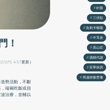
針眼
針眼
三伏貼
三伏貼
魚刺卡喉嚨
魚刺卡喉嚨
中耳炎
中耳炎
門！
高山症
高山症
酒精代謝
酒精代謝
22/3/15 4:57更新）
安寧病房
安寧病房
周邊靜脈營養
周邊靜脈營養
舉造勢活動，不斷
痛，端碗吃飯或扭
震波治療，並輔以