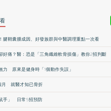
看
！腱鞘囊腫成因、好發族群與中醫調理重點一次看
卻好痛？醫：恐是「三角纖維軟骨損傷」教你2招判斷
無力 原來是健身時「1個動作失誤」
個月 就醫才知已骨折
鼠手」 日常5招預防