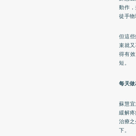
動作，
徒手物
但這些
束就又
得有效
短。
每天做
蘇慧宜
緩解疼
治療之
下。