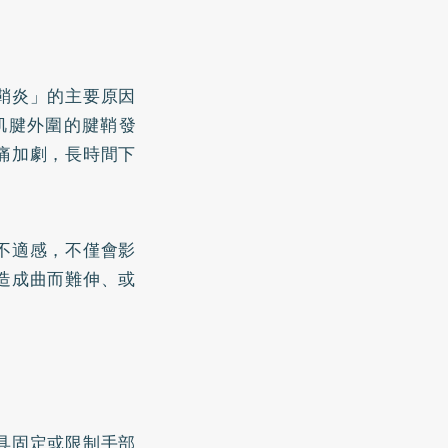
鞘炎」的主要原因
肌腱外圍的腱鞘發
痛加劇，長時間下
不適感，不僅會影
造成曲而難伸、或
具固定或限制手部