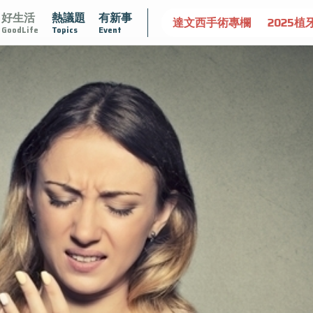
好生活
熱議題
有新事
守護骨骼健康
達文西手術專欄
2025植牙指南
漸凍不
GoodLife
Topics
Event