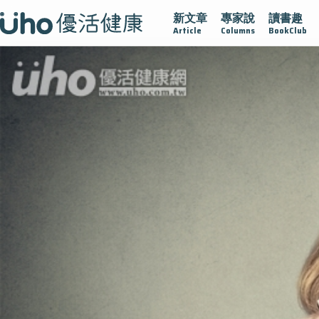
新文章
專家說
讀書趣
在
疫情保衛戰
再生醫學
愛的未來視
認識攝護腺肥大
Article
Columns
BookClub