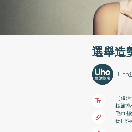
選舉造
Uh
（優活
揮旗為
毛巾都
物理治