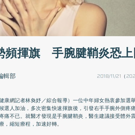
勢頻揮旗 手腕腱鞘炎恐上
o編輯部
2018/11/21（20
健康網記者林奐妤／綜合報導）一位中年婦女熱衷參加選
候選人加油，多次密集快速揮旗後，引發右手手腕外側疼
疼痛不已。就醫才發現是手腕腱鞘炎，醫生建議接受體外
療，縮短療程，加速好轉。