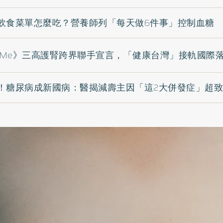
飲食菜單怎麼吃？營養師列「每天做6件事」控制血糖
aReMe》三高護腎跨界聯手宣言，「健康台灣」接軌國際
！糖尿病成新國病：醫揭減壽主因「這2大併發症」超