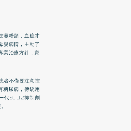
吃澱粉類，血糖才
母親病情，主動了
專業治療方針，家
患者不僅要注意控
有糖尿病，傳統用
代SGLT2抑制劑
便。