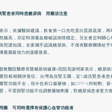
洗腎患者同時患糖尿病 用藥須注意
表示，依據醫師建議，飲食第一口先吃蛋白質跟蔬菜，再
然飆高，亦定時測量血糖確認病情穩定。兒女會定時關心
病照護知識，全家攜手認識糖尿病。不僅有醫療團隊給予
潘麗麗最強力的溫暖後盾。
督教醫院醫療長暨糖尿病健康e院院長謝明家表示，糖尿病
要防範相關併發症。台灣為洗腎王國，近5成洗腎患者患
量腎功能不全，現今也有口服藥物，如DPP-4抑制劑、新一
腎，不需因腎功能不佳調整藥物劑量，對糖尿病患者更方
用藥 可同時選擇有保護心血管功能者