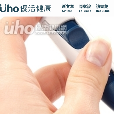
新文章
專家說
讀書趣
凍不孤單
愛不沾黏
守護腺在
疫情保衛戰
再生醫學
Article
Columns
BookClub