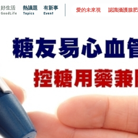
好生活
熱議題
有新事
愛的未來視
認識攝護腺肥大
守護骨骼健康
達文西手術
GoodLife
Topics
Event