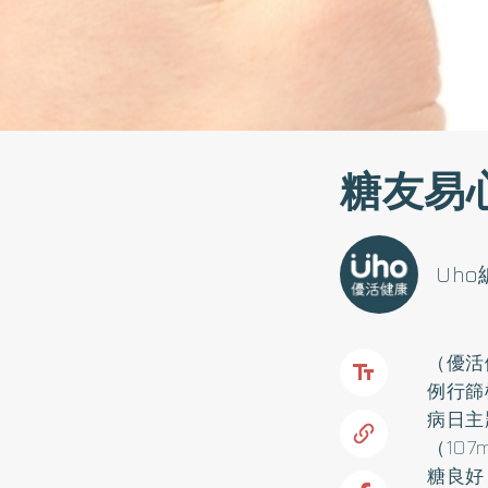
糖友易
Uh
（優活
例行篩
病日主
（10
糖良好