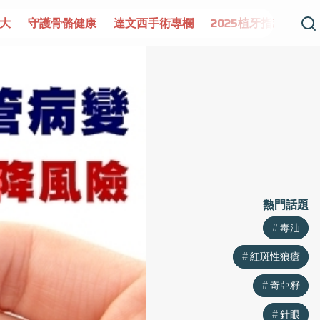
專欄
2025植牙指南
漸凍不孤單
愛不沾黏
守護腺在
熱門話題
熱門話題
毒油
毒油
紅斑性狼瘡
紅斑性狼瘡
奇亞籽
奇亞籽
針眼
針眼