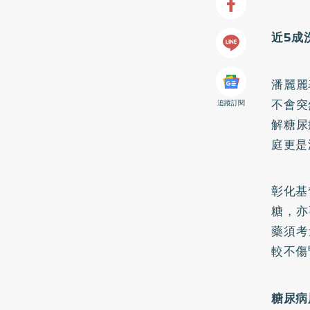
近5
成
潘麗麗
不會突
追蹤訂閱
解糖尿
庭更是
彰化基
糖，亦
藥須考
較不傷
糖尿病