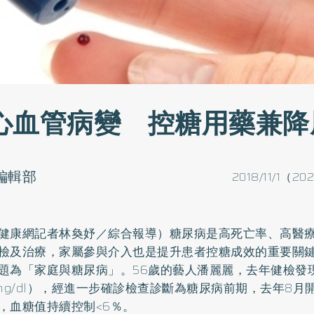
心血管病變 控糖用藥兼降
o編輯部
2018/11/1（20
健康網記者林奐妤／綜合報導）
糖尿病
是高死亡率、高醫
檢及治療，家屬參與介入也是提升患者控糖成效的重要關
題為「家庭與糖尿病」。56歲的藝人潘麗麗，去年健檢發
7mg/dl），經進一步確診檢查診斷為糖尿病前期，去年8
，血糖值持續控制<6％。