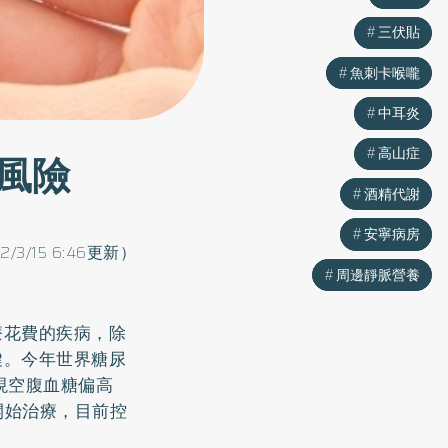
三伏貼
三伏貼
魚刺卡喉嚨
魚刺卡喉嚨
中耳炎
中耳炎
高山症
高山症
風險
酒精代謝
酒精代謝
安寧病房
安寧病房
22/3/15 6:46更新）
周邊靜脈營養
周邊靜脈營養
療花費的疾病，除
鍵。今年世界糖尿
現空腹血糖偏高
月開始治療，目前控