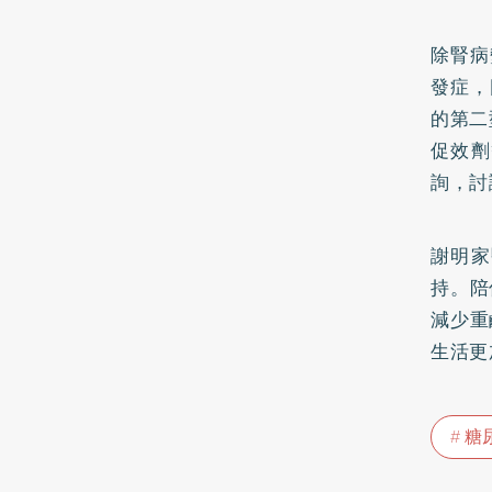
除腎病
發症，
的第二
促效劑
詢，討
謝明家
持。陪
減少重
生活更
糖