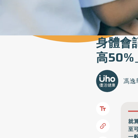
身體會
高50
馮逸
就
至
一