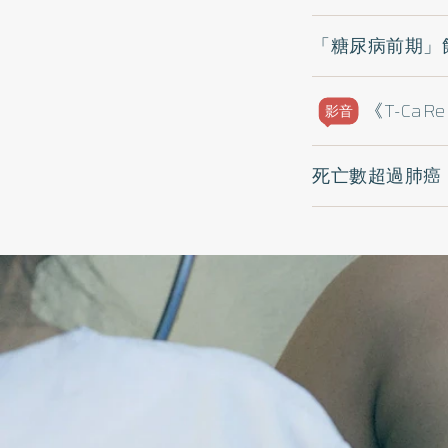
「糖尿病前期」
《T-C
影音
死亡數超過肺癌