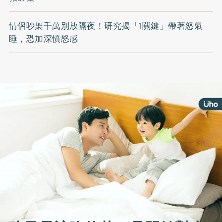
情侶吵架千萬別放隔夜！研究揭「1關鍵」帶著怒氣
睡，恐加深憤怒感