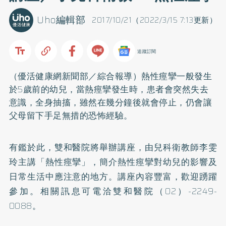
Uho編輯部
2017/10/21（2022/3/15 7:13更新）
追蹤訂閱
（優活健康網新聞部／綜合報導）熱性痙攣一般發生
於5歲前的幼兒，當熱痙攣發生時，患者會突然失去
意識，全身抽搐，雖然在幾分鐘後就會停止，仍會讓
父母留下手足無措的恐怖經驗。
有鑑於此，雙和醫院將舉辦講座，由兒科衛教師李雯
玲主講「熱性痙攣」，簡介熱性痙攣對幼兒的影響及
日常生活中應注意的地方。講座內容豐富，歡迎踴躍
參加。相關訊息可電洽雙和醫院（02）-2249-
0088。