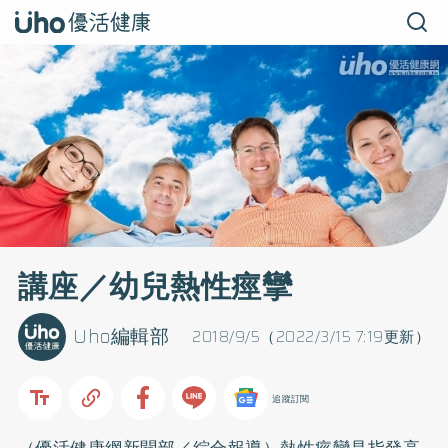
講座／幼兒熱性痙攣
Uho編輯部
2018/9/5（2022/3/15 7:19更新）
追蹤訂閱
（優活健康網新聞部／綜合報導）熱性痙攣是指發高