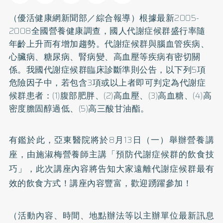
（優活健康網新聞部／綜合報導）根據最新2005-
2008全國營養健康調查，國人代謝症候群盛行率隨
年齡上升而有增加趨勢。代謝症候群與腦血管疾病、
心臟病
、
糖尿病
、腎病變、
高血壓
等疾病有密切關
係。我國代謝症候群臨床診斷準則公告，以下列5項
危險因子中，若包含3項或以上者即可判定為代謝症
候群患者：(1)腹部
肥胖
、(2)高血壓、(3)高血糖、(4)高
密度膽固醇過低、(5)高三酸甘油酯。
有鑑於此，亞東醫院將於8月13日（一）舉辦營養講
座，由施淑梅營養師主講「預防代謝症候群的飲食技
巧」，此次講座內容將告知大家遠離代謝症候群最有
效的飲食方式！講座內容豐富，歡迎踴躍參加！
（活動內容、時間、地點辦法等以主辦單位最新訊息