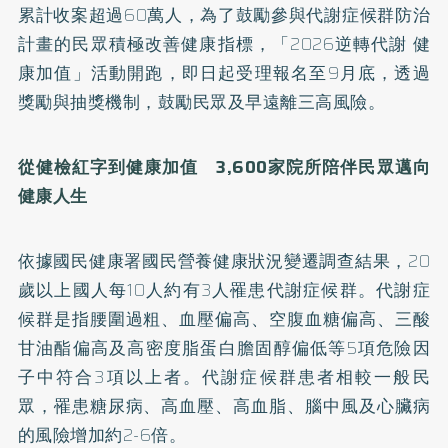
累計收案超過60萬人，為了鼓勵參與代謝症候群防治
計畫的民眾積極改善健康指標，「2026逆轉代謝 健
康加值」活動開跑，即日起受理報名至9月底，透過
獎勵與抽獎機制，鼓勵民眾及早遠離三高風險。
從健檢紅字到健康加值 3,600
家院所陪伴民眾邁向
健康人生
依據國民健康署國民營養健康狀況變遷調查結果，20
歲以上國人每10人約有3人罹患代謝症候群。代謝症
候群是指腰圍過粗、血壓偏高、空腹血糖偏高、三酸
甘油酯偏高及高密度脂蛋白膽固醇偏低等5項危險因
子中符合3項以上者。代謝症候群患者相較一般民
眾，罹患糖尿病、高血壓、高血脂、腦中風及心臟病
的風險增加約2-6倍。