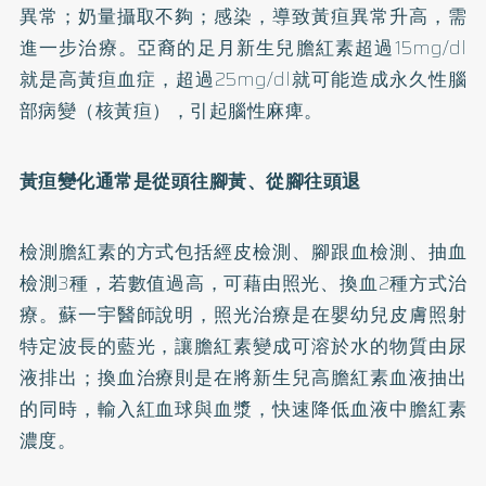
異常；奶量攝取不夠；感染，導致黃疸異常升高，需
進一步治療。亞裔的足月新生兒膽紅素超過15mg/dl
就是高黃疸血症，超過25mg/dl就可能造成永久性腦
部病變（核黃疸），引起腦性麻痺。
黃疸變化通常是從頭往腳黃、從腳往頭退
檢測膽紅素的方式包括經皮檢測、腳跟血檢測、抽血
檢測3種，若數值過高，可藉由照光、換血2種方式治
療。蘇一宇醫師說明，照光治療是在嬰幼兒皮膚照射
特定波長的藍光，讓膽紅素變成可溶於水的物質由尿
液排出；換血治療則是在將新生兒高膽紅素血液抽出
的同時，輸入紅血球與血漿，快速降低血液中膽紅素
濃度。