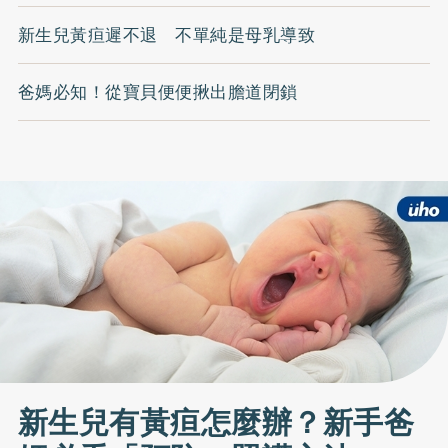
新生兒黃疸遲不退 不單純是母乳導致
爸媽必知！從寶貝便便揪出膽道閉鎖
新生兒有黃疸怎麼辦？新手爸