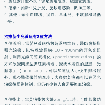
2. 膽紅素排泄不良：像是膽道阻塞、總膽管囊腫。
3. 感染：如新生兒肝炎、泌尿道感染、敗血症等。
4. 其他：頭部血腫塊、瘀血、早產兒、甲狀腺機能低
下等。
治療新生兒黃疸有2種方法
李儒說明，當嬰兒黃疸指數超過標準時，醫師會採取
照光治療，以特殊波長約430～490nm的藍色光照
射，利用光線同質異構化（photoisomerization）的
方式改變間接型膽紅素構造，變成水溶性的型態「光
膽素」（lumirubin），可以加速從大小便中排出體
外。現今醫學儀器的進步，大多數黃疸都可以在照光
治療後受到控制，但仍有少數人會需要換血治療。
李儒指出，當黃疸指數大於25mg/dL時，可能影響幼