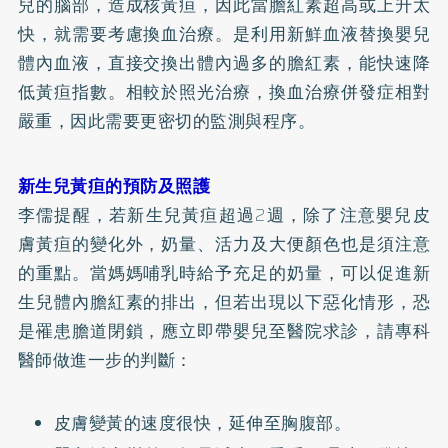
兒的腦部，造成核黃疸，因此當膽紅素超高或上升太
快，就需要考慮換血治療。是利用新鮮血液替換嬰兒
體內血液，直接交換出體內過多的膽紅素，能快速降
低黃疸指數。相較於照光治療，換血治療併發症相對
嚴重，因此需要更密切的監測與程序。
新生兒黃疸的預防及照護
李儒提醒，若新生兒黃疸超過2週，除了注意嬰兒皮
膚黃疸的變化外，奶量、活力及大便顏色也是須注意
的重點。當媽媽哺乳時給予充足的奶量，可以促進新
生兒體內膽紅素的排出，但若出現以下惡化情形，恐
是罹患膽道閉鎖，應立即帶嬰兒至醫院求診，請專科
醫師做進一步的判斷：
皮膚變黃的速度很快，延伸至胸腹部。