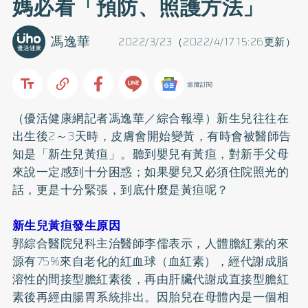
媽必看「預防、照護方法」
馮逸華
2022/3/23（2022/4/17 15:26更新）
追蹤訂閱
（優活健康網記者馮逸華／綜合報導）新生兒往往在
出生後2～3天時，皮膚會開始變黃，有時會被醫師告
知是「新生兒黃疸」。聽到嬰兒有黃疸，對新手父母
來說一定感到十分困惑；如果嬰兒又必須住院照光的
話，更是十分緊張，到底什麼是黃疸呢？
新生兒黃疸發生原因
郭綜合醫院兒科主治醫師李儒表示，人體膽紅素的來
源有75%來自老化的紅血球（血紅素），經代謝成脂
溶性的間接型膽紅素後，再由肝臟代謝成直接型膽紅
素後再經由腸胃系統排出。因胎兒在母體內是一個相