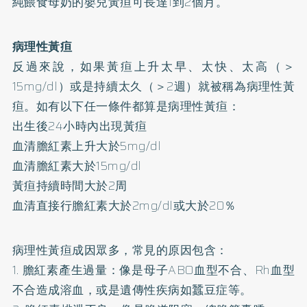
純餵食母奶的嬰兒黃疸可長達1到2個月。
病理性黃疸
反過來說，如果黃疸上升太早、太快、太高（＞
15mg/dl）或是持續太久（＞2週）就被稱為病理性黃
疸。如有以下任一條件都算是病理性黃疸：
出生後24小時內出現黃疸
血清膽紅素上升大於5mg/dl
血清膽紅素大於15mg/dl
黃疸持續時間大於2周
血清直接行膽紅素大於2mg/dl或大於20％
病理性黃疸成因眾多，常見的原因包含：
1. 膽紅素產生過量：像是母子ABO血型不合、Rh血型
不合造成溶血，或是遺傳性疾病如蠶豆症等。