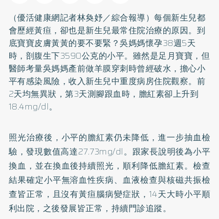
（優活健康網記者林奐妤／綜合報導）每個新生兒都
會歷經黃疸，卻也是新生兒最常住院治療的原因。到
底寶寶皮膚黃黃的要不要緊？吳媽媽懷孕38週5天
時，剖腹生下3590公克的小平。雖然是足月寶寶，但
醫師考量吳媽媽產前做羊膜穿刺時曾經破水，擔心小
平有感染風險，收入新生兒中重度病房住院觀察。前
2天均無異狀，第3天測腳跟血時，膽紅素卻上升到
18.4mg/dl。
照光治療後，小平的膽紅素仍未降低，進一步抽血檢
驗，發現數值高達27.73mg/dl。跟家長說明後為小平
換血，並在換血後持續照光，順利降低膽紅素。檢查
結果確定小平無溶血性疾病、血液檢查與核磁共振檢
查皆正常，且沒有黃疸腦病變症狀，14天大時小平順
利出院，之後發展皆正常，持續門診追蹤。