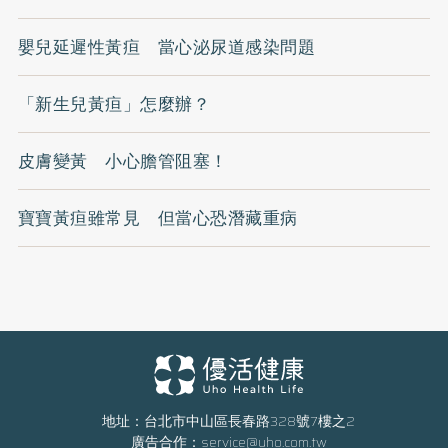
嬰兒延遲性黃疸 當心泌尿道感染問題
「新生兒黃疸」怎麼辦？
皮膚變黃 小心膽管阻塞！
寶寶黃疸雖常見 但當心恐潛藏重病
地址：台北市中山區長春路328號7樓之2
廣告合作：
service@uho.com.tw