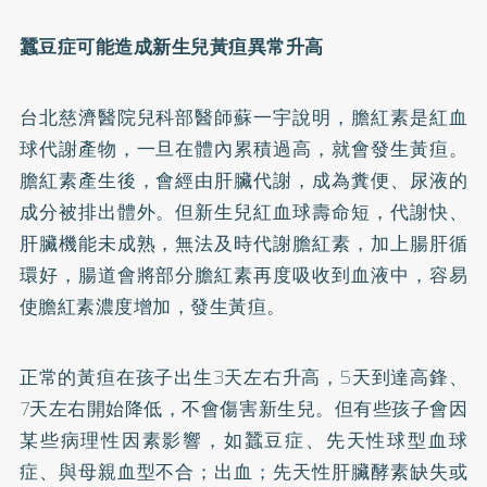
蠶豆症可能造成新生兒黃疸異常升高
台北慈濟醫院兒科部醫師蘇一宇說明，膽紅素是紅血
球代謝產物，一旦在體內累積過高，就會發生黃疸。
膽紅素產生後，會經由肝臟代謝，成為糞便、尿液的
成分被排出體外。但新生兒紅血球壽命短，代謝快、
肝臟機能未成熟，無法及時代謝膽紅素，加上腸肝循
環好，腸道會將部分膽紅素再度吸收到血液中，容易
使膽紅素濃度增加，發生黃疸。
正常的黃疸在孩子出生3天左右升高，5天到達高鋒、
7天左右開始降低，不會傷害新生兒。但有些孩子會因
某些病理性因素影響，如蠶豆症、先天性球型血球
症、與母親血型不合；出血；先天性肝臟
酵素
缺失或