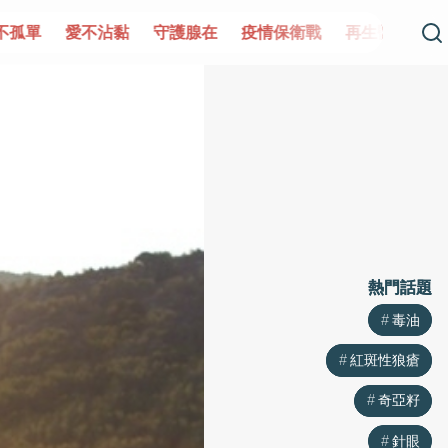
單
愛不沾黏
守護腺在
疫情保衛戰
再生醫學
愛的未
熱門話題
熱門話題
毒油
毒油
紅斑性狼瘡
紅斑性狼瘡
奇亞籽
奇亞籽
針眼
針眼