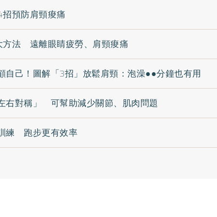
4招預防肩頸痠痛
大方法 遠離眼睛疲勞、肩頸痠痛
顧自己！圖解「3招」放鬆肩頸：泡澡●●分鐘也有用
左右對稱」 可幫助減少關節、肌肉問題
訓練 跑步更有效率