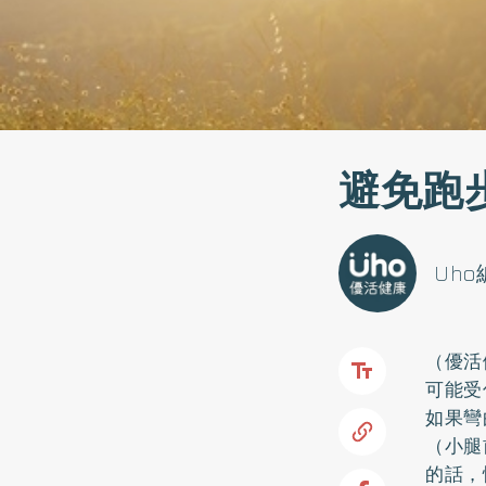
避免跑
Uh
（優活
可能受
如果彎
（小腿
的話，