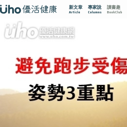
新文章
專家說
讀書趣
疫情保衛戰
再生醫學
愛的未來視
認識攝護腺肥大
Article
Columns
BookClub