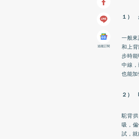
１） 
一般來
和上背
追蹤訂閱
步時能
中線，
也能加
２） 
駝背拱
吸，偏
試，就