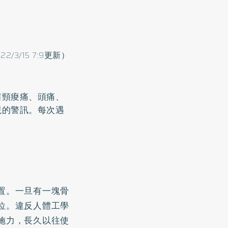
022/3/15 7:9更新）
肩頸痠痛、頭痛、
視的警訊。每次遇
置。一旦有一塊骨
位。違反人體工學
施力，長久以往使