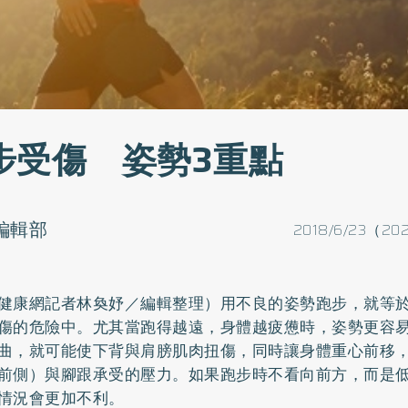
步受傷 姿勢3重點
o編輯部
2018/6/23（202
健康網記者林奐妤／編輯整理）用不良的姿勢跑步，就等
傷的危險中。尤其當跑得越遠，身體越疲憊時，姿勢更容
曲，就可能使下背與肩膀肌肉扭傷，同時讓身體重心前移
前側）與腳跟承受的壓力。如果跑步時不看向前方，而是
情況會更加不利。