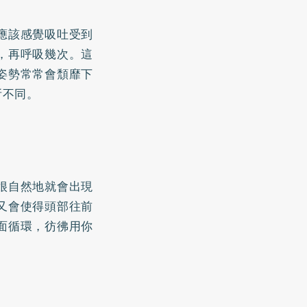
應該感覺吸吐受到
，再呼吸幾次。這
姿勢常常會頹靡下
所不同。
很自然地就會出現
又會使得頭部往前
面循環，彷彿用你