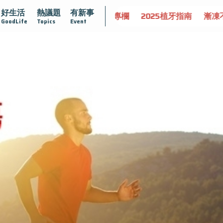
好生活
熱議題
有新事
守護骨骼健康
達文西手術專欄
2025植牙指南
漸凍不孤
GoodLife
Topics
Event