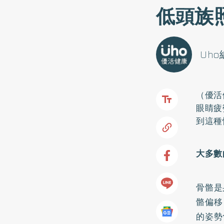
低頭族
Uh
（優活
眼睛疲
到這種
大多數
骨骼是
骼偏移
的姿勢