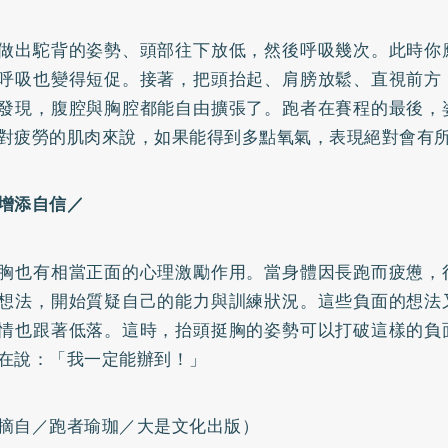
做出駝背的姿勢、頭部往下放低，然後呼吸幾次。此時你
呼吸也變得短促。接著，把頭抬起、肩膀放鬆、直視前方
發現，腹腔與胸腔都能自由擴張了。跑者在賽程的最後，
對疲勞的肌肉來說，如果能得到多點氧氣，表現絕對會有
增添自信／
胸也有相當正面的心理激勵作用。當身體因長跑而疲憊，
想法，開始質疑自己的能力與訓練狀況。這些負面的想法
情也跟著低落。這時，抬頭挺胸的姿勢可以打破這樣的負
在說：「我一定能辦到！」
摘自／跑者瑜珈／大是文化出版）