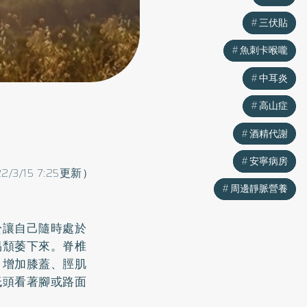
三伏貼
三伏貼
魚刺卡喉嚨
魚刺卡喉嚨
中耳炎
中耳炎
高山症
高山症
酒精代謝
酒精代謝
安寧病房
安寧病房
2/3/15 7:25更新）
周邊靜脈營養
周邊靜脈營養
於讓自己隨時處於
易頹萎下來。脊椎
，增加膝蓋、脛肌
低頭看著腳或路面