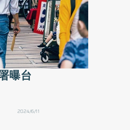
署曝台
2024/6/11