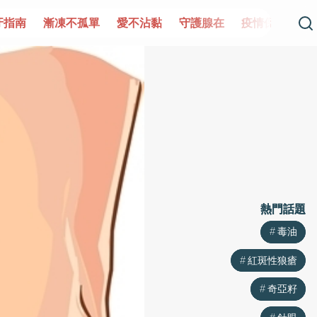
守護腺在
疫情保衛戰
再生醫學
愛的未來視
認識攝護
熱門話題
熱門話題
毒油
毒油
紅斑性狼瘡
紅斑性狼瘡
奇亞籽
奇亞籽