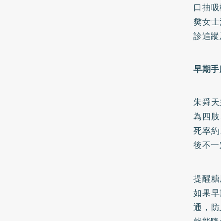
口抽吸
樊女士
診追蹤
早期手
朱舜天
為四肢
死率約
後不一
提醒糖
如果早
通，防