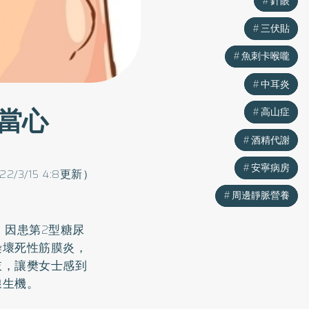
針眼
針眼
三伏貼
三伏貼
魚刺卡喉嚨
魚刺卡喉嚨
中耳炎
中耳炎
當心
高山症
高山症
酒精代謝
酒精代謝
安寧病房
安寧病房
022/3/15 4:8更新）
周邊靜脈營養
周邊靜脈營養
，因患第2型
糖尿
染壞死性筋膜炎，
肢，讓樊女士感到
線生機。