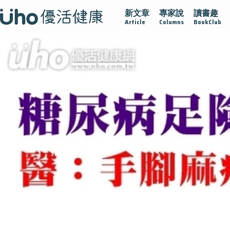
新文章
專家說
讀書趣
再生醫學
愛的未來視
認識攝護腺肥大
守護骨骼健康
Article
Columns
BookClub