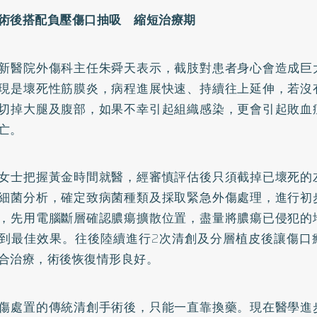
術後搭配負壓傷口抽吸 縮短治療期
新醫院外傷科主任朱舜天表示，截肢對患者身心會造成巨
現是壞死性筋膜炎，病程進展快速、持續往上延伸，若沒
切掉大腿及腹部，如果不幸引起組織感染，更會引起敗血
亡。
女士把握黃金時間就醫，經審慎評估後只須截掉已壞死的
細菌分析，確定致病菌種類及採取緊急外傷處理，進行初
，先用電腦斷層確認膿瘍擴散位置，盡量將膿瘍已侵犯的
到最佳效果。往後陸續進行2次清創及分層植皮後讓傷口
合治療，術後恢復情形良好。
傷處置的傳統清創手術後，只能一直靠換藥。現在醫學進