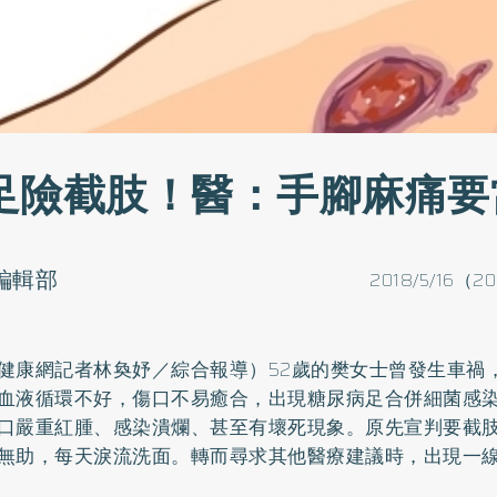
足險截肢！醫：手腳麻痛要
o編輯部
2018/5/16（2
健康網記者林奐妤／綜合報導）52歲的樊女士曾發生車禍
血液循環不好，傷口不易癒合，出現糖尿病足合併細菌感
口嚴重紅腫、感染潰爛、甚至有壞死現象。原先宣判要截
無助，每天淚流洗面。轉而尋求其他醫療建議時，出現一