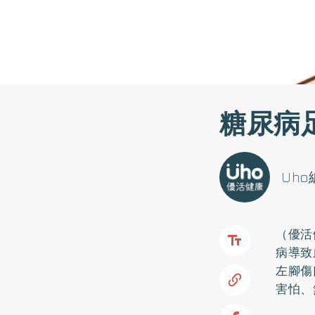
糖尿病
Uh
（優活
病
導致
左腳傷
害怕、