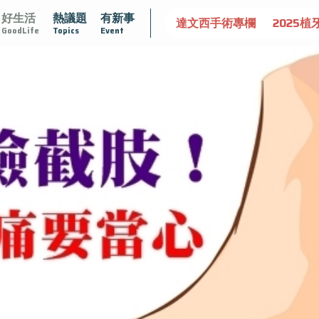
好生活
熱議題
有新事
達文西手術專欄
2025植牙指南
漸凍不孤單
愛不沾黏
GoodLife
Topics
Event