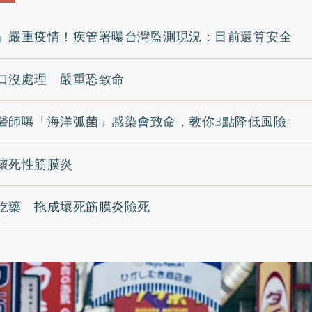
」嚴重疫情！疾管署曝台灣監測現況：目前還算安全
口沒處理 嚴重恐致命
醫師曝「海洋弧菌」感染會致命，教你3點降低風險
壞死性筋膜炎
吃藥 拖成壞死筋膜炎險死