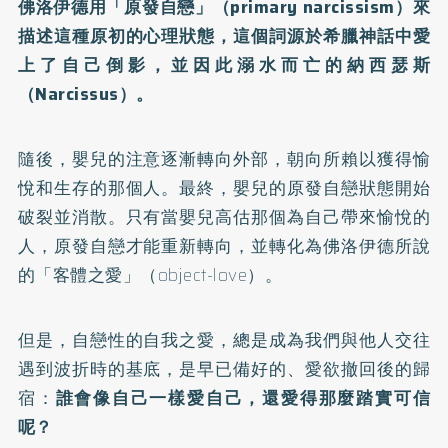
佛洛伊德用「原發自戀」（primary narcissism）來
描述這種原初的心理狀態，這個詞源於希臘神話中愛
上了自己倒影，並因此溺水而亡的納西瑟斯
（Narcissus）。
隨後，嬰兒的注意逐漸轉向外部，朝向所賴以獲得愉
悅和生存的那個人。最終，嬰兒的原發自戀狀態開始
破裂並消散。只有當嬰兒高估那個為自己帶來愉悅的
人，原發自戀才能重新轉向，並轉化為佛洛伊德所說
的「客體之愛」（object-love）。
但是，自戀性的自我之愛，總是成為我們與他人交往
遇到波折時的基底，是早已備好的、愛欲撤回後的歸
宿：
誰會像自己一樣愛自己，還愛得那麼踏實可信
呢？