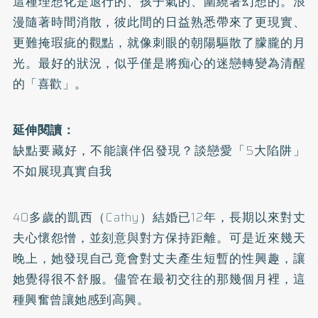
這種理想化是退行的、孩子氣的、圍繞著幻想的。浪
漫隨著時間消散，彼此間的日益熟悉帶來了更現實、
更難掩瑕疵的觀點，就像刺眼的朝陽驅散了朦朧的月
光。最好的狀況，似乎僅是將痴心的迷戀轉變為清醒
的「喜歡」。
延伸閱讀：
缺點要藏好，不能讓伴侶發現？談戀愛「5大陷阱」
不如展現真實自我
40多歲的凱西（Cathy）結婚已12年，長期以來對丈
夫心懷怨憎，並刻意與對方保持距離。可是近來幾天
晚上，她發現自己竟會對丈夫產生短暫的性興趣，讓
她覺得很不舒服。儘管在最初交往的那幾個月裡，這
種興奮曾讓她感到高興。