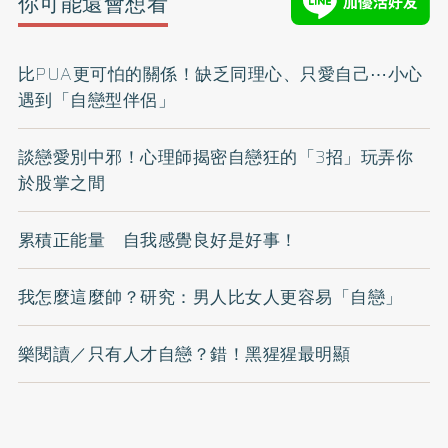
你可能還會想看
比PUA更可怕的關係！缺乏同理心、只愛自己⋯小心
遇到「自戀型伴侶」
談戀愛別中邪！心理師揭密自戀狂的「3招」玩弄你
於股掌之間
累積正能量 自我感覺良好是好事！
我怎麼這麼帥？研究：男人比女人更容易「自戀」
樂閱讀／只有人才自戀？錯！黑猩猩最明顯