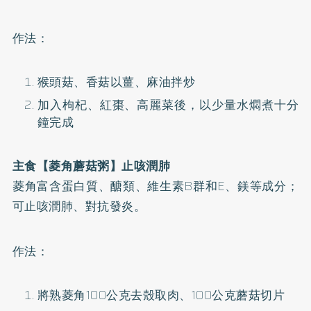
作法：
猴頭菇、香菇以薑、麻油拌炒
加入枸杞、紅棗、高麗菜後，以少量水燜煮十分
鐘完成
主食【菱角蘑菇粥】止咳潤肺
菱角富含蛋白質、醣類、維生素B群和E、鎂等成分；
可止咳潤肺、對抗發炎。
作法：
將熟菱角100公克去殼取肉、100公克蘑菇切片