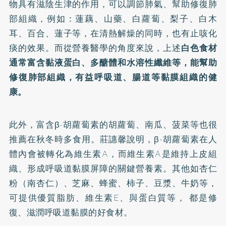
物具有滋陰生津的作用，可以調節肺氣、幫助修復肺
部組織，例如：蓮藕、山藥、白蘿蔔、梨子、白木
耳、百合、蓮子等，在清熱解燥的同時，也有止咳化
痰的效果。而從營養醫學的角度來說，上述
白色食材
通常富含黏液蛋白、多醣體和水溶性纖維等，能幫助
修復肺部組織，有益呼吸道、腸道等黏膜組織的健
康。
此外，富含β-胡蘿蔔素的胡蘿蔔、南瓜、菠菜等也很
推薦在秋冬時多食用。莊譓馨說明，β-胡蘿蔔素在人
體內會被轉化為維生素A，而維生素A是維持上皮組
織、形成呼吸道黏膜屏障的關鍵營養素。其他如杏仁
粉（南杏仁）、芝麻、蜂蜜、柿子、豆漿、牛奶等，
可提供優質脂肪、維生素E、與蛋白質等， 都是修
復、滋潤呼吸道黏膜的好食材。