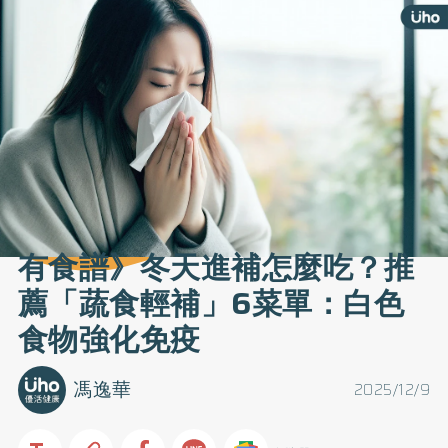
有食譜》冬天進補怎麼吃？推
薦「蔬食輕補」6菜單：白色
食物強化免疫
馮逸華
2025/12/9