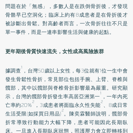
問題在於「無感」，多數人是在跌倒骨折後，才發現
骨骼早已空洞化；臨床上約有8成患者是在骨折後才
被診斷出骨鬆。對高齡者而言，一次骨折往往不只是
單一事件，而是一連串影響生活與健康的起點。
更年期後骨質快速流失，女性成高風險族群
1
據調查
，台灣50歲以上女性，每3位就有1位一生中會
發生骨鬆性骨折，常見部位包括手腕、上臂、脊椎與
髖部，其中以髖部與脊椎骨折影響最為嚴重。研究顯
1
示，台灣的髖部骨折發生率高居亞洲第一
，一年內死
2
2
亡率約20%
，3成患者將面臨永久性失能
、8成日常
2
生活受限(如採買日用品)
。陳奕霖醫師說明，髖部骨
折常導致行動能力大幅下降，患者可能因此長期臥
床。一旦進入長期臥床狀態，照護壓力會立即轉移到