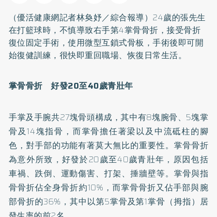
（優活健康網記者林奐妤／綜合報導）24歲的張先生
在打籃球時，不慎導致右手第4掌骨骨折，接受骨折
復位固定手術，使用微型互鎖式骨板，手術後即可開
始復健訓練，很快即重回職場、恢復日常生活。
掌骨骨折 好發20
至40
歲青壯年
手掌及手腕共27塊骨頭構成，其中有8塊腕骨、5塊掌
骨及14塊指骨，而掌骨擔任著梁以及中流砥柱的腳
色，對手部的功能有著莫大無比的重要性。掌骨骨折
為意外所致，好發於20歲至40歲青壯年，原因包括
車禍、跌倒、運動傷害、打架、捶牆壁等。掌骨與指
骨骨折佔全身骨折約10%，而掌骨骨折又佔手部與腕
部骨折的36%，其中以第5掌骨及第1掌骨（拇指）居
發生率的前2名。