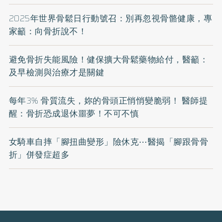
2025年世界骨鬆日行動號召：別再忽視骨骼健康，專
家籲：向骨折說不！
避免骨折失能風險！健保擴大骨鬆藥物給付，醫籲：
及早檢測與治療才是關鍵
每年3% 骨質流失，妳的骨頭正悄悄變脆弱！ 醫師提
醒：骨折恐成退休噩夢！不可不慎
女騎車自摔「腳扭曲變形」險休克⋯醫揭「腳跟骨骨
折」併發症超多