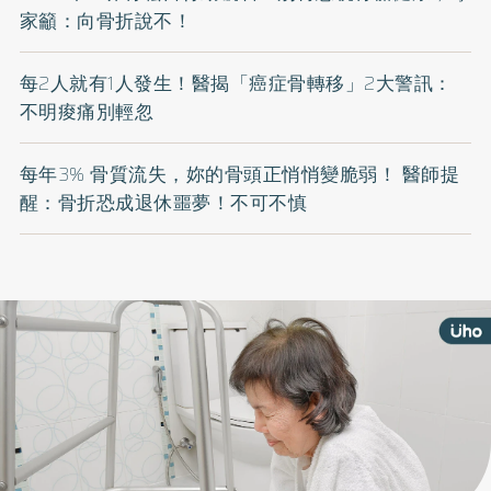
家籲：向骨折說不！
每2人就有1人發生！醫揭「癌症骨轉移」2大警訊：
不明痠痛別輕忽
每年3% 骨質流失，妳的骨頭正悄悄變脆弱！ 醫師提
醒：骨折恐成退休噩夢！不可不慎