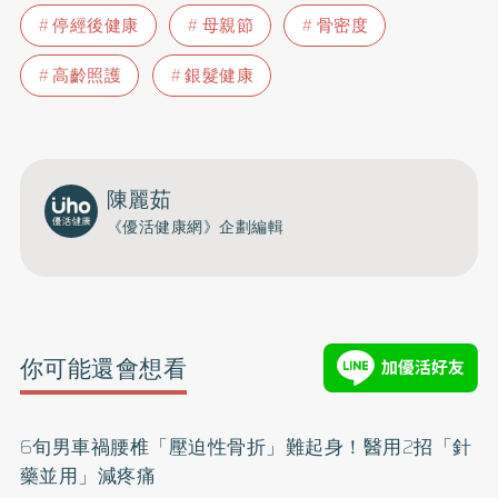
停經後健康
母親節
骨密度
高齡照護
銀髮健康
陳麗茹
《優活健康網》企劃編輯
你可能還會想看
6旬男車禍腰椎「壓迫性骨折」難起身！醫用2招「針
藥並用」減疼痛