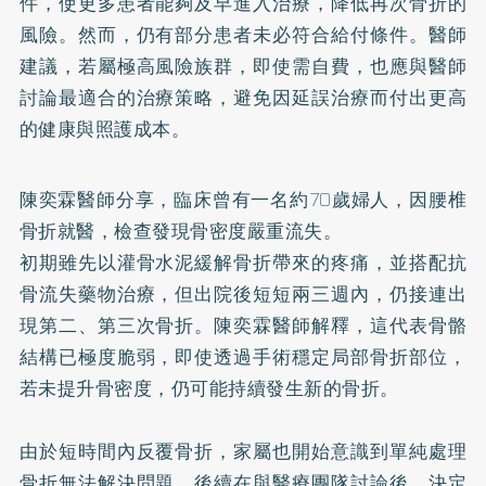
件，使更多患者能夠及早進入治療，降低再次骨折的
風險。然而，仍有部分患者未必符合給付條件。醫師
建議，若屬極高風險族群，即使需自費，也應與醫師
討論最適合的治療策略，避免因延誤治療而付出更高
的健康與照護成本。
陳奕霖醫師分享，臨床曾有一名約70歲婦人，因腰椎
骨折就醫，檢查發現骨密度嚴重流失。
初期雖先以灌骨水泥緩解骨折帶來的疼痛，並搭配抗
骨流失藥物治療，但出院後短短兩三週內，仍接連出
現第二、第三次骨折。陳奕霖醫師解釋，這代表骨骼
結構已極度脆弱，即使透過手術穩定局部骨折部位，
若未提升骨密度，仍可能持續發生新的骨折。
由於短時間內反覆骨折，家屬也開始意識到單純處理
骨折無法解決問題，後續在與醫療團隊討論後，決定