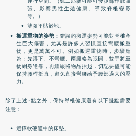
運行空間。（翹二郎腿可能引發腿部靜脈曲
張、影響男性生殖健康、導致脊椎變形
等。）
雙腳平貼於地。
搬運重物的姿勢：
錯誤的搬運姿勢可能對脊椎產
生巨大傷害，尤其是許多人習慣直接彎腰搬重
物，更是萬萬不可。例如搬運重物時，步驟應
為：先蹲下、不彎腰、兩腿略為張開，雙手將重
物網身邊靠，再緩緩將物品抬起，切記要儘可能
保持腰桿挺直，避免直接彎腰給予腰部過大的壓
力。
除了上述2點之外，保持脊椎健康還有以下幾點需要
注意：
選擇軟硬適中的床墊。