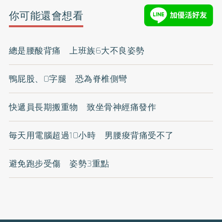
你可能還會想看
總是腰酸背痛 上班族6大不良姿勢
鴨屁股、O字腿 恐為脊椎側彎
快遞員長期搬重物 致坐骨神經痛發作
毎天用電腦超過10小時 男腰痠背痛受不了
避免跑步受傷 姿勢3重點