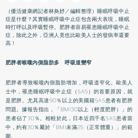
（優活健康網記者林奐妤／編輯整理）睡眠呼吸中止
症是什麼？其實睡眠呼吸中止症包含兩大表現，睡眠
時打呼以及呼吸暫停。
肥胖
者容易罹患睡眠呼吸中止
症，除此之外，亞洲人竟也比歐美人士的發病率還要
高！
肥胖者喉嚨內側脂肪多 呼吸道變窄
肥胖者導致喉嚨內側脂肪增加，呼吸道窄化。歐美人
士中，罹患睡眠呼吸中止症（SAS）的首要原因，就
是肥胖。尤其高達90％以上的美國籍SAS患者有肥胖
問題。據報告指出，「BMI30以上（輕度肥胖）」的
患者佔了30％。相較於此，日本近四千名SAS患者當
中，約有30％屬於「BMI未滿25（正常體重）」的範
圍。