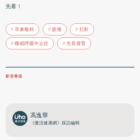
先看！
耳鼻喉科
疲倦
打鼾
睡眠呼吸中止症
生長發育
影音專區
0809-091-257
立即撥打服務專線
開啟聲音
馮逸華
《優活健康網》採訪編輯